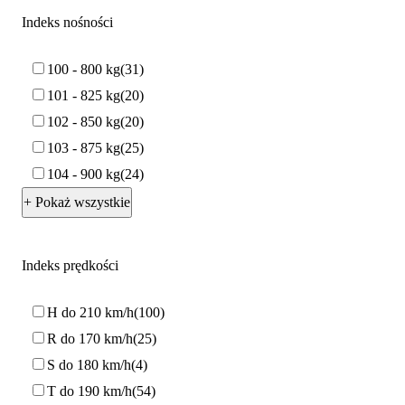
Indeks nośności
100 - 800 kg
31
101 - 825 kg
20
102 - 850 kg
20
103 - 875 kg
25
104 - 900 kg
24
+ Pokaż wszystkie
Indeks prędkości
H do 210 km/h
100
R do 170 km/h
25
S do 180 km/h
4
T do 190 km/h
54