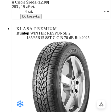
u Ciebie
Środa (12.08)
283
,
19
zł/szt.
Dostępność:
Do koszyka
KLASA PREMIUM
Dunlop
WINTER RESPONSE 2
Etykieta:
185/65R15 88T
C
C
B 70 dB
Rok
2025
Porówn