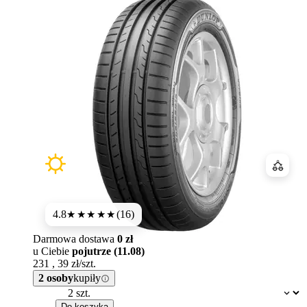
Porówn
4.8
(16)
★★★★★
Darmowa dostawa
0 zł
u Ciebie
pojutrze (11.08)
231
,
39
zł/szt.
2 osoby
kupiły
Dostępność:
Do koszyka