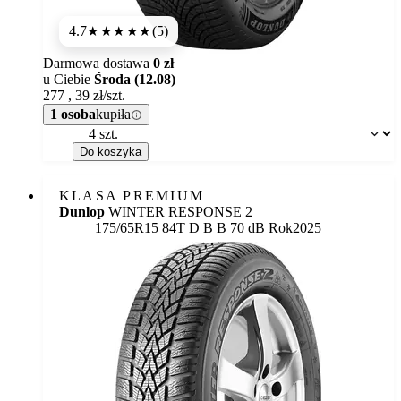
4.7
(5)
★★★★★
Darmowa dostawa
0 zł
u Ciebie
Środa (12.08)
277
,
39
zł/szt.
1 osoba
kupiła
Dostępność:
Do koszyka
KLASA PREMIUM
Dunlop
WINTER RESPONSE 2
Etykieta:
175/65R15 84T
D
B
B 70 dB
Rok
2025