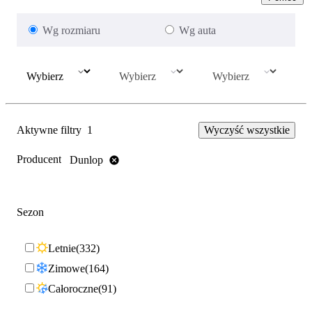
Wg rozmiaru
Wg auta
Aktywne filtry
1
Wyczyść wszystkie
Producent
Dunlop
Sezon
Letnie
332
Zimowe
164
Całoroczne
91