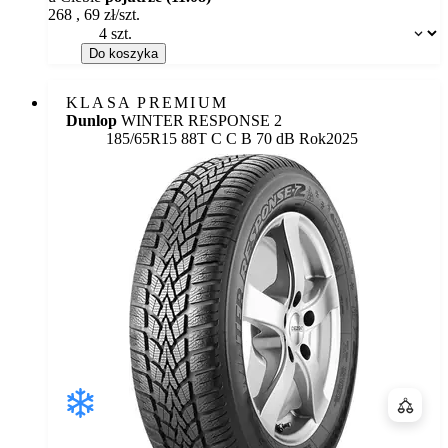
268
,
69
zł/szt.
Dostępność:
Do koszyka
KLASA PREMIUM
Dunlop
WINTER RESPONSE 2
Etykieta:
185/65R15 88T
C
C
B 70 dB
Rok
2025
Porówn