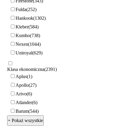
Firestone
343
Fulda
252
Hankook
1302
Kleber
584
Kumho
738
Nexen
1044
Uniroyal
629
Klasa ekonomiczna
2391
Aplus
1
Apollo
27
Arivo
6
Atlander
6
Barum
544
+ Pokaż wszystkie