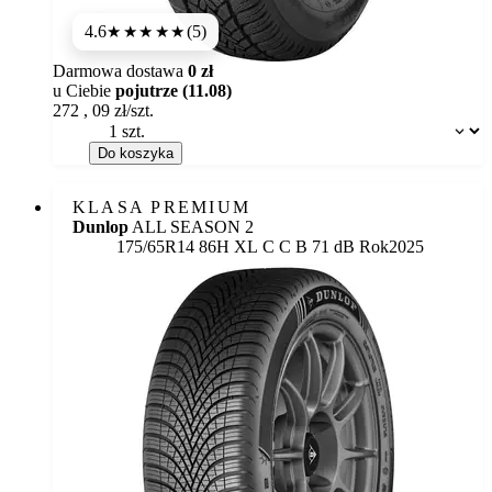
4.6
(5)
★★★★★
Darmowa dostawa
0 zł
u Ciebie
pojutrze (11.08)
272
,
09
zł/szt.
Dostępność:
Do koszyka
KLASA PREMIUM
Dunlop
ALL SEASON 2
Etykieta:
175/65R14 86H XL
C
C
B 71 dB
Rok
2025