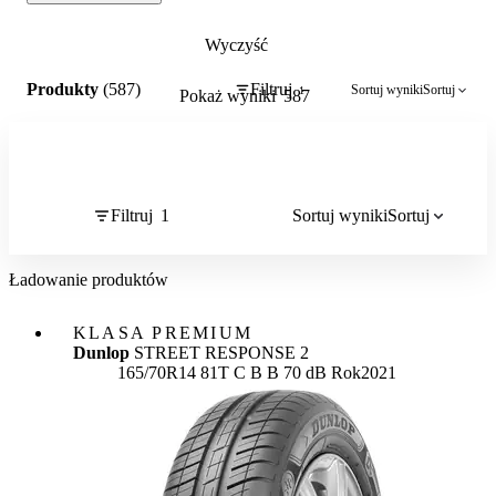
Wyczyść
1
Produkty
(587)
Filtruj
Sortuj wyniki
Sortuj
1
Pokaż wyniki
587
Filtruj
1
Sortuj wyniki
Sortuj
Ładowanie produktów
KLASA PREMIUM
Dunlop
STREET RESPONSE 2
Etykieta:
165/70R14 81T
C
B
B 70 dB
Rok
2021