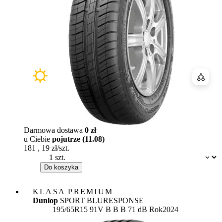
Porówn
Darmowa dostawa
0 zł
u Ciebie
pojutrze (11.08)
181
,
19
zł/szt.
Dostępność:
Do koszyka
KLASA PREMIUM
Dunlop
SPORT BLURESPONSE
Etykieta:
195/65R15 91V
B
B
B 71 dB
Rok
2024