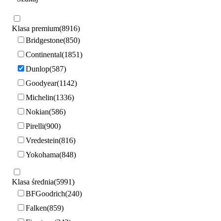
Klasa premium
8916
Bridgestone
850
Continental
1851
Dunlop
587
Goodyear
1142
Michelin
1336
Nokian
586
Pirelli
900
Vredestein
816
Yokohama
848
Klasa średnia
5991
BFGoodrich
240
Falken
859