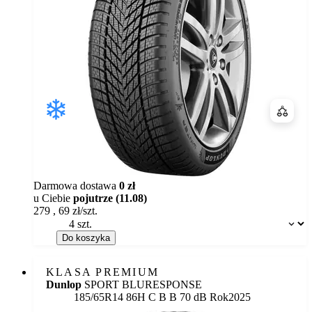
Porówn
Darmowa dostawa
0 zł
u Ciebie
pojutrze (11.08)
279
,
69
zł/szt.
Dostępność:
Do koszyka
KLASA PREMIUM
Dunlop
SPORT BLURESPONSE
Etykieta:
185/65R14 86H
C
B
B 70 dB
Rok
2025