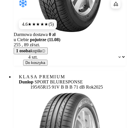
Porówn
4.6
(5)
★★★★★
Darmowa dostawa
0 zł
u Ciebie
pojutrze (11.08)
255
,
89
zł/szt.
1 osoba
kupiła
Dostępność:
Do koszyka
KLASA PREMIUM
Dunlop
SPORT BLURESPONSE
Etykieta:
195/65R15 91V
B
B
B 71 dB
Rok
2025