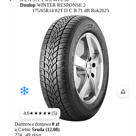
Dunlop
WINTER RESPONSE 2
Etykieta:
175/65R14 82T
D
C
B 71 dB
Rok
2025
Porówn
4.6
(5)
★★★★★
Darmowa dostawa
0 zł
u Ciebie
Środa (12.08)
274
,
49
zł/szt.