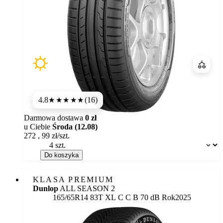
Porówn
4.8
(16)
★★★★★
Darmowa dostawa
0 zł
u Ciebie
Środa (12.08)
272
,
99
zł/szt.
Dostępność:
Do koszyka
KLASA PREMIUM
Dunlop
ALL SEASON 2
Etykieta:
165/65R14 83T XL
C
C
B 70 dB
Rok
2025