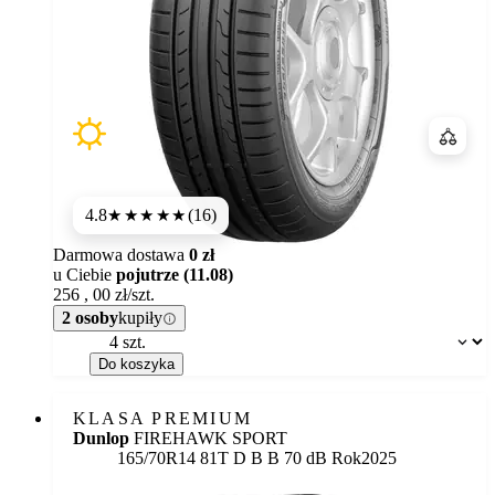
Porówn
4.8
(16)
★★★★★
Darmowa dostawa
0 zł
u Ciebie
pojutrze (11.08)
256
,
00
zł/szt.
2 osoby
kupiły
Dostępność:
Do koszyka
KLASA PREMIUM
Dunlop
FIREHAWK SPORT
Etykieta:
165/70R14 81T
D
B
B 70 dB
Rok
2025