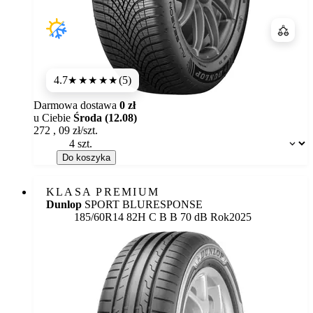
Porówn
4.7
(5)
★★★★★
Darmowa dostawa
0 zł
u Ciebie
Środa (12.08)
272
,
09
zł/szt.
Dostępność:
Do koszyka
KLASA PREMIUM
Dunlop
SPORT BLURESPONSE
Etykieta:
185/60R14 82H
C
B
B 70 dB
Rok
2025