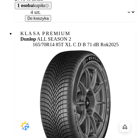
1 osoba
kupiła
Dostępność:
Do koszyka
KLASA PREMIUM
Dunlop
ALL SEASON 2
Etykieta:
165/70R14 85T XL
C
D
B 71 dB
Rok
2025
Porówn