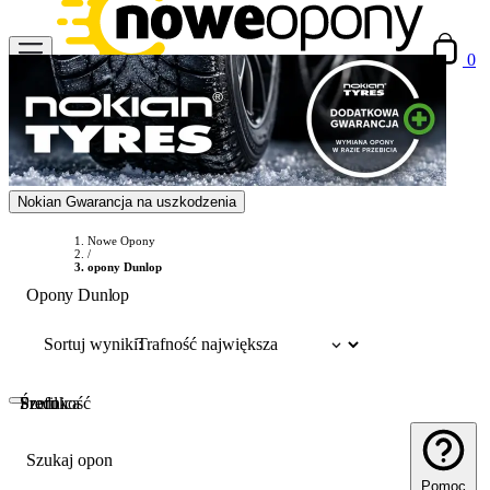
0
Nokian Gwarancja na uszkodzenia
Nowe Opony
/
opony Dunlop
Opony Dunlop
Sortuj wyniki:
Szerokość
Profil
Średnica
Szukaj opon
Pomoc