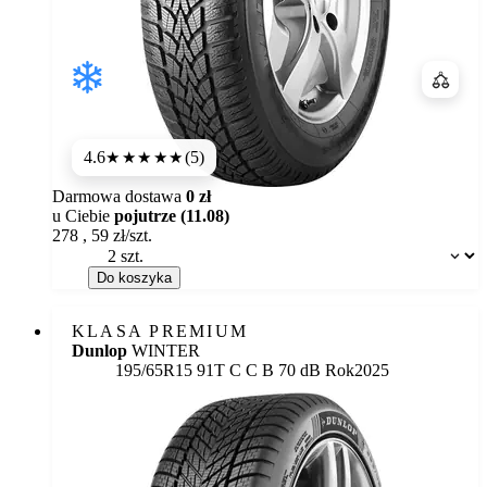
Porówn
4.6
(5)
★★★★★
Darmowa dostawa
0 zł
u Ciebie
pojutrze (11.08)
278
,
59
zł/szt.
Dostępność:
Do koszyka
KLASA PREMIUM
Dunlop
WINTER
Etykieta:
195/65R15 91T
C
C
B 70 dB
Rok
2025