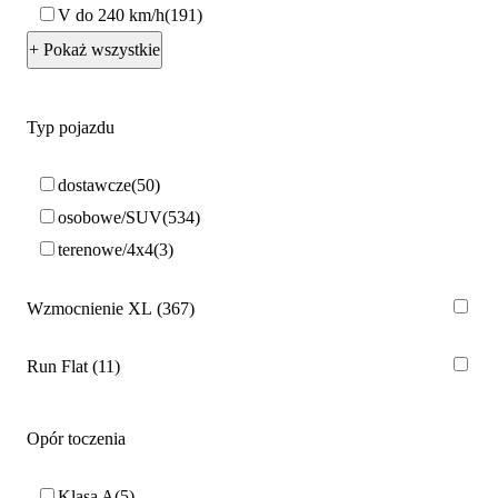
V do 240 km/h
191
+ Pokaż wszystkie
Typ pojazdu
dostawcze
50
osobowe/SUV
534
terenowe/4x4
3
Wzmocnienie XL
367
Run Flat
11
Opór toczenia
Klasa A
5