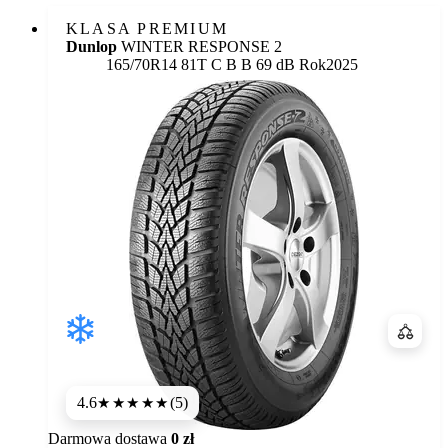
KLASA PREMIUM
Dunlop
WINTER RESPONSE 2
Etykieta:
165/70R14 81T
C
B
B 69 dB
Rok
2025
Porówn
4.6
(5)
★★★★★
Darmowa dostawa
0 zł