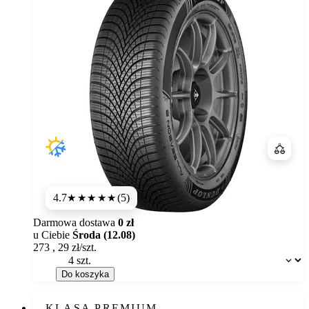
Porówn
4.7
(5)
★★★★★
Darmowa dostawa
0 zł
u Ciebie
Środa (12.08)
273
,
29
zł/szt.
Dostępność:
Do koszyka
KLASA PREMIUM