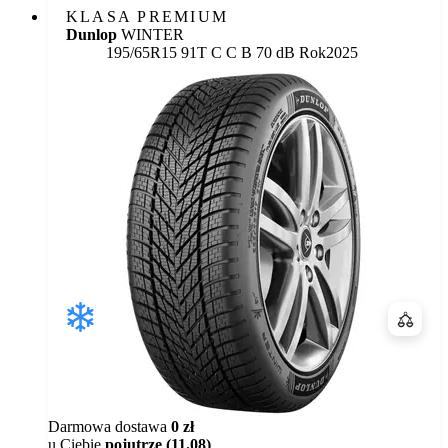
KLASA PREMIUM
Dunlop
WINTER
Etykieta:
195/65R15 91T
C
C
B 70 dB
Rok
2025
Porówn
Darmowa dostawa
0 zł
u Ciebie
pojutrze (11.08)