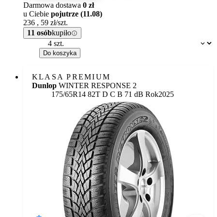
Darmowa dostawa
0 zł
u Ciebie
pojutrze (11.08)
236
,
59
zł/szt.
11 osób
kupiło
Dostępność:
Do koszyka
KLASA PREMIUM
Dunlop
WINTER RESPONSE 2
Etykieta:
175/65R14 82T
D
C
B 71 dB
Rok
2025