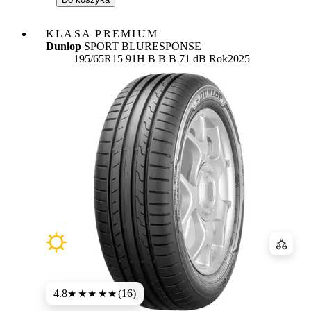
KLASA PREMIUM
Dunlop
SPORT BLURESPONSE
Etykieta:
195/65R15 91H
B
B
B 71 dB
Rok
2025
Porówn
4.8
(16)
★★★★★