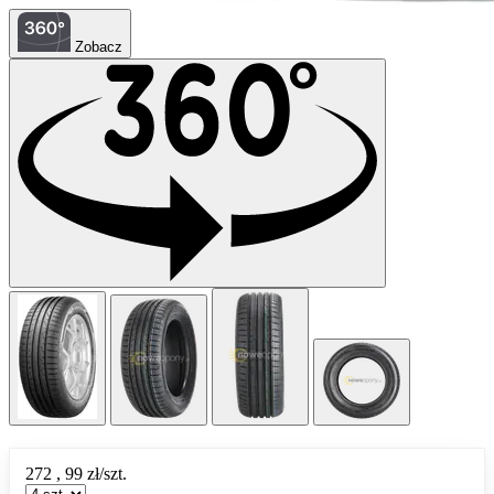
Zobacz
272
,
99
zł/szt.