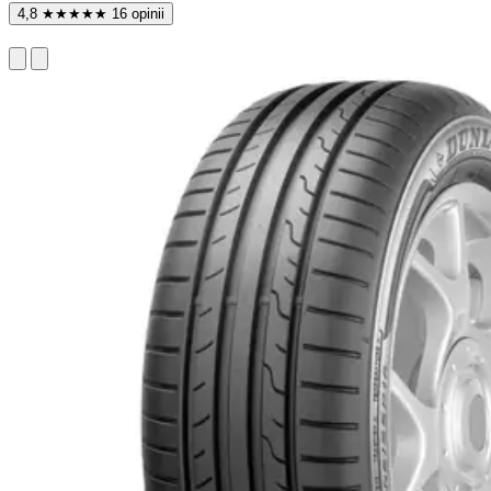
4,8
★
★
★
★
★
16 opinii