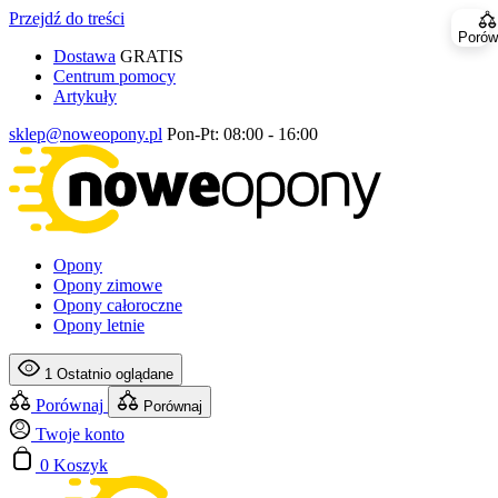
Przejdź do treści
Porów
Dostawa
GRATIS
Centrum pomocy
Artykuły
sklep@noweopony.pl
Pon-Pt: 08:00 - 16:00
Opony
Opony zimowe
Opony całoroczne
Opony letnie
1
Ostatnio oglądane
Porównaj
Porównaj
Twoje konto
0
Koszyk