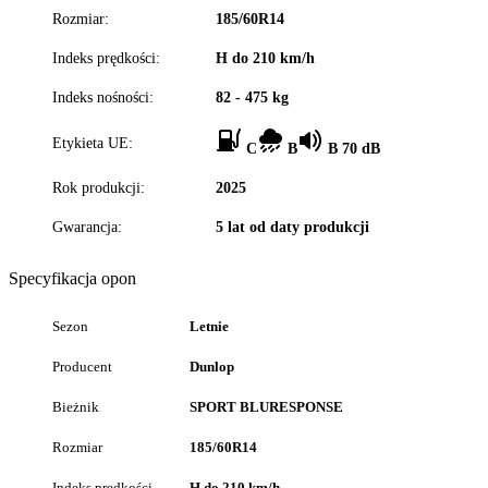
Rozmiar:
185/60R14
Indeks prędkości:
H do 210 km/h
Indeks nośności:
82 - 475 kg
Etykieta UE:
C
B
B 70 dB
Rok produkcji:
2025
Gwarancja:
5 lat od daty produkcji
Specyfikacja opon
Sezon
Letnie
Producent
Dunlop
Bieżnik
SPORT BLURESPONSE
Rozmiar
185/60R14
Indeks prędkości
H do 210 km/h