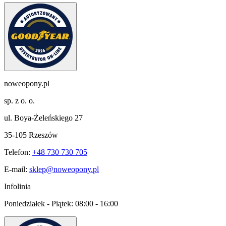
noweopony.pl
sp. z o. o.
ul. Boya-Żeleńskiego 27
35-105 Rzeszów
Telefon:
+48 730 730 705
E-mail:
sklep@noweopony.pl
Infolinia
Poniedziałek - Piątek:
08:00 - 16:00