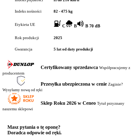
Indeks nośności
82 - 475 kg
Etykieta UE
C
B
B 70 dB
Rok produkcji
2025
Gwarancja
5 lat od daty produkcji
Certyfikowany sprzedawca
Współpracujemy z
producentem
Przesyłka ubezpieczona w cenie
Zaginie?
Wysyłamy nową od ręki
Sklep Roku 2026 w Ceneo
Tytuł przyznany
naszemu sklepowi
Masz pytania o tę oponę?
Doradca odpowie od ręki.