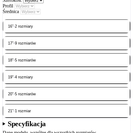
Szerokość
Profil
Średnica
16”
•
2 rozmiary
17”
•
9 rozmiarów
18”
•
5 rozmiarów
19”
•
4 rozmiary
20”
•
5 rozmiarów
21”
•
1 rozmiar
Specyfikacja
Dane modelu, wspólne dla wszystkich rozmiarów