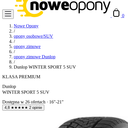
0
Nowe Opony
/
opony osobowe/SUV
/
opony zimowe
/
opony zimowe Dunlop
/
Dunlop WINTER SPORT 5 SUV
KLASA PREMIUM
Dunlop
WINTER SPORT 5 SUV
Dostępna w
26 ofertach
·
16"-21"
4,8
★
★
★
★
★
2 opinie