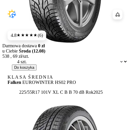
Porówn
4.8
(6)
★★★★★
Darmowa dostawa
0 zł
u Ciebie
Środa (12.08)
538
,
69
zł/szt.
Dostępność:
Do koszyka
KLASA ŚREDNIA
Falken
EUROWINTER HS02 PRO
Etykieta:
225/55R17 101V XL
C
B
B 70 dB
Rok
2025