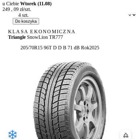
u Ciebie
Wtorek (11.08)
249
,
09
zł/szt.
Dostępność:
Do koszyka
KLASA EKONOMICZNA
Triangle
SnowLion TR777
Etykieta:
205/70R15 96T
D
D
B 71 dB
Rok
2025
Porówn