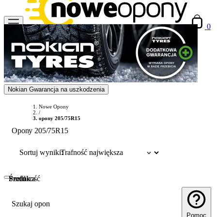
0
Nokian Gwarancja na uszkodzenia
Nowe Opony
/
opony 205/75R15
Opony 205/75R15
Sortuj wyniki:
Szerokość
Profil
Średnica
Szukaj opon
Pomoc