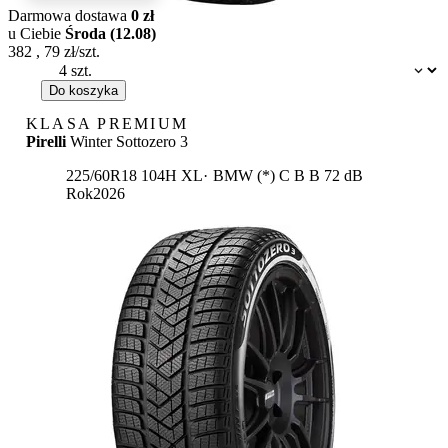
Darmowa dostawa
0 zł
u Ciebie
Środa (12.08)
382
,
79
zł/szt.
Dostępność:
Do koszyka
KLASA PREMIUM
Pirelli
Winter Sottozero 3
Etykieta:
225/60R18 104H XL
BMW (*)
C
B
B 72 dB
Rok
2026