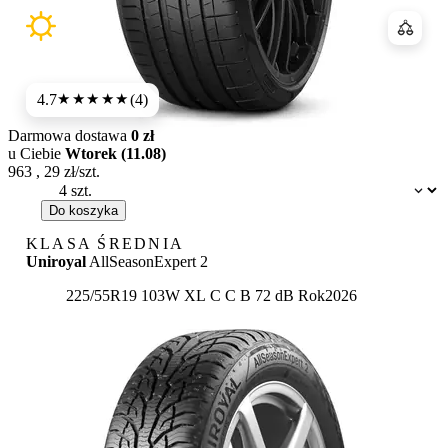
Porówn
4.7
(4)
★★★★★
Darmowa dostawa
0 zł
u Ciebie
Wtorek (11.08)
963
,
29
zł/szt.
Dostępność:
Do koszyka
KLASA ŚREDNIA
Uniroyal
AllSeasonExpert 2
Etykieta:
225/55R19 103W XL
C
C
B 72 dB
Rok
2026