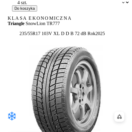
Dostępność:
Do koszyka
KLASA EKONOMICZNA
Triangle
SnowLion TR777
Etykieta:
235/55R17 103V XL
D
D
B 72 dB
Rok
2025
Porówn