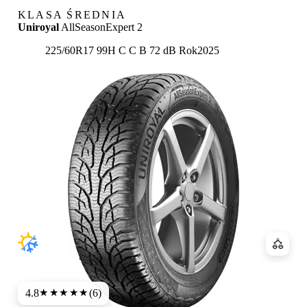
KLASA ŚREDNIA
Uniroyal
AllSeasonExpert 2
Etykieta:
225/60R17 99H
C
C
B 72 dB
Rok
2025
Porówn
4.8
(6)
★★★★★