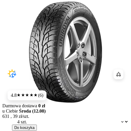
Porówn
4.8
(6)
★★★★★
Darmowa dostawa
0 zł
u Ciebie
Środa (12.08)
631
,
39
zł/szt.
Dostępność:
Do koszyka