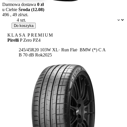
Darmowa dostawa
0 zł
u Ciebie
Środa (12.08)
496
,
49
zł/szt.
Dostępność:
Do koszyka
KLASA PREMIUM
Pirelli
P Zero PZ4
Etykieta:
245/45R20 103W XL
Run Flat
BMW (*)
C
A
B 70 dB
Rok
2025