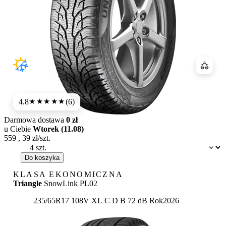
Porówn
4.8
(6)
★★★★★
Darmowa dostawa
0 zł
u Ciebie
Wtorek (11.08)
559
,
39
zł/szt.
Dostępność:
Do koszyka
KLASA EKONOMICZNA
Triangle
SnowLink PL02
Etykieta:
235/65R17 108V XL
C
D
B 72 dB
Rok
2026