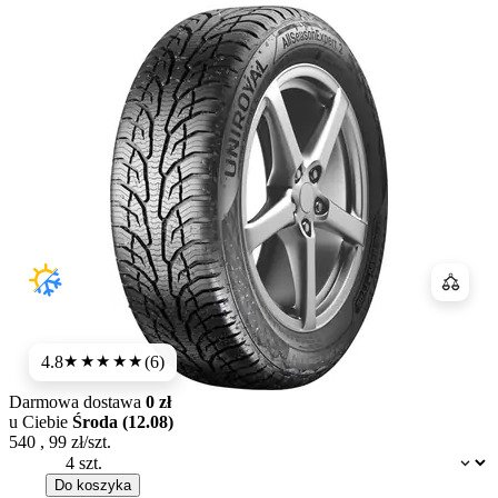
Porówn
4.8
(6)
★★★★★
Darmowa dostawa
0 zł
u Ciebie
Środa (12.08)
540
,
99
zł/szt.
Dostępność:
Do koszyka