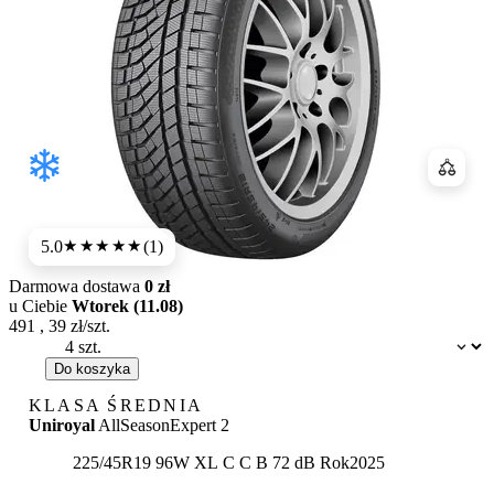
Porówn
5.0
(1)
★★★★★
Darmowa dostawa
0 zł
u Ciebie
Wtorek (11.08)
491
,
39
zł/szt.
Dostępność:
Do koszyka
KLASA ŚREDNIA
Uniroyal
AllSeasonExpert 2
Etykieta:
225/45R19 96W XL
C
C
B 72 dB
Rok
2025