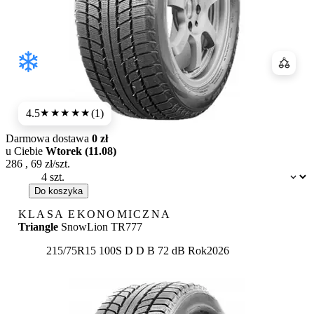
Porówn
4.5
(1)
★★★★
★
Darmowa dostawa
0 zł
u Ciebie
Wtorek (11.08)
286
,
69
zł/szt.
Dostępność:
Do koszyka
KLASA EKONOMICZNA
Triangle
SnowLion TR777
Etykieta:
215/75R15 100S
D
D
B 72 dB
Rok
2026