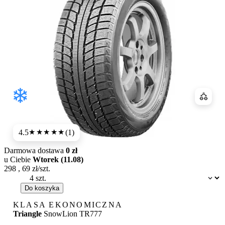
Porówn
4.5
(1)
★★★★
★
Darmowa dostawa
0 zł
u Ciebie
Wtorek (11.08)
298
,
69
zł/szt.
Dostępność:
Do koszyka
KLASA EKONOMICZNA
Triangle
SnowLion TR777