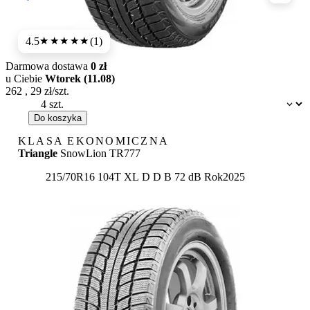
4.5
(1)
★★★★
★
Darmowa dostawa
0 zł
u Ciebie
Wtorek (11.08)
262
,
29
zł/szt.
Dostępność:
Do koszyka
KLASA EKONOMICZNA
Triangle
SnowLion TR777
Etykieta:
215/70R16 104T XL
D
D
B 72 dB
Rok
2025