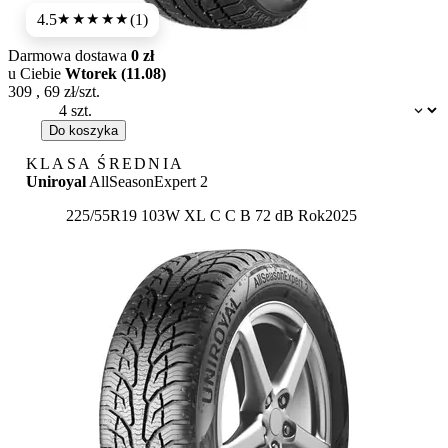
4.5
(1)
★★★★
★
Darmowa dostawa
0 zł
u Ciebie
Wtorek (11.08)
309
,
69
zł/szt.
Dostępność:
Do koszyka
KLASA ŚREDNIA
Uniroyal
AllSeasonExpert 2
Etykieta:
225/55R19 103W XL
C
C
B 72 dB
Rok
2025