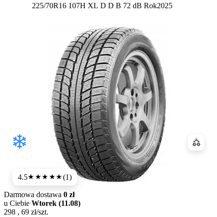
Etykieta:
225/70R16 107H XL
D
D
B 72 dB
Rok
2025
Porówn
4.5
(1)
★★★★
★
Darmowa dostawa
0 zł
u Ciebie
Wtorek (11.08)
298
,
69
zł/szt.