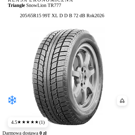
Triangle
SnowLion TR777
Etykieta:
205/65R15 99T XL
D
D
B 72 dB
Rok
2026
Porówn
4.5
(1)
★★★★
★
Darmowa dostawa
0 zł