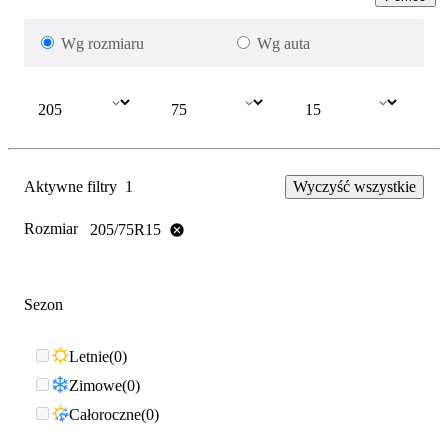
Wg rozmiaru
Wg auta
Aktywne filtry
1
Wyczyść wszystkie
Rozmiar
205/75R15
Sezon
Letnie
0
Zimowe
0
Całoroczne
0