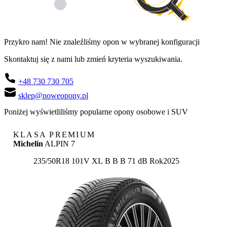
Przykro nam! Nie znaleźliśmy opon w wybranej konfiguracji
Skontaktuj się z nami lub zmień kryteria wyszukiwania.
+48 730 730 705
sklep@noweopony.pl
Poniżej wyświetliliśmy popularne opony osobowe i SUV
KLASA PREMIUM
Michelin
ALPIN 7
Etykieta:
235/50R18 101V XL
B
B
B 71 dB
Rok
2025