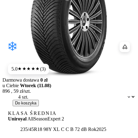
Porówn
5.0
(3)
★★★★★
Darmowa dostawa
0 zł
u Ciebie
Wtorek (11.08)
896
,
59
zł/szt.
Dostępność:
Do koszyka
KLASA ŚREDNIA
Uniroyal
AllSeasonExpert 2
Etykieta:
235/45R18 98Y XL
C
C
B 72 dB
Rok
2025