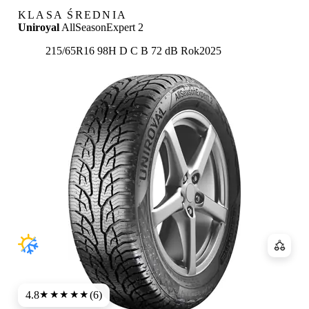
KLASA ŚREDNIA
Uniroyal
AllSeasonExpert 2
Etykieta:
215/65R16 98H
D
C
B 72 dB
Rok
2025
Porówn
4.8
(6)
★★★★★