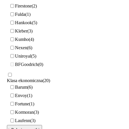
Firestone
2
Fulda
1
Hankook
5
Kleber
3
Kumho
4
Nexen
6
Uniroyal
5
BFGoodrich
0
Klasa ekonomiczna
20
Barum
6
Envoy
1
Fortune
1
Kormoran
3
Laufenn
3