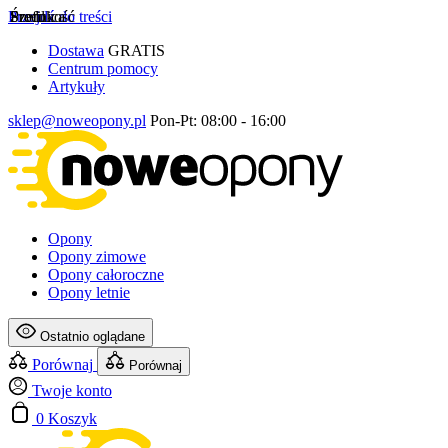
Przejdź do treści
Szerokość
Profil
Średnica
Dostawa
GRATIS
Centrum pomocy
Artykuły
sklep@noweopony.pl
Pon-Pt: 08:00 - 16:00
Opony
Opony zimowe
Opony całoroczne
Opony letnie
Ostatnio oglądane
Porównaj
Porównaj
Twoje konto
0
Koszyk