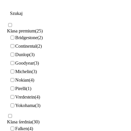
Klasa premium
25
Bridgestone
2
Continental
2
Dunlop
3
Goodyear
3
Michelin
3
Nokian
4
Pirelli
1
Vredestein
4
Yokohama
3
Klasa średnia
30
Falken
4