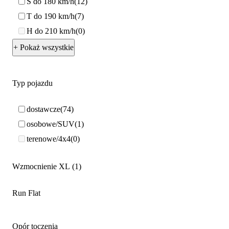
S do 180 km/h
12
T do 190 km/h
7
H do 210 km/h
0
+ Pokaż wszystkie
Typ pojazdu
dostawcze
74
osobowe/SUV
1
terenowe/4x4
0
Wzmocnienie XL
1
Run Flat
Opór toczenia