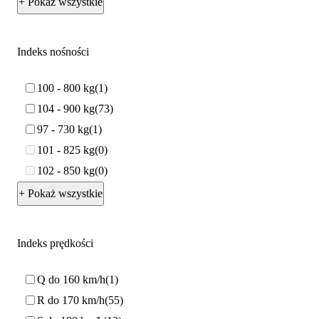
+ Pokaż wszystkie
Indeks nośności
100 - 800 kg
1
104 - 900 kg
73
97 - 730 kg
1
101 - 825 kg
0
102 - 850 kg
0
+ Pokaż wszystkie
Indeks prędkości
Q do 160 km/h
1
R do 170 km/h
55