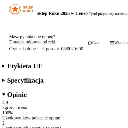
Sklep Roku 2026 w Ceneo
Tytuł przyznany naszem
Masz pytania o tę oponę?
Doradca odpowie od ręki.
Czat
Wiadom
Czat całą dobę · tel. pon.-pt. 08:00-16:00
Etykieta UE
Specyfikacja
Opinie
4,9
Łączna ocena
100
%
Użytkowników poleca tę oponę
2