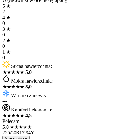
Użytkowników oceniło tę oponę
5
★
2
4
★
0
3
★
0
2
★
0
1
★
0
Sucha nawierzchnia:
★
★
★
★
★
5,0
Mokra nawierzchnia:
★
★
★
★
★
5,0
Warunki zimowe:
---
Komfort i ekonomia:
★
★
★
★
★
4,5
Polecam
5,0
★
★
★
★
★
225/50R17 94Y
Szczegóły »