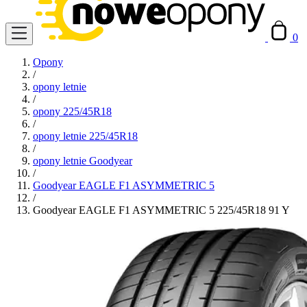
0
Opony
/
opony letnie
/
opony 225/45R18
/
opony letnie 225/45R18
/
opony letnie Goodyear
/
Goodyear EAGLE F1 ASYMMETRIC 5
/
Goodyear EAGLE F1 ASYMMETRIC 5 225/45R18 91 Y