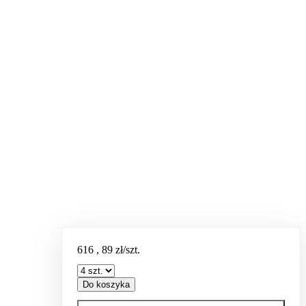
616
,
89
zł/szt.
Do koszyka