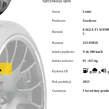
Specyfikacja opon
Sezon
Letnie
Producent
Goodyear
EAGLE F1 ASYM
Bieżnik
5
Rozmiar
225/45R18
Indeks prędkości
Y do 300 km/h
Indeks nośności
91 - 615 kg
Etykieta UE
B
A
B
Rok produkcji
2025
Gwarancja
5 lat od daty produ