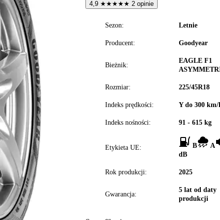
4,9
★
★
★
★
★
2 opinie
Sezon:
Letnie
Producent:
Goodyear
EAGLE F1
Bieżnik:
ASYMMETRI
Rozmiar:
225/45R18
Indeks prędkości:
Y do 300 km/
Indeks nośności:
91 - 615 kg
B
A
Etykieta UE:
dB
Rok produkcji:
2025
5 lat od daty
Gwarancja:
produkcji