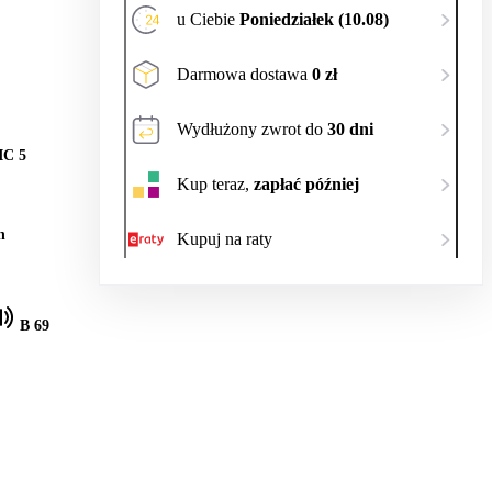
u Ciebie
Poniedziałek (10.08)
Darmowa dostawa
0 zł
Wydłużony zwrot do
30 dni
C 5
Kup teraz,
zapłać później
h
Kupuj na raty
B 69