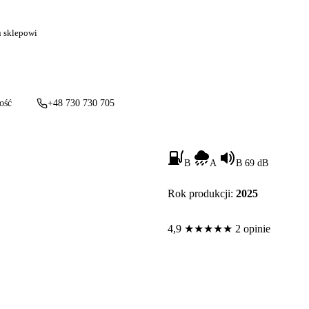
u sklepowi
ość
+48 730 730 705
B
A
B 69 dB
Rok produkcji:
2025
4,9
★
★
★
★
★
2 opinie