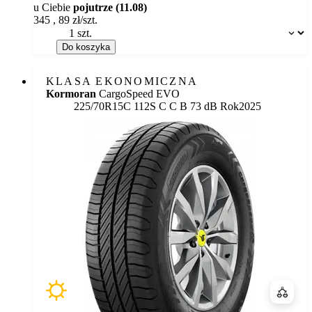
u Ciebie
pojutrze (11.08)
345
,
89
zł/szt.
Dostępność:
Do koszyka
KLASA EKONOMICZNA
Kormoran
CargoSpeed EVO
Etykieta:
225/70R15C 112S
C
C
B 73 dB
Rok
2025
Porówn