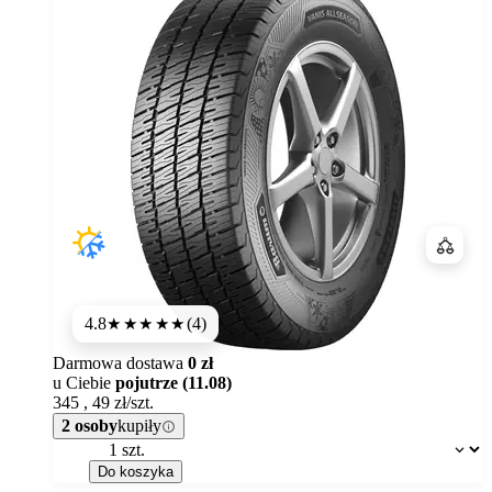
Porówn
4.8
(4)
★★★★★
Darmowa dostawa
0 zł
u Ciebie
pojutrze (11.08)
345
,
49
zł/szt.
2 osoby
kupiły
Dostępność:
Do koszyka