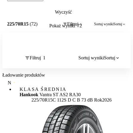
Wyczyść
1
225/70R15
(72)
Filtruj
Sortuj wyniki
Sortuj
1
Pokaż wyniki
72
Filtruj
1
Sortuj wyniki
Sortuj
Ładowanie produktów
NAJWYŻSZA JAKOŚĆ
KLASA ŚREDNIA
Hankook
Vantra ST AS2 RA30
Etykieta:
225/70R15C 112S
D
C
B 73 dB
Rok
2026