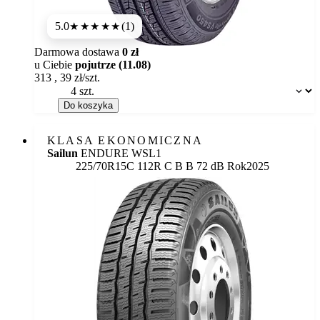
5.0
(1)
★★★★★
Darmowa dostawa
0 zł
u Ciebie
pojutrze (11.08)
313
,
39
zł/szt.
Dostępność:
Do koszyka
KLASA EKONOMICZNA
Sailun
ENDURE WSL1
Etykieta:
225/70R15C 112R
C
B
B 72 dB
Rok
2025