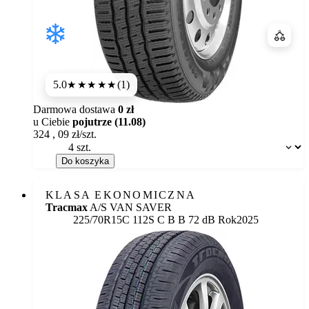
Porówn
5.0
(1)
★★★★★
Darmowa dostawa
0 zł
u Ciebie
pojutrze (11.08)
324
,
09
zł/szt.
Dostępność:
Do koszyka
KLASA EKONOMICZNA
Tracmax
A/S VAN SAVER
Etykieta:
225/70R15C 112S
C
B
B 72 dB
Rok
2025