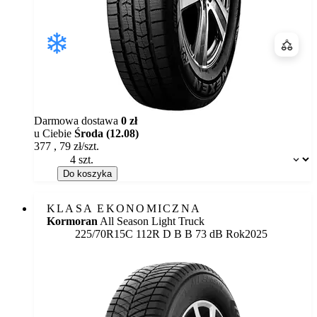
Porówn
Darmowa dostawa
0 zł
u Ciebie
Środa (12.08)
377
,
79
zł/szt.
Dostępność:
Do koszyka
KLASA EKONOMICZNA
Kormoran
All Season Light Truck
Etykieta:
225/70R15C 112R
D
B
B 73 dB
Rok
2025