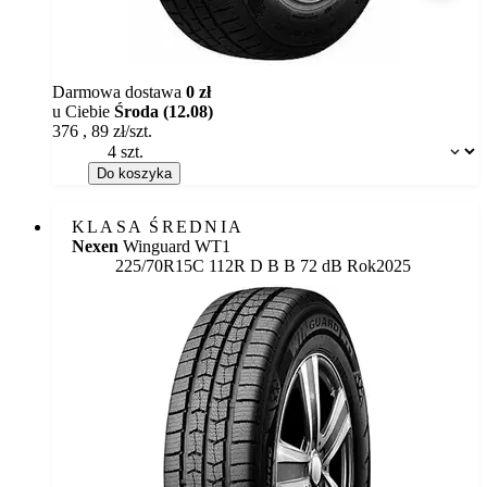
Darmowa dostawa
0 zł
u Ciebie
Środa (12.08)
376
,
89
zł/szt.
Dostępność:
Do koszyka
KLASA ŚREDNIA
Nexen
Winguard WT1
Etykieta:
225/70R15C 112R
D
B
B 72 dB
Rok
2025