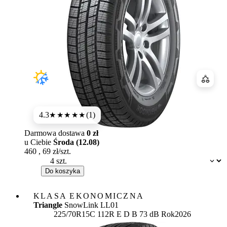
Porówn
4.3
(1)
★★★★
★
Darmowa dostawa
0 zł
u Ciebie
Środa (12.08)
460
,
69
zł/szt.
Dostępność:
Do koszyka
KLASA EKONOMICZNA
Triangle
SnowLink LL01
Etykieta:
225/70R15C 112R
E
D
B 73 dB
Rok
2026