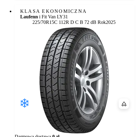
KLASA EKONOMICZNA
Laufenn
i Fit Van LY31
Etykieta:
225/70R15C 112R
D
C
B 72 dB
Rok
2025
Porówn
Darmowa dostawa
0 zł