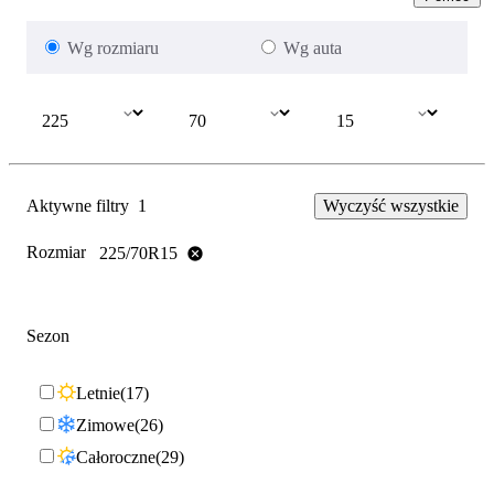
Wg rozmiaru
Wg auta
Aktywne filtry
1
Wyczyść wszystkie
Rozmiar
225/70R15
Sezon
Letnie
17
Zimowe
26
Całoroczne
29