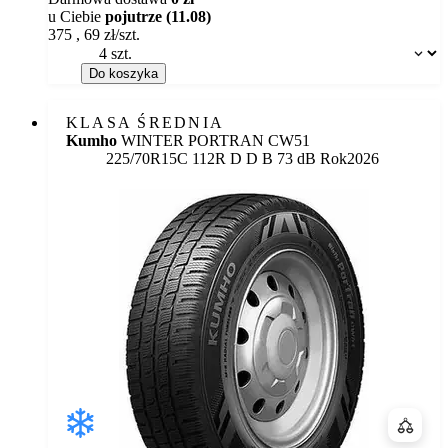
u Ciebie
pojutrze (11.08)
375
,
69
zł/szt.
Dostępność:
Do koszyka
KLASA ŚREDNIA
Kumho
WINTER PORTRAN CW51
Etykieta:
225/70R15C 112R
D
D
B 73 dB
Rok
2026
Porówn