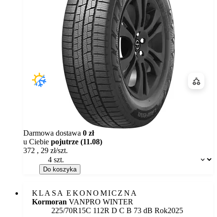
Porówn
Darmowa dostawa
0 zł
u Ciebie
pojutrze (11.08)
372
,
29
zł/szt.
Dostępność:
Do koszyka
KLASA EKONOMICZNA
Kormoran
VANPRO WINTER
Etykieta:
225/70R15C 112R
D
C
B 73 dB
Rok
2025