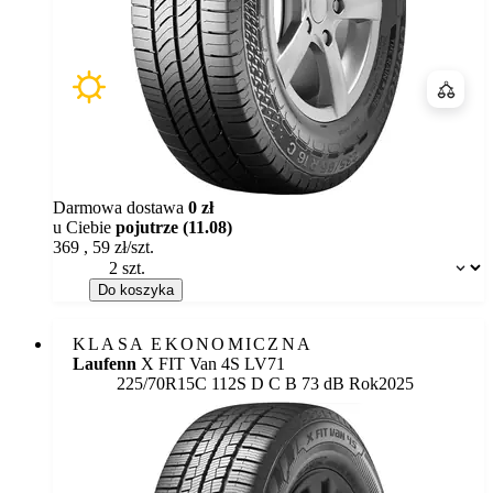
Porówn
Darmowa dostawa
0 zł
u Ciebie
pojutrze (11.08)
369
,
59
zł/szt.
Dostępność:
Do koszyka
KLASA EKONOMICZNA
Laufenn
X FIT Van 4S LV71
Etykieta:
225/70R15C 112S
D
C
B 73 dB
Rok
2025