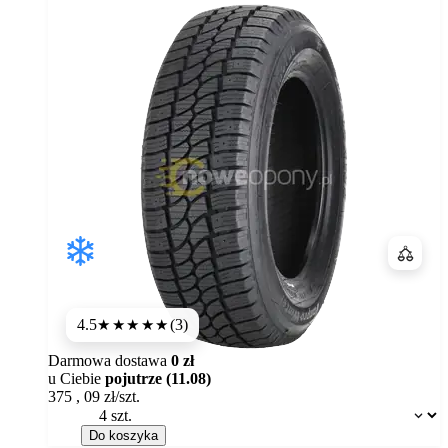
Porówn
4.5
(3)
★★★★
★
Darmowa dostawa
0 zł
u Ciebie
pojutrze (11.08)
375
,
09
zł/szt.
Dostępność:
Do koszyka