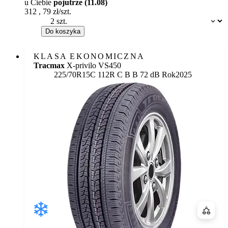
u Ciebie
pojutrze (11.08)
312
,
79
zł/szt.
Dostępność:
Do koszyka
KLASA EKONOMICZNA
Tracmax
X-privilo VS450
Etykieta:
225/70R15C 112R
C
B
B 72 dB
Rok
2025
Porówn