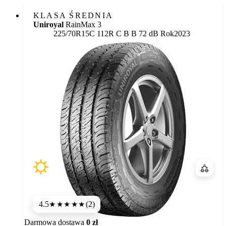
KLASA ŚREDNIA
Uniroyal
RainMax 3
Etykieta:
225/70R15C 112R
C
B
B 72 dB
Rok
2023
Porówn
4.5
(2)
★★★★
★
Darmowa dostawa
0 zł