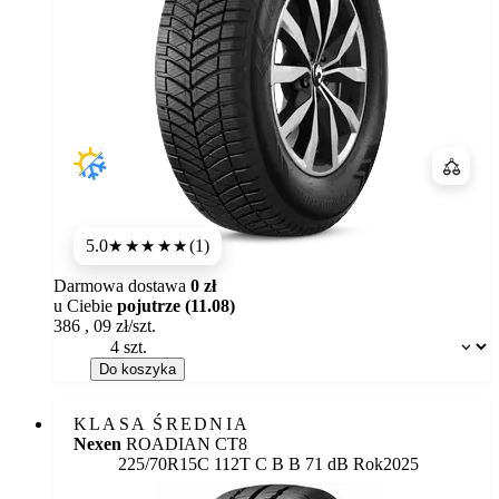
Porówn
5.0
(1)
★★★★★
Darmowa dostawa
0 zł
u Ciebie
pojutrze (11.08)
386
,
09
zł/szt.
Dostępność:
Do koszyka
KLASA ŚREDNIA
Nexen
ROADIAN CT8
Etykieta:
225/70R15C 112T
C
B
B 71 dB
Rok
2025