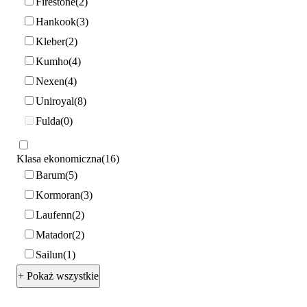
Firestone
2
Hankook
3
Kleber
2
Kumho
4
Nexen
4
Uniroyal
8
Fulda
0
Klasa ekonomiczna
16
Barum
5
Kormoran
3
Laufenn
2
Matador
2
Sailun
1
+ Pokaż wszystkie