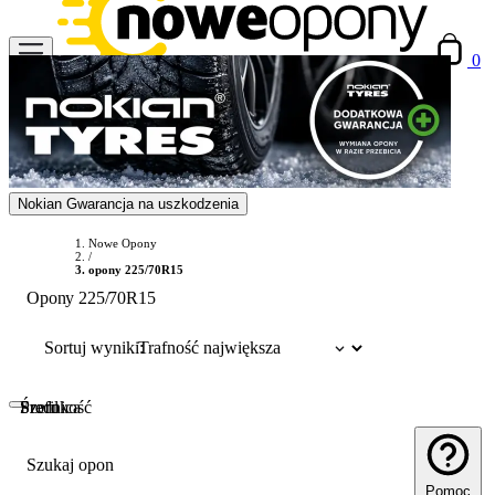
0
Nokian Gwarancja na uszkodzenia
Nowe Opony
/
opony 225/70R15
Opony 225/70R15
Sortuj wyniki:
Szerokość
Profil
Średnica
Szukaj opon
Pomoc