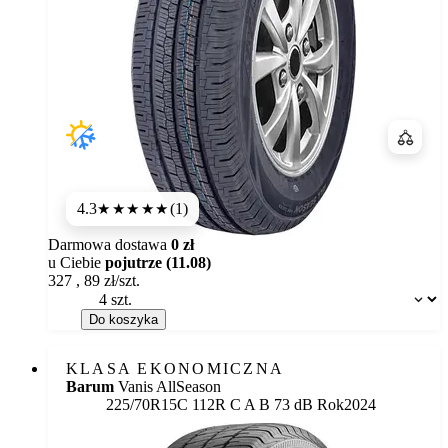
Porówn
4.3
(1)
★★★★
★
Darmowa dostawa
0 zł
u Ciebie
pojutrze (11.08)
327
,
89
zł/szt.
Dostępność:
Do koszyka
KLASA EKONOMICZNA
Barum
Vanis AllSeason
Etykieta:
225/70R15C 112R
C
A
B 73 dB
Rok
2024