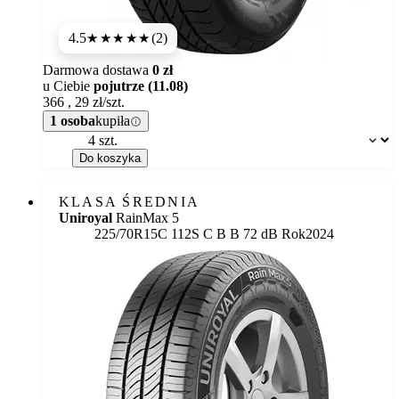
4.5
(2)
★★★★
★
Darmowa dostawa
0 zł
u Ciebie
pojutrze (11.08)
366
,
29
zł/szt.
1 osoba
kupiła
Dostępność:
Do koszyka
KLASA ŚREDNIA
Uniroyal
RainMax 5
Etykieta:
225/70R15C 112S
C
B
B 72 dB
Rok
2024