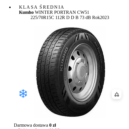
KLASA ŚREDNIA
Kumho
WINTER PORTRAN CW51
Etykieta:
225/70R15C 112R
D
D
B 73 dB
Rok
2023
Porówn
Darmowa dostawa
0 zł