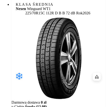
KLASA ŚREDNIA
Nexen
Winguard WT1
Etykieta:
225/70R15C 112R
D
B
B 72 dB
Rok
2026
Porówn
Darmowa dostawa
0 zł
u Ciebie
Środa (12.08)