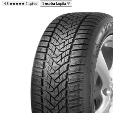
1 osoba
kupiła
4,8
★
★
★
★
★
2 opinie