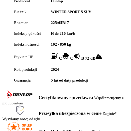
Producent
Dunlop
Bieżnik
WINTER SPORT 5 SUV
Rozmiar
225/65R17
Indeks prędkości
H do 210 km/h
Indeks nośności
102 - 850 kg
Etykieta UE
C
C
B 72 dB
Rok produkcji
2024
Gwarancja
5 lat od daty produkcji
Certyfikowany sprzedawca
Współpracujemy z
producentem
Przesyłka ubezpieczona w cenie
Zaginie?
Wysyłamy nową od ręki