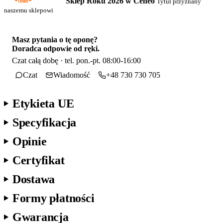
Sklep Roku 2026 w Ceneo
Tytuł przyznany
naszemu sklepowi
Masz pytania o tę oponę?
Doradca odpowie od ręki.
Czat całą dobę · tel. pon.-pt. 08:00-16:00
Czat
Wiadomość
+48 730 730 705
Etykieta UE
Specyfikacja
Opinie
Certyfikat
Dostawa
Formy płatności
Gwarancja