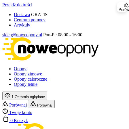
Przejdź do treści
Porów
Dostawa
GRATIS
Centrum pomocy
Artykuły
sklep@noweopony.pl
Pon-Pt: 08:00 - 16:00
Opony
Opony zimowe
Opony całoroczne
Opony letnie
1
Ostatnio oglądane
Porównaj
Porównaj
Twoje konto
0
Koszyk