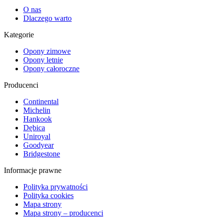
O nas
Dlaczego warto
Kategorie
Opony zimowe
Opony letnie
Opony całoroczne
Producenci
Continental
Michelin
Hankook
Dębica
Uniroyal
Goodyear
Bridgestone
Informacje prawne
Polityka prywatności
Polityka cookies
Mapa strony
Mapa strony – producenci