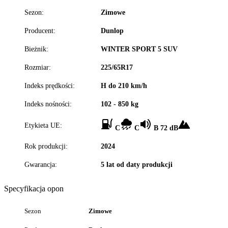
Sezon:
Zimowe
Producent:
Dunlop
Bieżnik:
WINTER SPORT 5 SUV
Rozmiar:
225/65R17
Indeks prędkości:
H do 210 km/h
Indeks nośności:
102 - 850 kg
Etykieta UE:
C
C
B 72 dB
Rok produkcji:
2024
Gwarancja:
5 lat od daty produkcji
Specyfikacja opon
Sezon
Zimowe