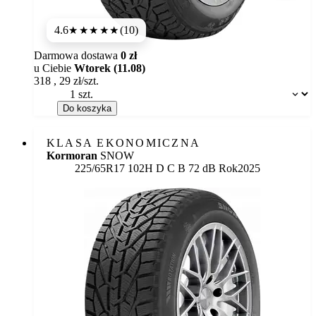
4.6
(10)
★★★★★
Darmowa dostawa
0 zł
u Ciebie
Wtorek (11.08)
318
,
29
zł/szt.
Dostępność:
Do koszyka
KLASA EKONOMICZNA
Kormoran
SNOW
Etykieta:
225/65R17 102H
D
C
B 72 dB
Rok
2025