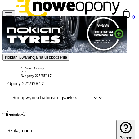
0
Nokian Gwarancja na uszkodzenia
Nowe Opony
/
opony 225/65R17
Opony 225/65R17
Sortuj wyniki:
Szerokość
Profil
Średnica
Szukaj opon
Pomoc