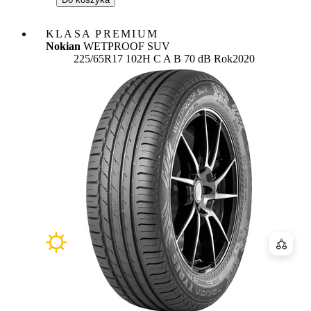
KLASA PREMIUM
Nokian
WETPROOF SUV
Etykieta:
225/65R17 102H
C
A
B 70 dB
Rok
2020
Porówn