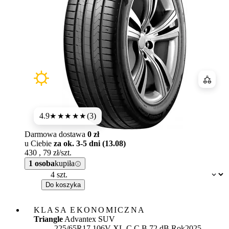
Porówn
4.9
(3)
★★★★★
Darmowa dostawa
0 zł
u Ciebie
za ok. 3-5 dni (13.08)
430
,
79
zł/szt.
1 osoba
kupiła
Dostępność:
Do koszyka
KLASA EKONOMICZNA
Triangle
Advantex SUV
Etykieta:
225/65R17 106V XL
C
C
B 72 dB
Rok
2025