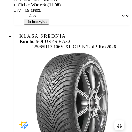
u Ciebie
Wtorek (11.08)
377
,
69
zł/szt.
Dostępność:
Do koszyka
KLASA ŚREDNIA
Kumho
SOLUS 4S HA32
Etykieta:
225/65R17 106V XL
C
B
B 72 dB
Rok
2026
Porówn