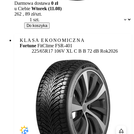
Darmowa dostawa
0 zł
u Ciebie
Wtorek (11.08)
262
,
89
zł/szt.
Dostępność:
Do koszyka
KLASA EKONOMICZNA
Fortune
FitClime FSR-401
Etykieta:
225/65R17 106V XL
C
B
B 72 dB
Rok
2026
Porówn