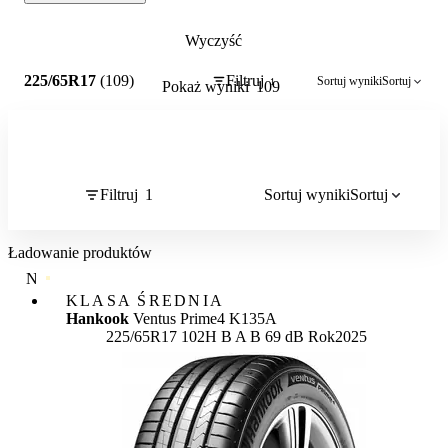
Wyczyść
1
225/65R17
(109)
Filtruj
Sortuj wyniki
Sortuj
1
Pokaż wyniki
109
Filtruj
1
Sortuj wyniki
Sortuj
Ładowanie produktów
NAJWYŻSZA JAKOŚĆ
KLASA ŚREDNIA
Hankook
Ventus Prime4 K135A
Etykieta:
225/65R17 102H
B
A
B 69 dB
Rok
2025