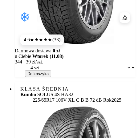
Porówn
4.6
(33)
★★★★★
Darmowa dostawa
0 zł
u Ciebie
Wtorek (11.08)
344
,
39
zł/szt.
Dostępność:
Do koszyka
KLASA ŚREDNIA
Kumho
SOLUS 4S HA32
Etykieta:
225/65R17 106V XL
C
B
B 72 dB
Rok
2025