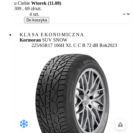
u Ciebie
Wtorek (11.08)
309
,
69
zł/szt.
Dostępność:
Do koszyka
KLASA EKONOMICZNA
Kormoran
SUV SNOW
Etykieta:
225/65R17 106H XL
C
C
B 72 dB
Rok
2023
Porówn