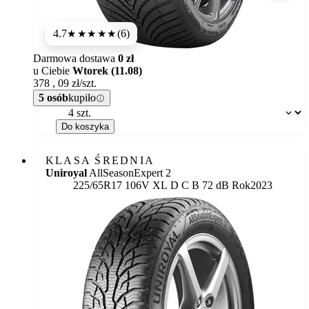
4.7
(6)
★★★★★
Darmowa dostawa
0 zł
u Ciebie
Wtorek (11.08)
378
,
09
zł/szt.
5 osób
kupiło
Dostępność:
Do koszyka
KLASA ŚREDNIA
Uniroyal
AllSeasonExpert 2
Etykieta:
225/65R17 106V XL
D
C
B 72 dB
Rok
2023