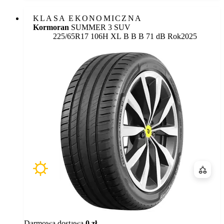
KLASA EKONOMICZNA
Kormoran
SUMMER 3 SUV
Etykieta:
225/65R17 106H XL
B
B
B 71 dB
Rok
2025
Porówn
Darmowa dostawa
0 zł