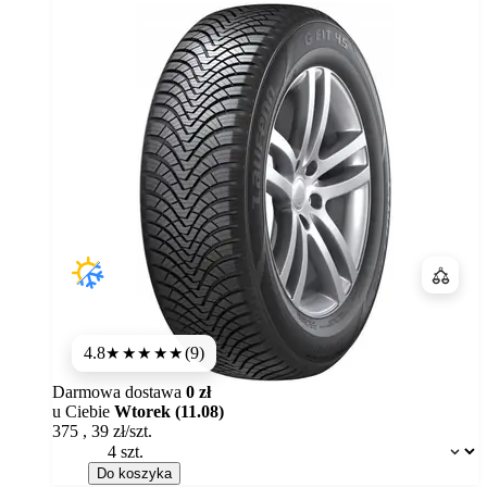
Porówn
4.8
(9)
★★★★★
Darmowa dostawa
0 zł
u Ciebie
Wtorek (11.08)
375
,
39
zł/szt.
Dostępność:
Do koszyka