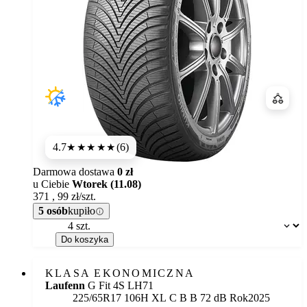
Porówn
4.7
(6)
★★★★★
Darmowa dostawa
0 zł
u Ciebie
Wtorek (11.08)
371
,
99
zł/szt.
5 osób
kupiło
Dostępność:
Do koszyka
KLASA EKONOMICZNA
Laufenn
G Fit 4S LH71
Etykieta:
225/65R17 106H XL
C
B
B 72 dB
Rok
2025