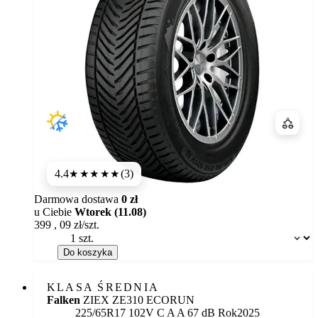
Porówn
4.4
(3)
★★★★
★
Darmowa dostawa
0 zł
u Ciebie
Wtorek (11.08)
399
,
09
zł/szt.
Dostępność:
Do koszyka
KLASA ŚREDNIA
Falken
ZIEX ZE310 ECORUN
Etykieta:
225/65R17 102V
C
A
A 67 dB
Rok
2025