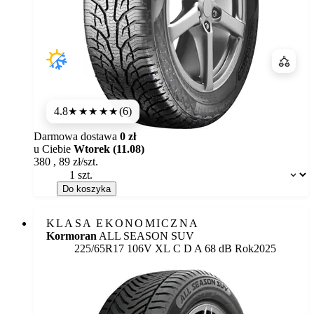
Porówn
4.8
(6)
★★★★★
Darmowa dostawa
0 zł
u Ciebie
Wtorek (11.08)
380
,
89
zł/szt.
Dostępność:
Do koszyka
KLASA EKONOMICZNA
Kormoran
ALL SEASON SUV
Etykieta:
225/65R17 106V XL
C
D
A 68 dB
Rok
2025