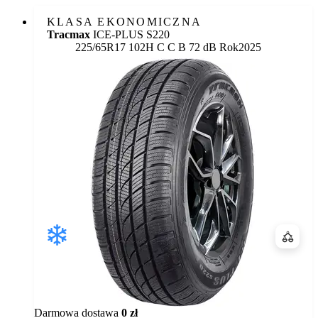
KLASA EKONOMICZNA
Tracmax
ICE-PLUS S220
Etykieta:
225/65R17 102H
C
C
B 72 dB
Rok
2025
Porówn
Darmowa dostawa
0 zł