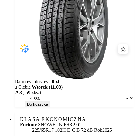
Porówn
Darmowa dostawa
0 zł
u Ciebie
Wtorek (11.08)
298
,
59
zł/szt.
Dostępność:
Do koszyka
KLASA EKONOMICZNA
Fortune
SNOWFUN FSR-901
Etykieta:
225/65R17 102H
D
C
B 72 dB
Rok
2025