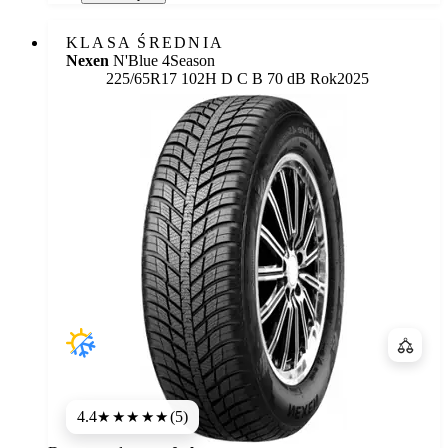
KLASA ŚREDNIA
Nexen
N'Blue 4Season
Etykieta:
225/65R17 102H
D
C
B 70 dB
Rok
2025
Porówn
4.4
(5)
★★★★
★