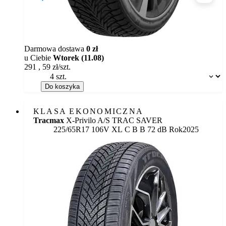
Darmowa dostawa
0 zł
u Ciebie
Wtorek (11.08)
291
,
59
zł/szt.
Dostępność:
Do koszyka
KLASA EKONOMICZNA
Tracmax
X-Privilo A/S TRAC SAVER
Etykieta:
225/65R17 106V XL
C
B
B 72 dB
Rok
2025