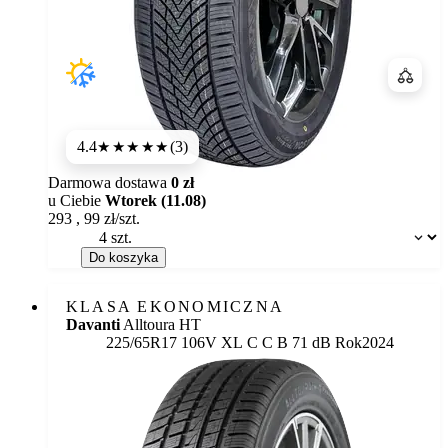
Porówn
4.4
(3)
★★★★
★
Darmowa dostawa
0 zł
u Ciebie
Wtorek (11.08)
293
,
99
zł/szt.
Dostępność:
Do koszyka
KLASA EKONOMICZNA
Davanti
Alltoura HT
Etykieta:
225/65R17 106V XL
C
C
B 71 dB
Rok
2024