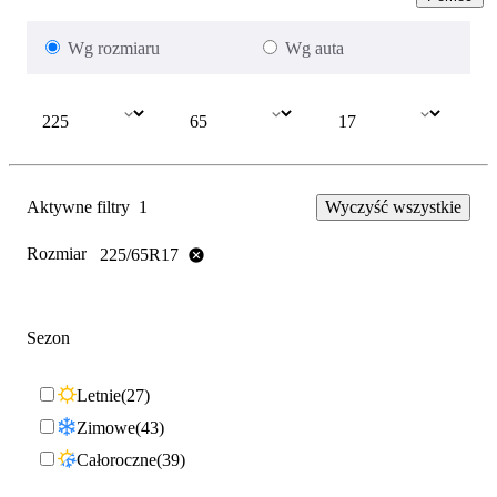
Wg rozmiaru
Wg auta
Aktywne filtry
1
Wyczyść wszystkie
Rozmiar
225/65R17
Sezon
Letnie
27
Zimowe
43
Całoroczne
39