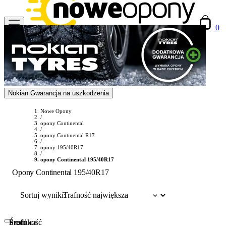
0
Nokian Gwarancja na uszkodzenia
Nowe Opony
/
opony Continental
/
opony Continental R17
/
opony 195/40R17
/
opony Continental 195/40R17
Opony Continental 195/40R17
Sortuj wyniki:
Szerokość
Profil
Średnica