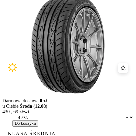
Porówn
Darmowa dostawa
0 zł
u Ciebie
Środa (12.08)
430
,
69
zł/szt.
Dostępność:
Do koszyka
KLASA ŚREDNIA