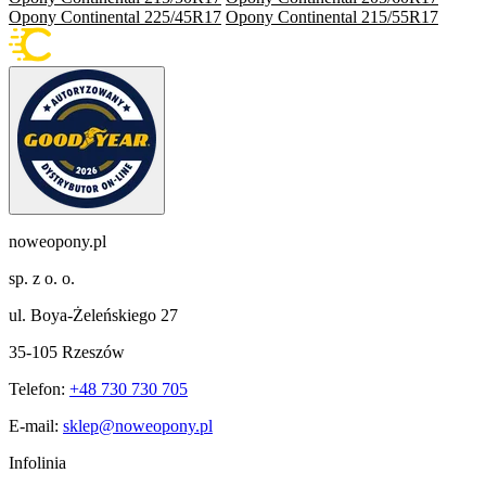
Opony Continental 225/45R17
Opony Continental 215/55R17
noweopony.pl
sp. z o. o.
ul. Boya-Żeleńskiego 27
35-105 Rzeszów
Telefon:
+48 730 730 705
E-mail:
sklep@noweopony.pl
Infolinia