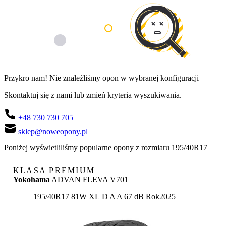
Przykro nam! Nie znaleźliśmy opon w wybranej konfiguracji
Skontaktuj się z nami lub zmień kryteria wyszukiwania.
+48 730 730 705
sklep@noweopony.pl
Poniżej wyświetliliśmy popularne opony z rozmiaru 195/40R17
KLASA PREMIUM
Yokohama
ADVAN FLEVA V701
Etykieta:
195/40R17 81W XL
D
A
A 67 dB
Rok
2025