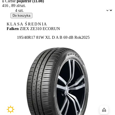
u Ciebie
pojutrze (11.08)
416
,
89
zł/szt.
Dostępność:
Do koszyka
KLASA ŚREDNIA
Falken
ZIEX ZE310 ECORUN
Etykieta:
195/40R17 81W XL
D
A
B 69 dB
Rok
2025
Porówn