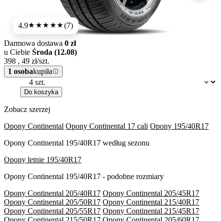
4.9
(7)
★★★★★
Darmowa dostawa
0 zł
u Ciebie
Środa (12.08)
398
,
49
zł/szt.
1 osoba
kupiła
Dostępność:
Do koszyka
Zobacz szerzej
Opony Continental
Opony Continental 17 cali
Opony 195/40R17
Opony Continental 195/40R17 według sezonu
Opony letnie 195/40R17
Opony Continental 195/40R17 - podobne rozmiary
Opony Continental 205/40R17
Opony Continental 205/45R17
Opony Continental 205/50R17
Opony Continental 215/40R17
Opony Continental 205/55R17
Opony Continental 215/45R17
Opony Continental 215/50R17
Opony Continental 205/60R17