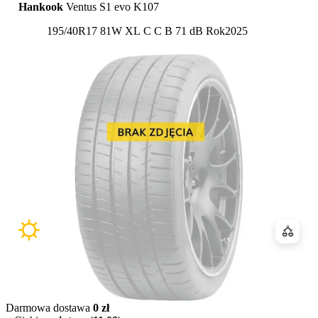
Hankook
Ventus S1 evo K107
Etykieta:
195/40R17 81W XL
C
C
B 71 dB
Rok
2025
Porówn
Darmowa dostawa
0 zł