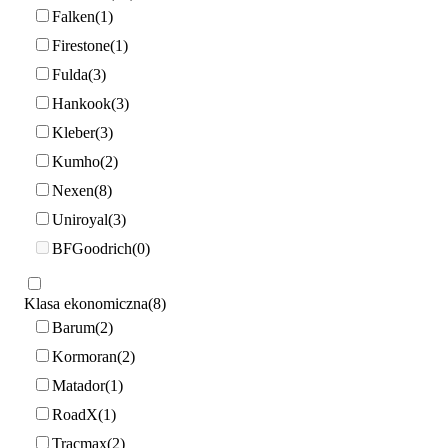
Falken
1
Firestone
1
Fulda
3
Hankook
3
Kleber
3
Kumho
2
Nexen
8
Uniroyal
3
BFGoodrich
0
Klasa ekonomiczna
8
Barum
2
Kormoran
2
Matador
1
RoadX
1
Tracmax
2