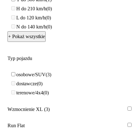
H do 210 km/h
0
L do 120 km/h
0
N do 140 km/h
0
+ Pokaż wszystkie
Typ pojazdu
osobowe/SUV
3
dostawcze
0
terenowe/4x4
0
Wzmocnienie XL
3
Run Flat