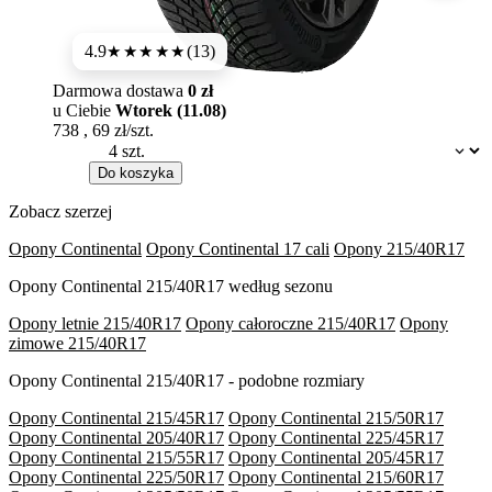
4.9
(13)
★★★★★
Darmowa dostawa
0 zł
u Ciebie
Wtorek (11.08)
738
,
69
zł/szt.
Dostępność:
Do koszyka
Zobacz szerzej
Opony Continental
Opony Continental 17 cali
Opony 215/40R17
Opony Continental 215/40R17 według sezonu
Opony letnie 215/40R17
Opony całoroczne 215/40R17
Opony
zimowe 215/40R17
Opony Continental 215/40R17 - podobne rozmiary
Opony Continental 215/45R17
Opony Continental 215/50R17
Opony Continental 205/40R17
Opony Continental 225/45R17
Opony Continental 215/55R17
Opony Continental 205/45R17
Opony Continental 225/50R17
Opony Continental 215/60R17