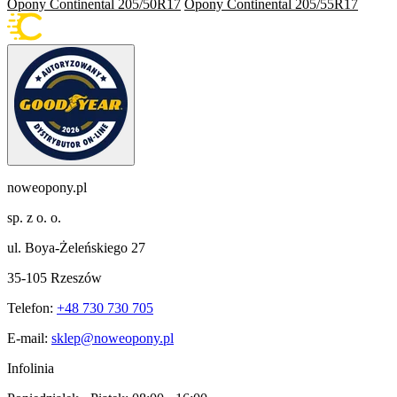
Opony Continental 205/50R17
Opony Continental 205/55R17
noweopony.pl
sp. z o. o.
ul. Boya-Żeleńskiego 27
35-105 Rzeszów
Telefon:
+48 730 730 705
E-mail:
sklep@noweopony.pl
Infolinia