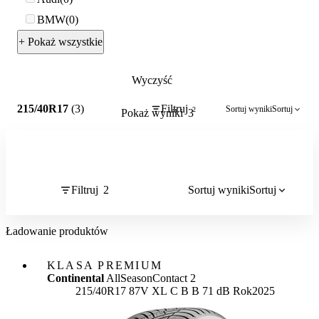
BMW
0
+ Pokaż wszystkie
Wyczyść
2
215/40R17
(3)
Filtruj
Sortuj wyniki
Sortuj
2
Pokaż wyniki
3
Filtruj
2
Sortuj wyniki
Sortuj
Ładowanie produktów
KLASA PREMIUM
Continental
AllSeasonContact 2
Etykieta:
215/40R17 87V XL
C
B
B 71 dB
Rok
2025