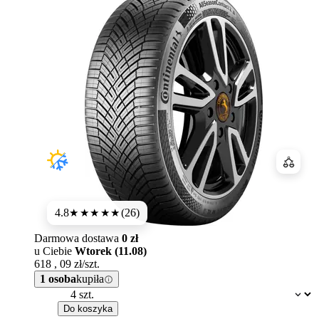
Porówn
4.8
(26)
★★★★★
Darmowa dostawa
0 zł
u Ciebie
Wtorek (11.08)
618
,
09
zł/szt.
1 osoba
kupiła
Dostępność:
Do koszyka