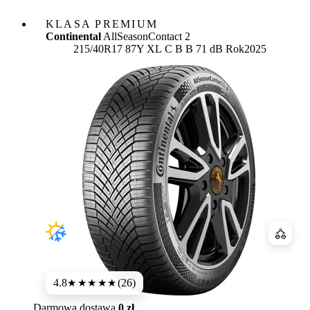
KLASA PREMIUM
Continental
AllSeasonContact 2
Etykieta:
215/40R17 87Y XL
C
B
B 71 dB
Rok
2025
Porówn
4.8
(26)
★★★★★
Darmowa dostawa
0 zł