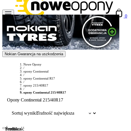
0
Nokian Gwarancja na uszkodzenia
Nowe Opony
/
opony Continental
/
opony Continental R17
/
opony 215/40R17
/
opony Continental 215/40R17
Opony Continental 215/40R17
Sortuj wyniki:
Szerokość
Profil
Średnica