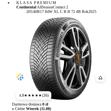
KLASA PREMIUM
Continental
AllSeasonContact 2
Etykieta:
205/40R17 84W XL
C
B
B 72 dB
Rok
2025
Porówn
4.8
(26)
★★★★★
Darmowa dostawa
0 zł
u Ciebie
Wtorek (11.08)