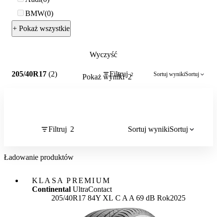
BMW
0
+ Pokaż wszystkie
Wyczyść
2
205/40R17
(2)
Filtruj
Sortuj wyniki
Sortuj
2
Pokaż wyniki
2
Filtruj
2
Sortuj wyniki
Sortuj
Ładowanie produktów
KLASA PREMIUM
Continental
UltraContact
Etykieta:
205/40R17 84Y XL
C
A
A 69 dB
Rok
2025