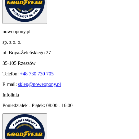
noweopony.pl
sp. z o. o.
ul. Boya-Żeleńskiego 27
35-105 Rzeszów
Telefon:
+48 730 730 705
E-mail:
sklep@noweopony.pl
Infolinia
Poniedziałek - Piątek:
08:00 - 16:00