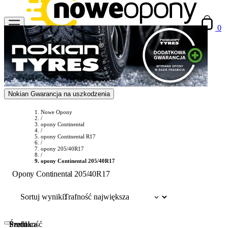
0
Nokian Gwarancja na uszkodzenia
Nowe Opony
/
opony Continental
/
opony Continental R17
/
opony 205/40R17
/
opony Continental 205/40R17
Opony Continental 205/40R17
Sortuj wyniki:
Szerokość
Profil
Średnica