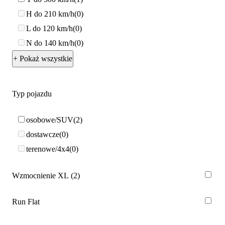
H do 210 km/h
0
L do 120 km/h
0
N do 140 km/h
0
+ Pokaż wszystkie
Typ pojazdu
osobowe/SUV
2
dostawcze
0
terenowe/4x4
0
Wzmocnienie XL
2
Run Flat