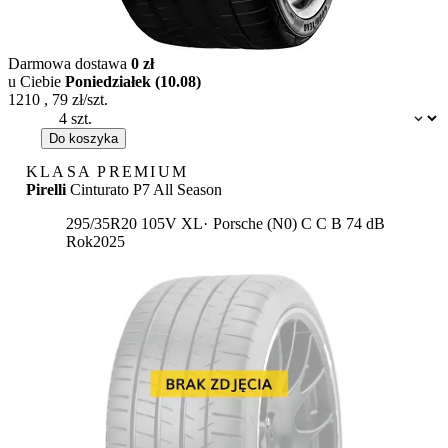
Darmowa dostawa
0 zł
u Ciebie
Poniedziałek (10.08)
1210
,
79
zł/szt.
Dostępność:
Do koszyka
KLASA PREMIUM
Pirelli
Cinturato P7 All Season
Etykieta:
295/35R20 105V XL
Porsche (N0)
C
C
B 74 dB
Rok
2025