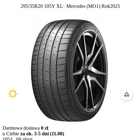
295/35R20 105Y XL
Mercedes (MO1)
Rok
2025
Porówn
Darmowa dostawa
0 zł
u Ciebie
za ok. 3-5 dni (11.08)
1054
,
69
zł/szt.