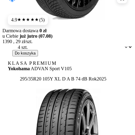
Porówn
4.9
(5)
★★★★★
Darmowa dostawa
0 zł
u Ciebie
już jutro (07.08)
1390
,
29
zł/szt.
Dostępność:
Do koszyka
KLASA PREMIUM
Yokohama
ADVAN Sport V105
Etykieta:
295/35R20 105Y XL
D
A
B 74 dB
Rok
2025