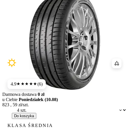
Porówn
4.9
(6)
★★★★★
Darmowa dostawa
0 zł
u Ciebie
Poniedziałek (10.08)
823
,
59
zł/szt.
Dostępność:
Do koszyka
KLASA ŚREDNIA