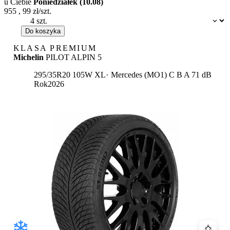
u Ciebie
Poniedziałek (10.08)
955
,
99
zł/szt.
Dostępność:
Do koszyka
KLASA PREMIUM
Michelin
PILOT ALPIN 5
Etykieta:
295/35R20 105W XL
Mercedes (MO1)
C
B
A 71 dB
Rok
2026