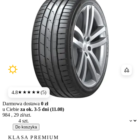
Porówn
4.8
(5)
★★★★★
Darmowa dostawa
0 zł
u Ciebie
za ok. 3-5 dni (11.08)
984
,
29
zł/szt.
Dostępność:
Do koszyka
KLASA PREMIUM