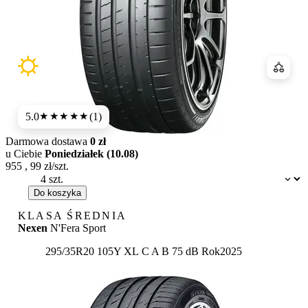
Porówn
5.0
(1)
★★★★★
Darmowa dostawa
0 zł
u Ciebie
Poniedziałek (10.08)
955
,
99
zł/szt.
Dostępność:
Do koszyka
KLASA ŚREDNIA
Nexen
N'Fera Sport
Etykieta:
295/35R20 105Y XL
C
A
B 75 dB
Rok
2025