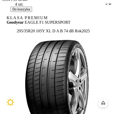
Dostępność:
Do koszyka
KLASA PREMIUM
Goodyear
EAGLE F1 SUPERSPORT
Etykieta:
295/35R20 105Y XL
D
A
B 74 dB
Rok
2025
Porówn