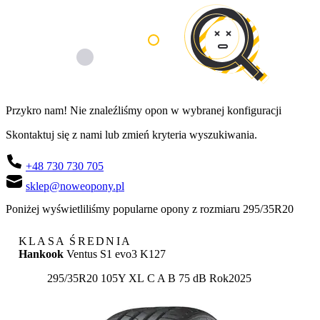
Przykro nam! Nie znaleźliśmy opon w wybranej konfiguracji
Skontaktuj się z nami lub zmień kryteria wyszukiwania.
+48 730 730 705
sklep@noweopony.pl
Poniżej wyświetliliśmy popularne opony z rozmiaru 295/35R20
KLASA ŚREDNIA
Hankook
Ventus S1 evo3 K127
Etykieta:
295/35R20 105Y XL
C
A
B 75 dB
Rok
2025