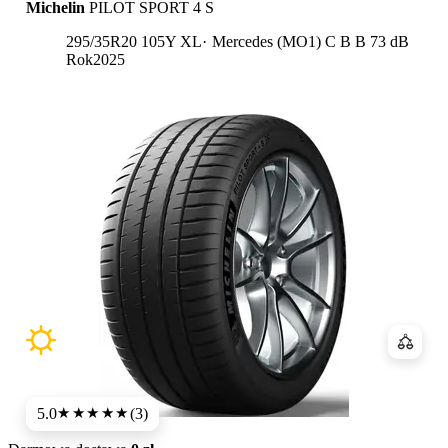
Michelin
PILOT SPORT 4 S
Etykieta:
295/35R20 105Y XL
Mercedes (MO1)
C
B
B 73 dB
Rok
2025
Porówn
5.0
(3)
★★★★★