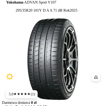
Yokohama
ADVAN Sport V107
Etykieta:
295/35R20 101Y
D
A
A 71 dB
Rok
2025
Porówn
5.0
(1)
★★★★★
Darmowa dostawa
0 zł