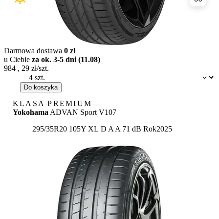
Porówn
Darmowa dostawa
0 zł
u Ciebie
za ok. 3-5 dni (11.08)
984
,
29
zł/szt.
Dostępność:
Do koszyka
KLASA PREMIUM
Yokohama
ADVAN Sport V107
Etykieta:
295/35R20 105Y XL
D
A
A 71 dB
Rok
2025