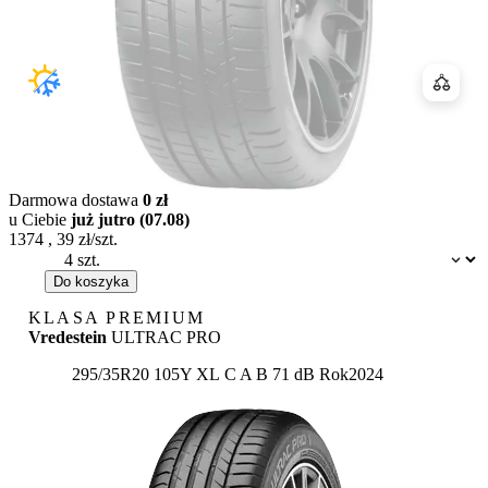
Porówn
Darmowa dostawa
0 zł
u Ciebie
już jutro (07.08)
1374
,
39
zł/szt.
Dostępność:
Do koszyka
KLASA PREMIUM
Vredestein
ULTRAC PRO
Etykieta:
295/35R20 105Y XL
C
A
B 71 dB
Rok
2024