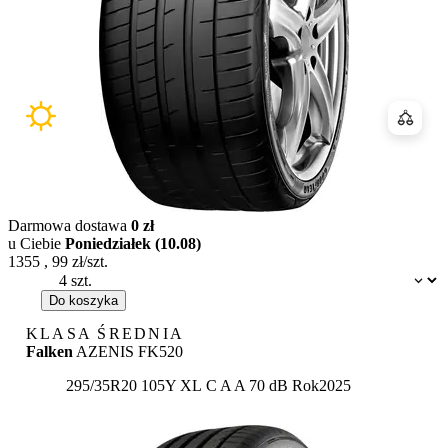
Porówn
Darmowa dostawa
0 zł
u Ciebie
Poniedziałek (10.08)
1355
,
99
zł/szt.
Dostępność:
Do koszyka
KLASA ŚREDNIA
Falken
AZENIS FK520
Etykieta:
295/35R20 105Y XL
C
A
A 70 dB
Rok
2025