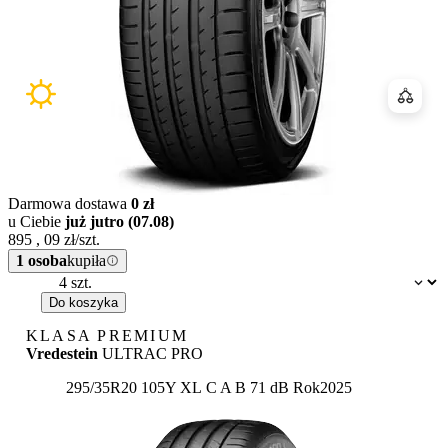
Porówn
Darmowa dostawa
0 zł
u Ciebie
już jutro (07.08)
895
,
09
zł/szt.
1 osoba
kupiła
Dostępność:
Do koszyka
KLASA PREMIUM
Vredestein
ULTRAC PRO
Etykieta:
295/35R20 105Y XL
C
A
B 71 dB
Rok
2025