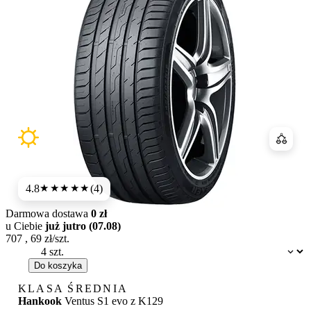
Porówn
4.8
(4)
★★★★★
Darmowa dostawa
0 zł
u Ciebie
już jutro (07.08)
707
,
69
zł/szt.
Dostępność:
Do koszyka
KLASA ŚREDNIA
Hankook
Ventus S1 evo z K129