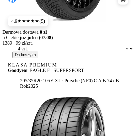
Porówn
4.9
(5)
★★★★★
Darmowa dostawa
0 zł
u Ciebie
już jutro (07.08)
1389
,
99
zł/szt.
Dostępność:
Do koszyka
KLASA PREMIUM
Goodyear
EAGLE F1 SUPERSPORT
Etykieta:
295/35R20 105Y XL
Porsche (NF0)
C
A
B 74 dB
Rok
2025