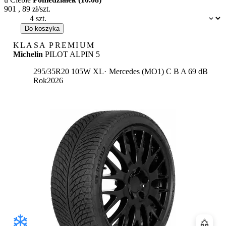
901
,
89
zł/szt.
Dostępność:
Do koszyka
KLASA PREMIUM
Michelin
PILOT ALPIN 5
Etykieta:
295/35R20 105W XL
Mercedes (MO1)
C
B
A 69 dB
Rok
2026