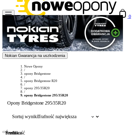
0
Nokian Gwarancja na uszkodzenia
Nowe Opony
/
opony Bridgestone
/
opony Bridgestone R20
/
opony 295/35R20
/
opony Bridgestone 295/35R20
Opony Bridgestone 295/35R20
Sortuj wyniki:
Szerokość
Profil
Średnica