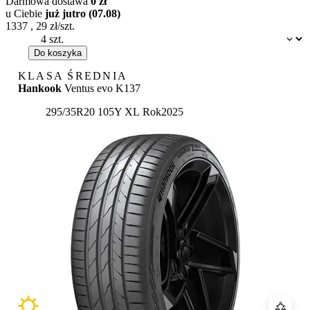
Darmowa dostawa
0 zł
u Ciebie
już jutro (07.08)
1337
,
29
zł/szt.
Dostępność:
Do koszyka
KLASA ŚREDNIA
Hankook
Ventus evo K137
295/35R20 105Y XL
Rok
2025