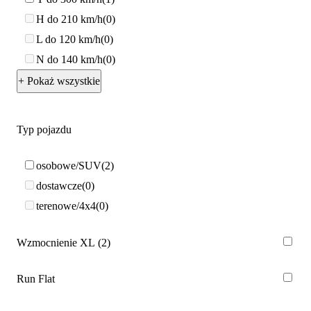
H do 210 km/h
0
L do 120 km/h
0
N do 140 km/h
0
+ Pokaż wszystkie
Typ pojazdu
osobowe/SUV
2
dostawcze
0
terenowe/4x4
0
Wzmocnienie XL
2
Run Flat