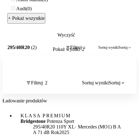
Audi
0
+ Pokaż wszystkie
Wyczyść
2
295/40R20
(2)
Filtruj
Sortuj wyniki
Sortuj
2
Pokaż wyniki
2
Filtruj
2
Sortuj wyniki
Sortuj
Ładowanie produktów
KLASA PREMIUM
Bridgestone
Potenza Sport
Etykieta:
295/40R20 110Y XL
Mercedes (MO1)
B
A
A 71 dB
Rok
2025