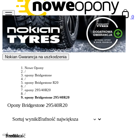
0
Nokian Gwarancja na uszkodzenia
Nowe Opony
/
opony Bridgestone
/
opony Bridgestone R20
/
opony 295/40R20
/
opony Bridgestone 295/40R20
Opony Bridgestone 295/40R20
Sortuj wyniki:
Szerokość
Profil
Średnica