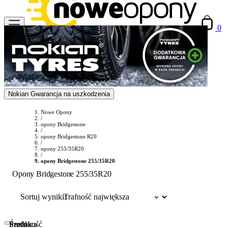
0
Nokian Gwarancja na uszkodzenia
Nowe Opony
/
opony Bridgestone
/
opony Bridgestone R20
/
opony 255/35R20
/
opony Bridgestone 255/35R20
Opony Bridgestone 255/35R20
Sortuj wyniki:
Szerokość
Profil
Średnica