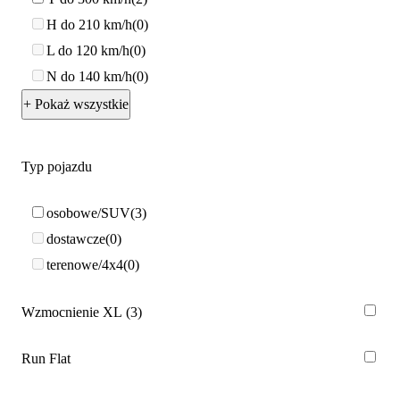
H do 210 km/h
0
L do 120 km/h
0
N do 140 km/h
0
+ Pokaż wszystkie
Typ pojazdu
osobowe/SUV
3
dostawcze
0
terenowe/4x4
0
Wzmocnienie XL
3
Run Flat