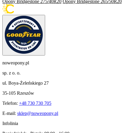
Opony Bridgestone 275/40R20
Opony Bridgestone 265/50R20
noweopony.pl
sp. z o. o.
ul. Boya-Żeleńskiego 27
35-105 Rzeszów
Telefon:
+48 730 730 705
E-mail:
sklep@noweopony.pl
Infolinia