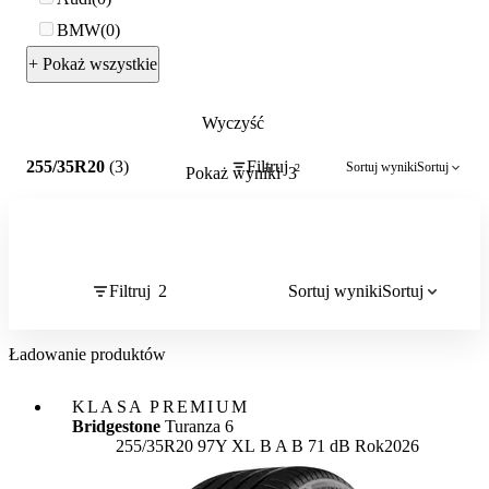
BMW
0
+ Pokaż wszystkie
Wyczyść
2
255/35R20
(3)
Filtruj
Sortuj wyniki
Sortuj
2
Pokaż wyniki
3
Filtruj
2
Sortuj wyniki
Sortuj
Ładowanie produktów
KLASA PREMIUM
Bridgestone
Turanza 6
Etykieta:
255/35R20 97Y XL
B
A
B 71 dB
Rok
2026