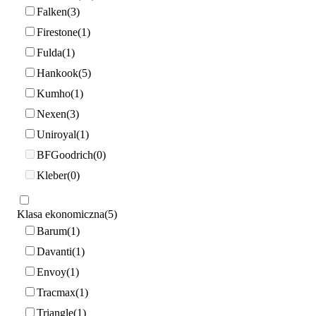
Falken
3
Firestone
1
Fulda
1
Hankook
5
Kumho
1
Nexen
3
Uniroyal
1
BFGoodrich
0
Kleber
0
Klasa ekonomiczna
5
Barum
1
Davanti
1
Envoy
1
Tracmax
1
Triangle
1