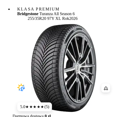
KLASA PREMIUM
Bridgestone
Turanza All Season 6
255/35R20 97Y XL
Rok
2026
Porówn
5.0
(5)
★★★★★
Darmowa dostawa
0 zł