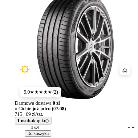
Porówn
5.0
(2)
★★★★★
Darmowa dostawa
0 zł
u Ciebie
już jutro (07.08)
715
,
09
zł/szt.
1 osoba
kupiła
Dostępność:
Do koszyka