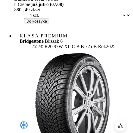
u Ciebie
już jutro (07.08)
880
,
49
zł/szt.
Dostępność:
Do koszyka
KLASA PREMIUM
Bridgestone
Blizzak 6
Etykieta:
255/35R20 97W XL
C
B
B 72 dB
Rok
2025
Porówn