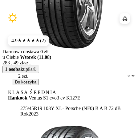
Porówn
4.9
(2)
★★★★★
Darmowa dostawa
0 zł
u Ciebie
Wtorek (11.08)
283
,
49
zł/szt.
1 osoba
kupiła
Dostępność:
Do koszyka
KLASA ŚREDNIA
Hankook
Ventus S1 evo3 ev K127E
Etykieta:
275/45R19 108Y XL
Porsche (NF0)
B
A
B 72 dB
Rok
2023