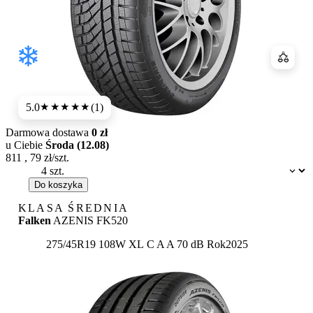
Porówn
5.0
(1)
★★★★★
Darmowa dostawa
0 zł
u Ciebie
Środa (12.08)
811
,
79
zł/szt.
Dostępność:
Do koszyka
KLASA ŚREDNIA
Falken
AZENIS FK520
Etykieta:
275/45R19 108W XL
C
A
A 70 dB
Rok
2025