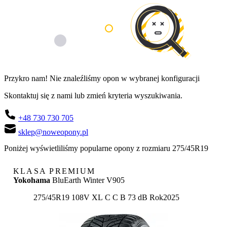
Przykro nam! Nie znaleźliśmy opon w wybranej konfiguracji
Skontaktuj się z nami lub zmień kryteria wyszukiwania.
+48 730 730 705
sklep@noweopony.pl
Poniżej wyświetliliśmy popularne opony z rozmiaru 275/45R19
KLASA PREMIUM
Yokohama
BluEarth Winter V905
Etykieta:
275/45R19 108V XL
C
C
B 73 dB
Rok
2025