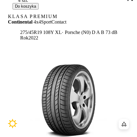
Do koszyka
KLASA PREMIUM
Continental
4x4SportContact
Etykieta:
275/45R19 108Y XL
Porsche (N0)
D
A
B 73 dB
Rok
2022
Porówn