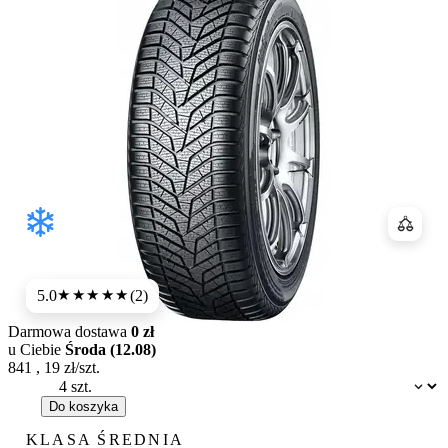
Porówn
5.0
(2)
★★★★★
Darmowa dostawa
0 zł
u Ciebie
Środa (12.08)
841
,
19
zł/szt.
Dostępność:
Do koszyka
KLASA ŚREDNIA