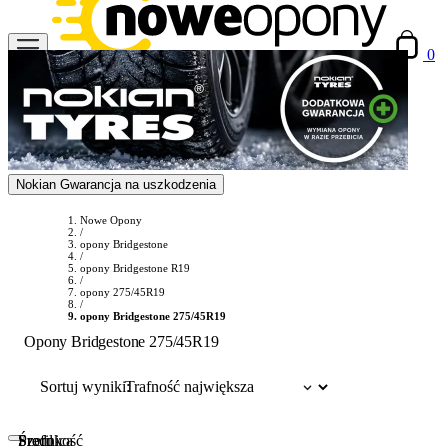
0
Nokian Gwarancja na uszkodzenia
Nowe Opony
/
opony Bridgestone
/
opony Bridgestone R19
/
opony 275/45R19
/
opony Bridgestone 275/45R19
Opony Bridgestone 275/45R19
Sortuj wyniki:
Szerokość
Profil
Średnica