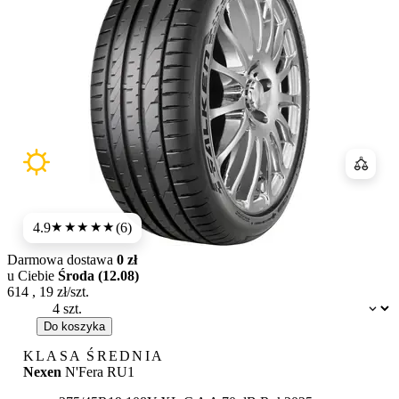
Porówn
4.9
(6)
★★★★★
Darmowa dostawa
0 zł
u Ciebie
Środa (12.08)
614
,
19
zł/szt.
Dostępność:
Do koszyka
KLASA ŚREDNIA
Nexen
N'Fera RU1