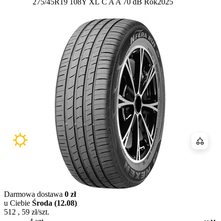
Etykieta:
275/45R19 108Y XL
C
A
A 70 dB
Rok
2025
Porówn
Darmowa dostawa
0 zł
u Ciebie
Środa (12.08)
512
,
59
zł/szt.
Dostępność: