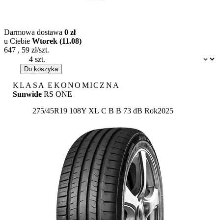
Darmowa dostawa
0 zł
u Ciebie
Wtorek (11.08)
647
,
59
zł/szt.
Dostępność:
Do koszyka
KLASA EKONOMICZNA
Sunwide
RS ONE
Etykieta:
275/45R19 108Y XL
C
B
B 73 dB
Rok
2025