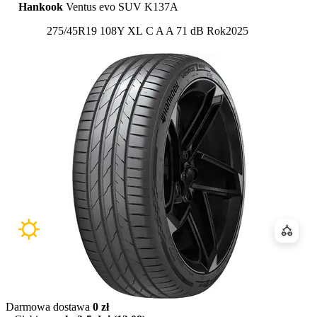
Hankook
Ventus evo SUV K137A
Etykieta:
275/45R19 108Y XL
C
A
A 71 dB
Rok
2025
Porówn
Darmowa dostawa
0 zł