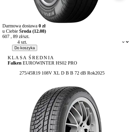
Darmowa dostawa
0 zł
u Ciebie
Środa (12.08)
607
,
89
zł/szt.
Dostępność:
Do koszyka
KLASA ŚREDNIA
Falken
EUROWINTER HS02 PRO
Etykieta:
275/45R19 108V XL
D
B
B 72 dB
Rok
2025