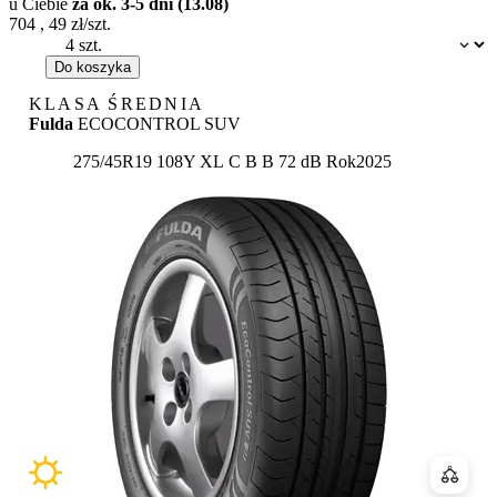
u Ciebie
za ok. 3-5 dni (13.08)
704
,
49
zł/szt.
Dostępność:
Do koszyka
KLASA ŚREDNIA
Fulda
ECOCONTROL SUV
Etykieta:
275/45R19 108Y XL
C
B
B 72 dB
Rok
2025
Porówn