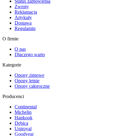
Status zamówienia
Zwroty
Reklamacja
Artykuły
Dostawa
Regulamin
O firmie
O nas
Dlaczego warto
Kategorie
Opony zimowe
Opony letnie
Opony całoroczne
Producenci
Continental
Michelin
Hankook
Dębica
Uniroyal
Goodyear