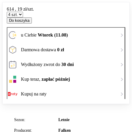
614
,
19
zł/szt.
Do koszyka
u Ciebie
Wtorek (11.08)
Darmowa dostawa
0 zł
Wydłużony zwrot do
30 dni
Kup teraz,
zapłać później
Kupuj na raty
Sezon:
Letnie
Producent:
Falken