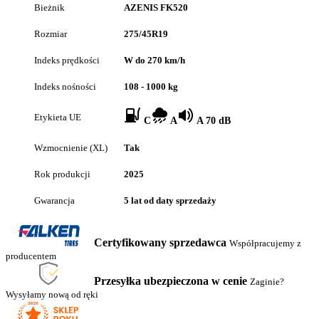
Bieżnik
AZENIS FK520
Rozmiar
275/45R19
Indeks prędkości
W do 270 km/h
Indeks nośności
108 - 1000 kg
Etykieta UE
C
A
A 70 dB
Wzmocnienie (XL)
Tak
Rok produkcji
2025
Gwarancja
5 lat od daty sprzedaży
Certyfikowany sprzedawca
Współpracujemy z
producentem
Przesyłka ubezpieczona w cenie
Zaginie?
Wysyłamy nową od ręki