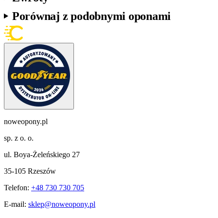
Porównaj z podobnymi oponami
noweopony.pl
sp. z o. o.
ul. Boya-Żeleńskiego 27
35-105 Rzeszów
Telefon:
+48 730 730 705
E-mail:
sklep@noweopony.pl