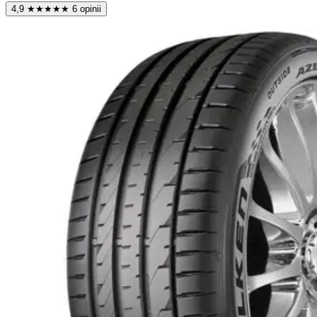
4,9
★
★
★
★
★
6 opinii