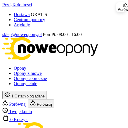
Przejdź do treści
Porów
Dostawa
GRATIS
Centrum pomocy
Artykuły
sklep@noweopony.pl
Pon-Pt: 08:00 - 16:00
Opony
Opony zimowe
Opony całoroczne
Opony letnie
1
Ostatnio oglądane
Porównaj
Porównaj
Twoje konto
0
Koszyk