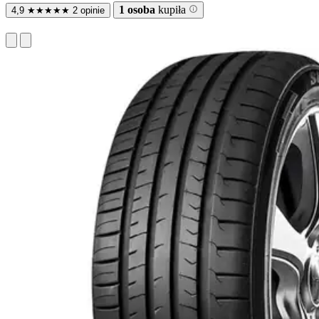
1 osoba
kupiła
4,9
★
★
★
★
★
2 opinie