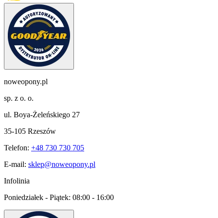
noweopony.pl
sp. z o. o.
ul. Boya-Żeleńskiego 27
35-105 Rzeszów
Telefon:
+48 730 730 705
E-mail:
sklep@noweopony.pl
Infolinia
Poniedziałek - Piątek:
08:00 - 16:00