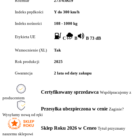
Rozmiar
275/45R19
Indeks prędkości
Y do 300 km/h
Indeks nośności
108 - 1000 kg
Etykieta UE
C
B
B 73 dB
Wzmocnienie (XL)
Tak
Rok produkcji
2025
Gwarancja
2 lata od daty zakupu
Certyfikowany sprzedawca
Współpracujemy z
producentem
Przesyłka ubezpieczona w cenie
Zaginie?
Wysyłamy nową od ręki
Sklep Roku 2026 w Ceneo
Tytuł przyznany
naszemu sklepowi