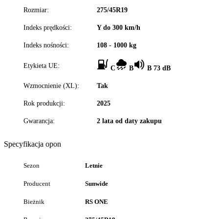
Rozmiar:
275/45R19
Indeks prędkości:
Y do 300 km/h
Indeks nośności:
108 - 1000 kg
Etykieta UE:
C
B
B 73 dB
Wzmocnienie (XL):
Tak
Rok produkcji:
2025
Gwarancja:
2 lata od daty zakupu
Specyfikacja opon
Sezon
Letnie
Producent
Sunwide
Bieżnik
RS ONE