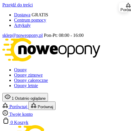
Przejdź do treści
Porów
Dostawa
GRATIS
Centrum pomocy
Artykuły
sklep@noweopony.pl
Pon-Pt: 08:00 - 16:00
Opony
Opony zimowe
Opony całoroczne
Opony letnie
1
Ostatnio oglądane
Porównaj
Porównaj
Twoje konto
0
Koszyk