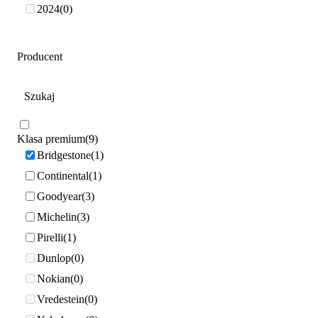
2024
0
Producent
Klasa premium
9
Bridgestone
1
Continental
1
Goodyear
3
Michelin
3
Pirelli
1
Dunlop
0
Nokian
0
Vredestein
0