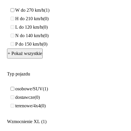
W do 270 km/h
1
H do 210 km/h
0
L do 120 km/h
0
N do 140 km/h
0
P do 150 km/h
0
+ Pokaż wszystkie
Typ pojazdu
osobowe/SUV
1
dostawcze
0
terenowe/4x4
0
Wzmocnienie XL
1