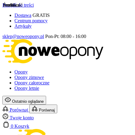
Przejdź do treści
Szerokość
Profil
Średnica
Dostawa
GRATIS
Centrum pomocy
Artykuły
sklep@noweopony.pl
Pon-Pt: 08:00 - 16:00
Opony
Opony zimowe
Opony całoroczne
Opony letnie
Ostatnio oglądane
Porównaj
Porównaj
Twoje konto
0
Koszyk