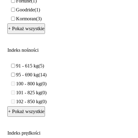
Fortune
1
Goodride
1
Kormoran
3
+ Pokaż wszystkie
Indeks nośności
91 - 615 kg
5
95 - 690 kg
14
100 - 800 kg
0
101 - 825 kg
0
102 - 850 kg
0
+ Pokaż wszystkie
Indeks prędkości