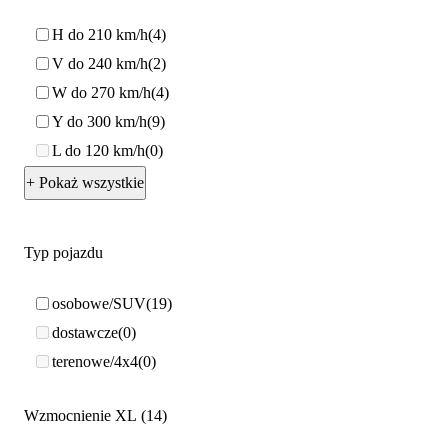
H do 210 km/h
4
V do 240 km/h
2
W do 270 km/h
4
Y do 300 km/h
9
L do 120 km/h
0
+ Pokaż wszystkie
Typ pojazdu
osobowe/SUV
19
dostawcze
0
terenowe/4x4
0
Wzmocnienie XL
14