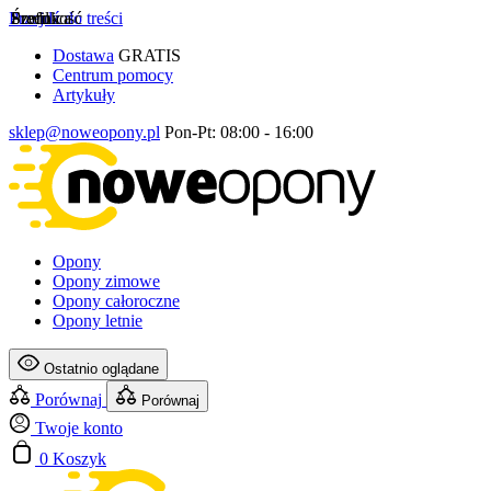
Przejdź do treści
Szerokość
Profil
Średnica
Dostawa
GRATIS
Centrum pomocy
Artykuły
sklep@noweopony.pl
Pon-Pt: 08:00 - 16:00
Opony
Opony zimowe
Opony całoroczne
Opony letnie
Ostatnio oglądane
Porównaj
Porównaj
Twoje konto
0
Koszyk