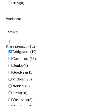
2024
0
Producent
Klasa premium
132
Bridgestone
19
Continental
33
Dunlop
4
Goodyear
15
Michelin
20
Nokian
10
Pirelli
18
Vredestein
8