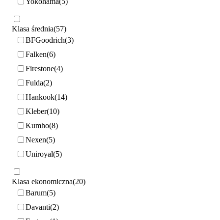
Yokohama
5
Klasa średnia
57
BFGoodrich
3
Falken
6
Firestone
4
Fulda
2
Hankook
14
Kleber
10
Kumho
8
Nexen
5
Uniroyal
5
Klasa ekonomiczna
20
Barum
5
Davanti
2