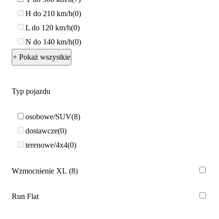
H do 210 km/h
0
L do 120 km/h
0
N do 140 km/h
0
+ Pokaż wszystkie
Typ pojazdu
osobowe/SUV
8
dostawcze
0
terenowe/4x4
0
Wzmocnienie XL
8
Run Flat