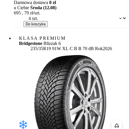
Darmowa dostawa
0 zł
u Ciebie
Środa (12.08)
695
,
79
zł/szt.
Dostępność:
Do koszyka
KLASA PREMIUM
Bridgestone
Blizzak 6
Etykieta:
235/35R19 91W XL
C
B
B 70 dB
Rok
2026
Porówn