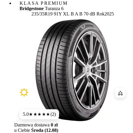
KLASA PREMIUM
Bridgestone
Turanza 6
Etykieta:
235/35R19 91Y XL
B
A
B 70 dB
Rok
2025
Porówn
5.0
(2)
★★★★★
Darmowa dostawa
0 zł
u Ciebie
Środa (12.08)