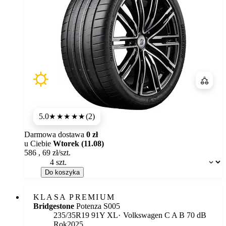
Porówn
5.0
(2)
★★★★★
Darmowa dostawa
0 zł
u Ciebie
Wtorek (11.08)
586
,
69
zł/szt.
Dostępność:
Do koszyka
KLASA PREMIUM
Bridgestone
Potenza S005
Etykieta:
235/35R19 91Y XL
Volkswagen
C
A
B 70 dB
Rok
2025