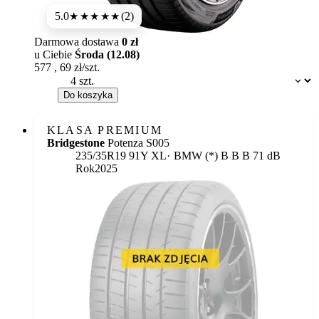
5.0
(2)
★★★★★
Darmowa dostawa
0 zł
u Ciebie
Środa (12.08)
577
,
69
zł/szt.
Dostępność:
Do koszyka
KLASA PREMIUM
Bridgestone
Potenza S005
Etykieta:
235/35R19 91Y XL
BMW (*)
B
B
B 71 dB
Rok
2025