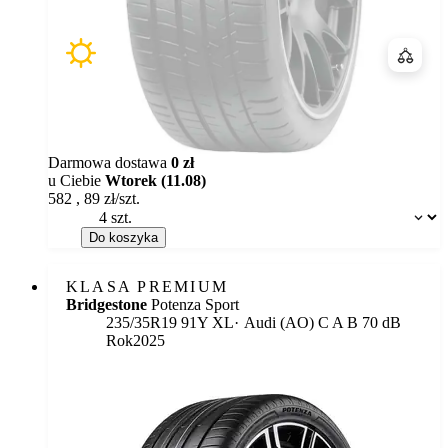
Porówn
Darmowa dostawa
0 zł
u Ciebie
Wtorek (11.08)
582
,
89
zł/szt.
Dostępność:
Do koszyka
KLASA PREMIUM
Bridgestone
Potenza Sport
Etykieta:
235/35R19 91Y XL
Audi (AO)
C
A
B 70 dB
Rok
2025