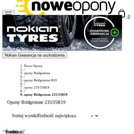
0
Nokian Gwarancja na uszkodzenia
Nowe Opony
/
opony Bridgestone
/
opony Bridgestone R19
/
opony 235/35R19
/
opony Bridgestone 235/35R19
Opony Bridgestone 235/35R19
Sortuj wyniki:
Szerokość
Profil
Średnica