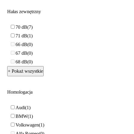
Hałas zewnętrzny
70 dB
7
71 dB
1
66 dB
0
67 dB
0
68 dB
0
+ Pokaż wszystkie
Homologacja
Audi
1
BMW
1
Volkswagen
1
Alfa Romeo
0