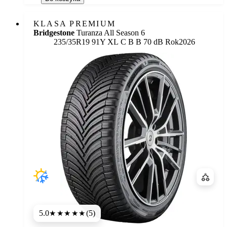
KLASA PREMIUM
Bridgestone
Turanza All Season 6
Etykieta:
235/35R19 91Y XL
C
B
B 70 dB
Rok
2026
Porówn
5.0
(5)
★★★★★