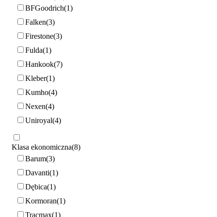
BFGoodrich
1
Falken
3
Firestone
3
Fulda
1
Hankook
7
Kleber
1
Kumho
4
Nexen
4
Uniroyal
4
Klasa ekonomiczna
8
Barum
3
Davanti
1
Dębica
1
Kormoran
1
Tracmax
1