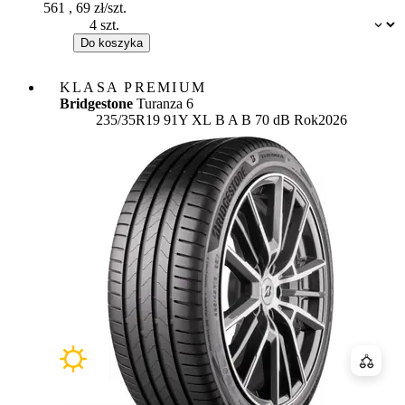
561
,
69
zł/szt.
Dostępność:
Do koszyka
KLASA PREMIUM
Bridgestone
Turanza 6
Etykieta:
235/35R19 91Y XL
B
A
B 70 dB
Rok
2026
Porówn