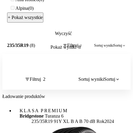
Alpina
0
+ Pokaż wszystkie
Wyczyść
2
235/35R19
(8)
Filtruj
Sortuj wyniki
Sortuj
2
Pokaż wyniki
8
Filtruj
2
Sortuj wyniki
Sortuj
Ładowanie produktów
KLASA PREMIUM
Bridgestone
Turanza 6
Etykieta:
235/35R19 91Y XL
B
A
B 70 dB
Rok
2024