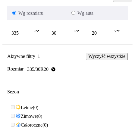
Wg rozmiaru
Wg auta
Aktywne filtry
1
Wyczyść wszystkie
Rozmiar
335/30R20
Sezon
Letnie
0
Zimowe
0
Całoroczne
0