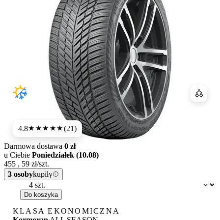
Porówn
4.8
(21)
★★★★★
Darmowa dostawa
0 zł
u Ciebie
Poniedziałek (10.08)
455
,
59
zł/szt.
3 osoby
kupiły
Dostępność:
Do koszyka
KLASA EKONOMICZNA
Kormoran
ALL SEASON