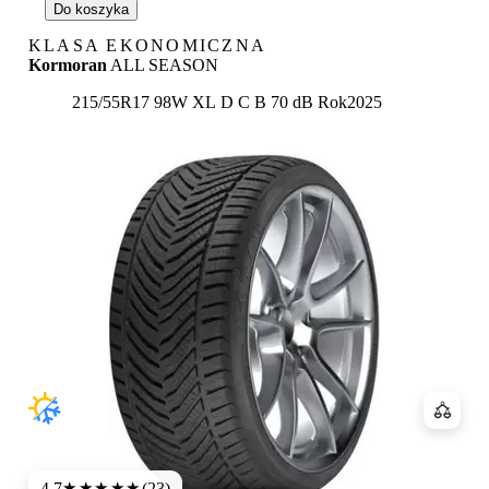
Do koszyka
KLASA EKONOMICZNA
Kormoran
ALL SEASON
Etykieta:
215/55R17 98W XL
D
C
B 70 dB
Rok
2025
Porówn
4.7
(23)
★★★★★