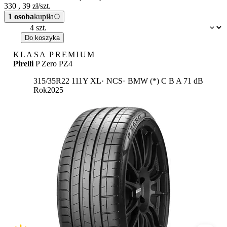
330
,
39
zł/szt.
1 osoba
kupiła
Dostępność:
Do koszyka
KLASA PREMIUM
Pirelli
P Zero PZ4
Etykieta:
315/35R22 111Y XL
NCS
BMW (*)
C
B
A 71 dB
Rok
2025