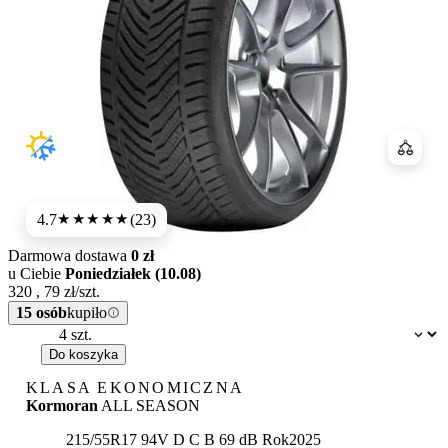
Porówn
4.7
(23)
★★★★★
Darmowa dostawa
0 zł
u Ciebie
Poniedziałek (10.08)
320
,
79
zł/szt.
15 osób
kupiło
Dostępność:
Do koszyka
KLASA EKONOMICZNA
Kormoran
ALL SEASON
Etykieta:
215/55R17 94V
D
C
B 69 dB
Rok
2025