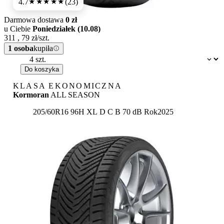
4.7
(23)
★★★★★
Darmowa dostawa
0 zł
u Ciebie
Poniedziałek (10.08)
311
,
79
zł/szt.
1 osoba
kupiła
Dostępność:
Do koszyka
KLASA EKONOMICZNA
Kormoran
ALL SEASON
Etykieta:
205/60R16 96H XL
D
C
B 70 dB
Rok
2025