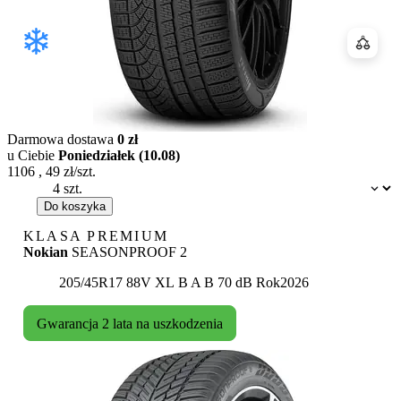
Porówn
Darmowa dostawa
0 zł
u Ciebie
Poniedziałek (10.08)
1106
,
49
zł/szt.
Dostępność:
Do koszyka
KLASA PREMIUM
Nokian
SEASONPROOF 2
Etykieta:
205/45R17 88V XL
B
A
B 70 dB
Rok
2026
Gwarancja 2 lata na uszkodzenia