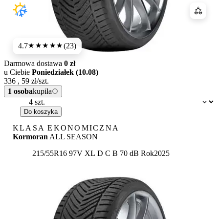
Porówn
4.7
(23)
★★★★★
Darmowa dostawa
0 zł
u Ciebie
Poniedziałek (10.08)
336
,
59
zł/szt.
1 osoba
kupiła
Dostępność:
Do koszyka
KLASA EKONOMICZNA
Kormoran
ALL SEASON
Etykieta:
215/55R16 97V XL
D
C
B 70 dB
Rok
2025