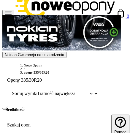
0
Nokian Gwarancja na uszkodzenia
Nowe Opony
/
opony 335/30R20
Opony 335/30R20
Sortuj wyniki:
Szerokość
Profil
Średnica
Szukaj opon
Pomoc