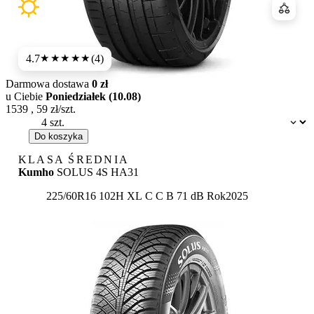
Porówn
4.7
(4)
★★★★★
Darmowa dostawa
0 zł
u Ciebie
Poniedziałek (10.08)
1539
,
59
zł/szt.
Dostępność:
Do koszyka
KLASA ŚREDNIA
Kumho
SOLUS 4S HA31
Etykieta:
225/60R16 102H XL
C
C
B 71 dB
Rok
2025