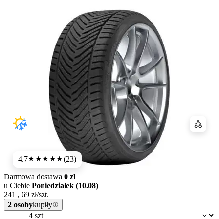
Porówn
4.7
(23)
★★★★★
Darmowa dostawa
0 zł
u Ciebie
Poniedziałek (10.08)
241
,
69
zł/szt.
2 osoby
kupiły
Dostępność: