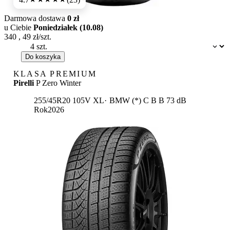
Darmowa dostawa
0 zł
u Ciebie
Poniedziałek (10.08)
340
,
49
zł/szt.
Dostępność:
Do koszyka
KLASA PREMIUM
Pirelli
P Zero Winter
Etykieta:
255/45R20 105V XL
BMW (*)
C
B
B 73 dB
Rok
2026