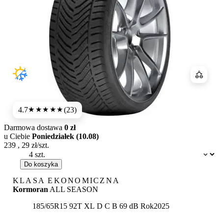
Porówn
4.7
(23)
★★★★★
Darmowa dostawa
0 zł
u Ciebie
Poniedziałek (10.08)
239
,
29
zł/szt.
Dostępność:
Do koszyka
KLASA EKONOMICZNA
Kormoran
ALL SEASON
Etykieta:
185/65R15 92T XL
D
C
B 69 dB
Rok
2025