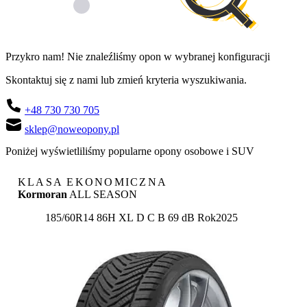
Przykro nam! Nie znaleźliśmy opon w wybranej konfiguracji
Skontaktuj się z nami lub zmień kryteria wyszukiwania.
+48 730 730 705
sklep@noweopony.pl
Poniżej wyświetliliśmy popularne opony osobowe i SUV
KLASA EKONOMICZNA
Kormoran
ALL SEASON
Etykieta:
185/60R14 86H XL
D
C
B 69 dB
Rok
2025