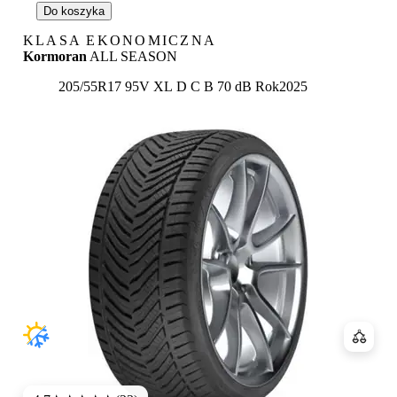
Do koszyka
KLASA EKONOMICZNA
Kormoran
ALL SEASON
Etykieta:
205/55R17 95V XL
D
C
B 70 dB
Rok
2025
Porówn