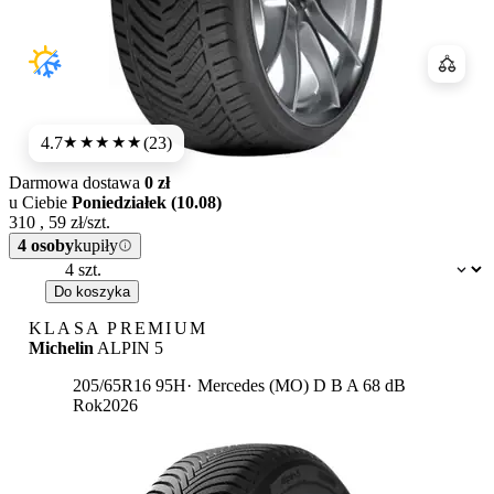
Porówn
4.7
(23)
★★★★★
Darmowa dostawa
0 zł
u Ciebie
Poniedziałek (10.08)
310
,
59
zł/szt.
4 osoby
kupiły
Dostępność:
Do koszyka
KLASA PREMIUM
Michelin
ALPIN 5
Etykieta:
205/65R16 95H
Mercedes (MO)
D
B
A 68 dB
Rok
2026