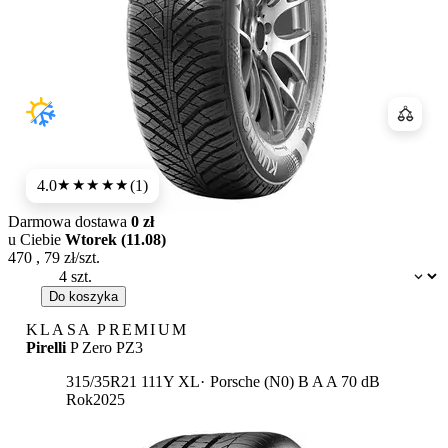
Porówn
4.0
(1)
★★★★
★
Darmowa dostawa
0 zł
u Ciebie
Wtorek (11.08)
470
,
79
zł/szt.
Dostępność:
Do koszyka
KLASA PREMIUM
Pirelli
P Zero PZ3
Etykieta:
315/35R21 111Y XL
Porsche (N0)
B
A
A 70 dB
Rok
2025