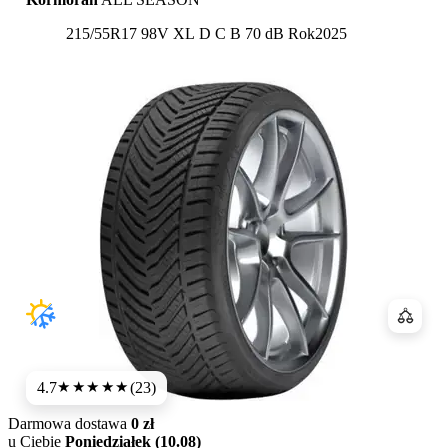
Etykieta:
215/55R17 98V XL
D
C
B 70 dB
Rok
2025
Porówn
4.7
(23)
★★★★★
Darmowa dostawa
0 zł
u Ciebie
Poniedziałek (10.08)