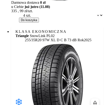
Darmowa dostawa
0 zł
u Ciebie
już jutro (11.08)
335
,
99
zł/szt.
Dostępność:
Do koszyka
KLASA EKONOMICZNA
Triangle
SnowLink PL02
Etykieta:
255/35R20 97W XL
D
C
B 73 dB
Rok
2025
Porówn