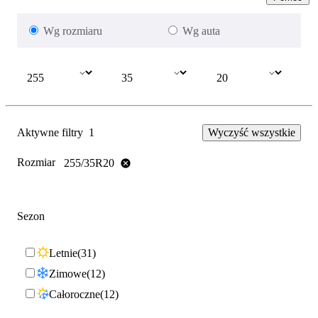
Wg rozmiaru
Wg auta
Aktywne filtry
1
Wyczyść wszystkie
Rozmiar
255/35R20
Sezon
Letnie
31
Zimowe
12
Całoroczne
12