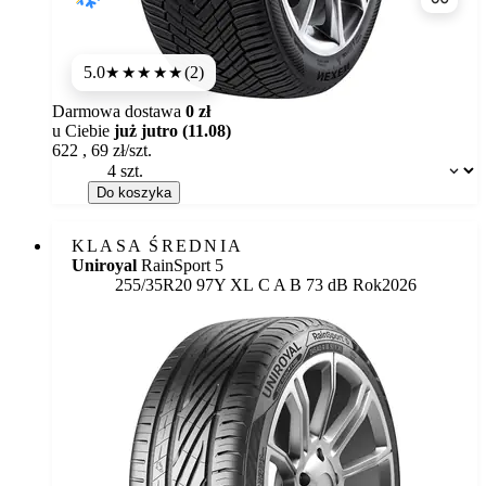
Porówn
5.0
(2)
★★★★★
Darmowa dostawa
0 zł
u Ciebie
już jutro (11.08)
622
,
69
zł/szt.
Dostępność:
Do koszyka
KLASA ŚREDNIA
Uniroyal
RainSport 5
Etykieta:
255/35R20 97Y XL
C
A
B 73 dB
Rok
2026