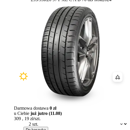
Porówn
Darmowa dostawa
0 zł
u Ciebie
już jutro (11.08)
309
,
19
zł/szt.
Dostępność:
Do koszyka