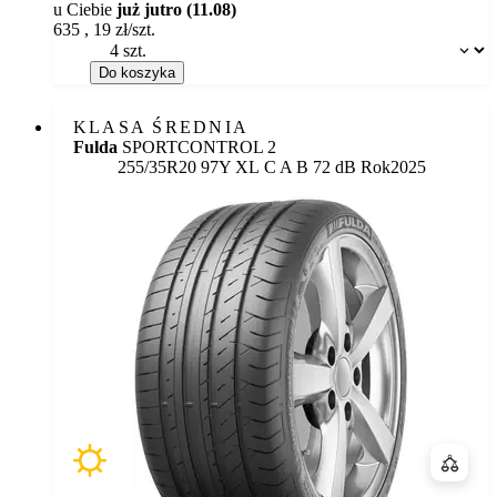
u Ciebie
już jutro (11.08)
635
,
19
zł/szt.
Dostępność:
Do koszyka
KLASA ŚREDNIA
Fulda
SPORTCONTROL 2
Etykieta:
255/35R20 97Y XL
C
A
B 72 dB
Rok
2025
Porówn