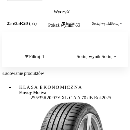
Wyczyść
1
255/35R20
(55)
Filtruj
Sortuj wyniki
Sortuj
1
Pokaż wyniki
55
Filtruj
1
Sortuj wyniki
Sortuj
Ładowanie produktów
KLASA EKONOMICZNA
Envoy
Motiva
Etykieta:
255/35R20 97Y XL
C
A
A 70 dB
Rok
2025