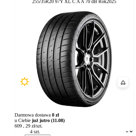
Etykieta:
255/35R20 97Y XL
C
A
A 70 dB
Rok
2025
Porówn
Darmowa dostawa
0 zł
u Ciebie
już jutro (11.08)
609
,
29
zł/szt.
Dostępność: