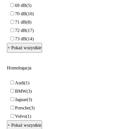
69 dB
5
70 dB
10
71 dB
8
72 dB
17
73 dB
14
+ Pokaż wszystkie
Homologacja
Audi
1
BMW
3
Jaguar
3
Porsche
3
Volvo
1
+ Pokaż wszystkie