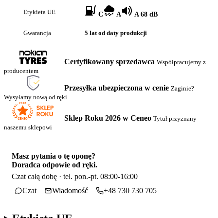
Etykieta UE
C
A
A 68 dB
Gwarancja
5 lat od daty produkcji
Certyfikowany sprzedawca
Współpracujemy z
producentem
Przesyłka ubezpieczona w cenie
Zaginie?
Wysyłamy nową od ręki
Sklep Roku 2026 w Ceneo
Tytuł przyznany
naszemu sklepowi
Masz pytania o tę oponę?
Doradca odpowie od ręki.
Czat całą dobę · tel. pon.-pt. 08:00-16:00
Czat
Wiadomość
+48 730 730 705