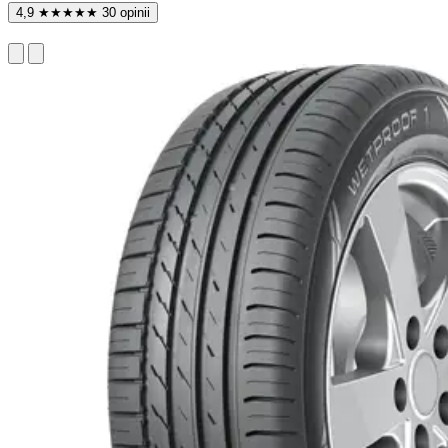
4,9
★
★
★
★
★
30 opinii