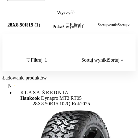
Wyczyść
1
28X8.50R15
(1)
Filtruj
Sortuj wyniki
Sortuj
1
Pokaż wyniki
1
Filtruj
1
Sortuj wyniki
Sortuj
Ładowanie produktów
NAJWYŻSZA JAKOŚĆ
KLASA ŚREDNIA
Hankook
Dynapro MT2 RT05
28X8.50R15 102Q
Rok
2025