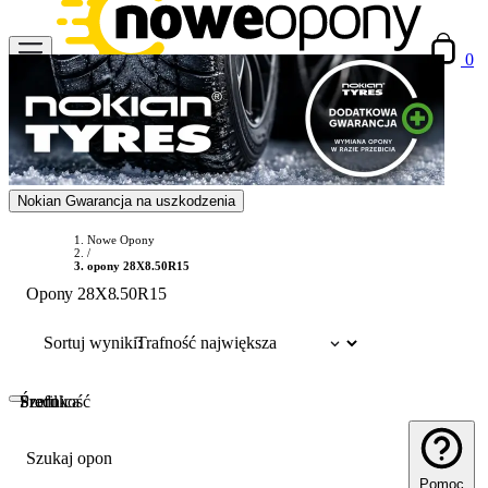
0
Nokian Gwarancja na uszkodzenia
Nowe Opony
/
opony 28X8.50R15
Opony 28X8.50R15
Sortuj wyniki:
Szerokość
Profil
Średnica
Szukaj opon
Pomoc