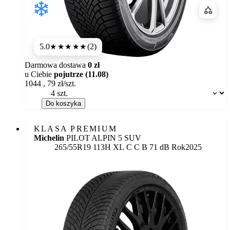
Porówn
5.0
(2)
★★★★★
Darmowa dostawa
0 zł
u Ciebie
pojutrze (11.08)
1044
,
79
zł/szt.
Dostępność:
Do koszyka
KLASA PREMIUM
Michelin
PILOT ALPIN 5 SUV
Etykieta:
265/55R19 113H XL
C
C
B 71 dB
Rok
2025