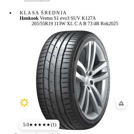
KLASA ŚREDNIA
Hankook
Ventus S1 evo3 SUV K127A
Etykieta:
265/55R19 113W XL
C
A
B 73 dB
Rok
2025
Porówn
5.0
(1)
★★★★★