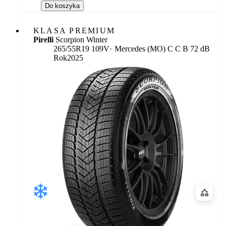
Do koszyka
KLASA PREMIUM
Pirelli
Scorpion Winter
Etykieta:
265/55R19 109V
Mercedes (MO)
C
C
B 72 dB
Rok
2025
Porówn