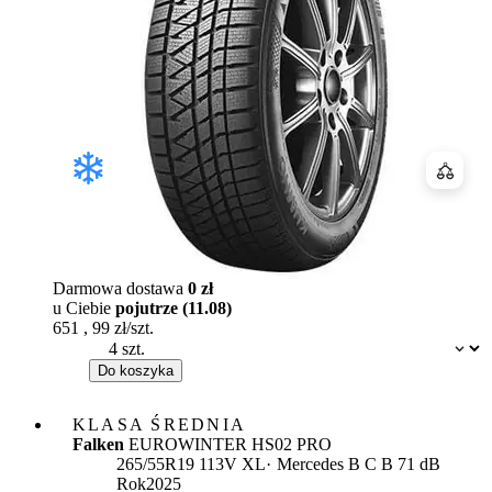
Porówn
Darmowa dostawa
0 zł
u Ciebie
pojutrze (11.08)
651
,
99
zł/szt.
Dostępność:
Do koszyka
KLASA ŚREDNIA
Falken
EUROWINTER HS02 PRO
Etykieta:
265/55R19 113V XL
Mercedes
B
C
B 71 dB
Rok
2025