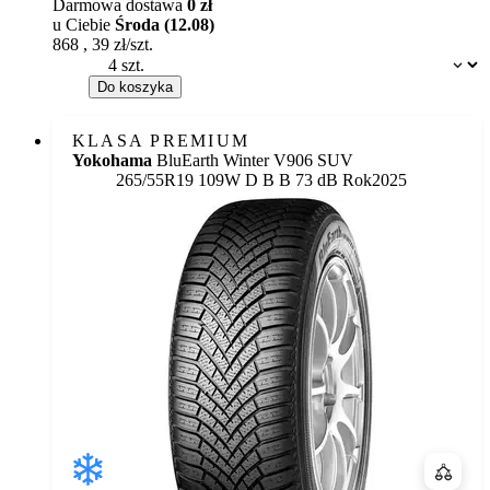
Darmowa dostawa
0 zł
u Ciebie
Środa (12.08)
868
,
39
zł/szt.
Dostępność:
Do koszyka
KLASA PREMIUM
Yokohama
BluEarth Winter V906 SUV
Etykieta:
265/55R19 109W
D
B
B 73 dB
Rok
2025
Porówn