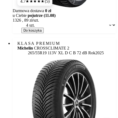
4.7
(5)
★★★★★
Darmowa dostawa
0 zł
u Ciebie
pojutrze (11.08)
1326
,
89
zł/szt.
Dostępność:
Do koszyka
KLASA PREMIUM
Michelin
CROSSCLIMATE 2
Etykieta:
265/55R19 113V XL
D
C
B 72 dB
Rok
2025