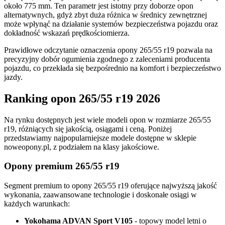
około 775 mm. Ten parametr jest istotny przy doborze opon
alternatywnych, gdyż zbyt duża różnica w średnicy zewnętrznej
może wpłynąć na działanie systemów bezpieczeństwa pojazdu oraz
dokładność wskazań prędkościomierza.
Prawidłowe odczytanie oznaczenia opony 265/55 r19 pozwala na
precyzyjny dobór ogumienia zgodnego z zaleceniami producenta
pojazdu, co przekłada się bezpośrednio na komfort i bezpieczeństwo
jazdy.
Ranking opon 265/55 r19 2026
Na rynku dostępnych jest wiele modeli opon w rozmiarze 265/55
r19, różniących się jakością, osiągami i ceną. Poniżej
przedstawiamy najpopularniejsze modele dostępne w sklepie
noweopony.pl, z podziałem na klasy jakościowe.
Opony premium 265/55 r19
Segment premium to opony 265/55 r19 oferujące najwyższą jakość
wykonania, zaawansowane technologie i doskonałe osiągi w
każdych warunkach:
Yokohama ADVAN Sport V105
- topowy model letni o