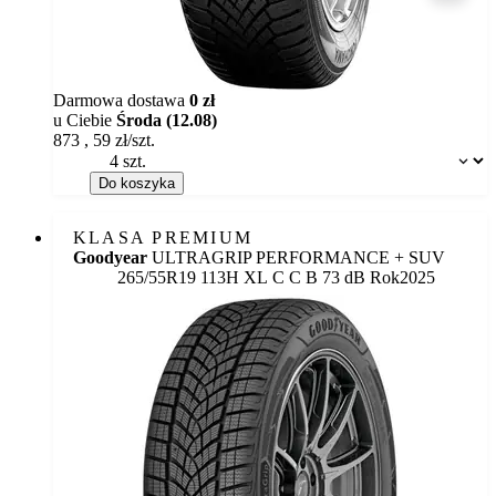
Darmowa dostawa
0 zł
u Ciebie
Środa (12.08)
873
,
59
zł/szt.
Dostępność:
Do koszyka
KLASA PREMIUM
Goodyear
ULTRAGRIP PERFORMANCE + SUV
Etykieta:
265/55R19 113H XL
C
C
B 73 dB
Rok
2025