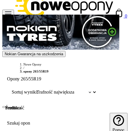
0
Nokian Gwarancja na uszkodzenia
Nowe Opony
/
opony 265/55R19
Opony 265/55R19
Sortuj wyniki:
Szerokość
Profil
Średnica
Szukaj opon
Pomoc