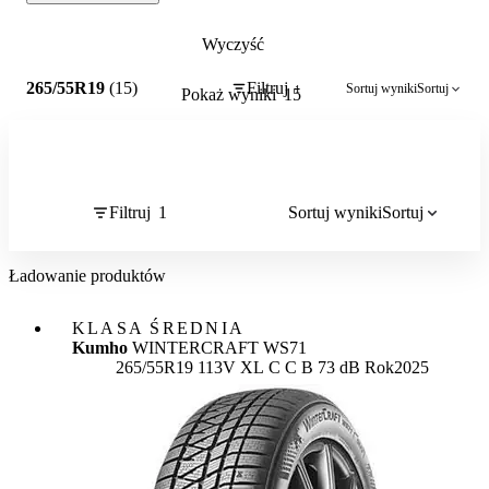
Wyczyść
1
265/55R19
(15)
Filtruj
Sortuj wyniki
Sortuj
1
Pokaż wyniki
15
Filtruj
1
Sortuj wyniki
Sortuj
Ładowanie produktów
KLASA ŚREDNIA
Kumho
WINTERCRAFT WS71
Etykieta:
265/55R19 113V XL
C
C
B 73 dB
Rok
2025