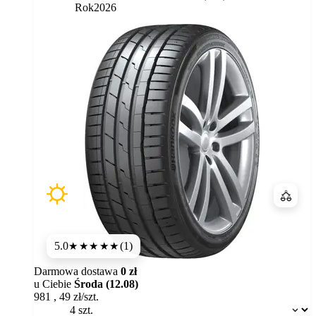
Rok
2026
Porówn
5.0
(1)
★★★★★
Darmowa dostawa
0 zł
u Ciebie
Środa (12.08)
981
,
49
zł/szt.
Dostępność: