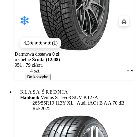
Porówn
4.3
(1)
★★★★
★
Darmowa dostawa
0 zł
u Ciebie
Środa (12.08)
951
,
79
zł/szt.
Dostępność:
Do koszyka
KLASA ŚREDNIA
Hankook
Ventus S1 evo3 SUV K127A
Etykieta:
265/55R19 113Y XL
Audi (AO)
B
A
A 70 dB
Rok
2025