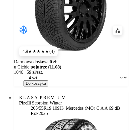
Porówn
4.9
(4)
★★★★★
Darmowa dostawa
0 zł
u Ciebie
pojutrze (11.08)
1046
,
59
zł/szt.
Dostępność:
Do koszyka
KLASA PREMIUM
Pirelli
Scorpion Winter
Etykieta:
265/55R19 109H
Mercedes (MO)
C
A
A 69 dB
Rok
2025