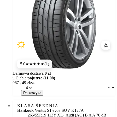
Porówn
5.0
(1)
★★★★★
Darmowa dostawa
0 zł
u Ciebie
pojutrze (11.08)
967
,
49
zł/szt.
Dostępność:
Do koszyka
KLASA ŚREDNIA
Hankook
Ventus S1 evo3 SUV K127A
Etykieta:
265/55R19 113Y XL
Audi (AO)
B
A
A 70 dB