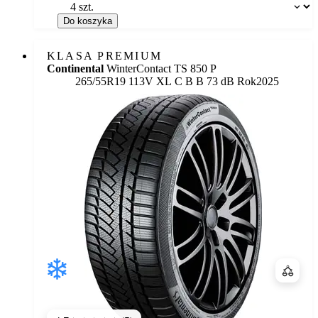
Dostępność:
Do koszyka
KLASA PREMIUM
Continental
WinterContact TS 850 P
Etykieta:
265/55R19 113V XL
C
B
B 73 dB
Rok
2025
Porówn