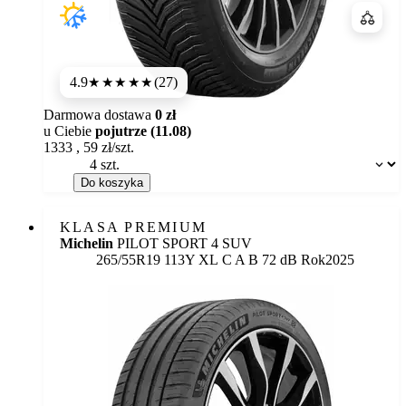
Porówn
4.9
(27)
★★★★★
Darmowa dostawa
0 zł
u Ciebie
pojutrze (11.08)
1333
,
59
zł/szt.
Dostępność:
Do koszyka
KLASA PREMIUM
Michelin
PILOT SPORT 4 SUV
Etykieta:
265/55R19 113Y XL
C
A
B 72 dB
Rok
2025