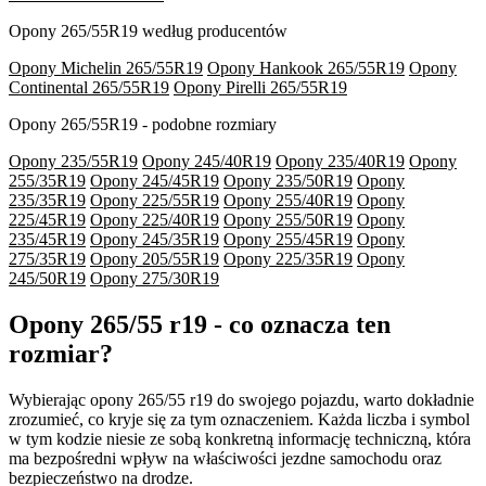
Opony 265/55R19 według producentów
Opony Michelin 265/55R19
Opony Hankook 265/55R19
Opony
Continental 265/55R19
Opony Pirelli 265/55R19
Opony 265/55R19 - podobne rozmiary
Opony 235/55R19
Opony 245/40R19
Opony 235/40R19
Opony
255/35R19
Opony 245/45R19
Opony 235/50R19
Opony
235/35R19
Opony 225/55R19
Opony 255/40R19
Opony
225/45R19
Opony 225/40R19
Opony 255/50R19
Opony
235/45R19
Opony 245/35R19
Opony 255/45R19
Opony
275/35R19
Opony 205/55R19
Opony 225/35R19
Opony
245/50R19
Opony 275/30R19
Opony 265/55 r19 - co oznacza ten
rozmiar?
Wybierając opony 265/55 r19 do swojego pojazdu, warto dokładnie
zrozumieć, co kryje się za tym oznaczeniem. Każda liczba i symbol
w tym kodzie niesie ze sobą konkretną informację techniczną, która
ma bezpośredni wpływ na właściwości jezdne samochodu oraz
bezpieczeństwo na drodze.