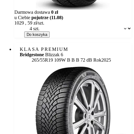
Darmowa dostawa
0 zł
u Ciebie
pojutrze (11.08)
1029
,
59
zł/szt.
Dostępność:
Do koszyka
KLASA PREMIUM
Bridgestone
Blizzak 6
Etykieta:
265/55R19 109W
B
B
B 72 dB
Rok
2025