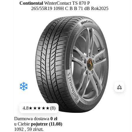
Continental
WinterContact TS 870 P
Etykieta:
265/55R19 109H
C
B
B 71 dB
Rok
2025
Porówn
4.8
(8)
★★★★★
Darmowa dostawa
0 zł
u Ciebie
pojutrze (11.08)
1092
,
59
zł/szt.