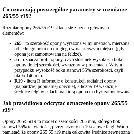
Co oznaczają poszczególne parametry w rozmiarze
265/55 r19?
Rozmiar opony 265/55 r19 składa się z trzech głównych
elementów:
265
- to szerokość opony wyrażona w milimetrach, mierzona
od jednego boku do drugiego w najszerszym miejscu (gdy
opona jest zamontowana na feldze).
55
- oznacza profil opony, czyli stosunek wysokości boku
opony do jej szerokości, wyrażony w procentach. W tym
przypadku wysokość boku stanowi 55% szerokości, czyli
około 146 mm.
R19
- litera R informuje o konstrukcji radialnej opony
(najbardziej popularnej obecnie), a liczba 19 wskazuje
średnicę felgi w calach, na którą opona ma być zamontowana.
Jak prawidłowo odczytać oznaczenie opony 265/55
r19?
Opony 265/55r19 to model o szerokości 265 mm, którego bok
stanowi 55% tej wartości, przeznaczony na 19-calowe felgi. Warto
pamiętać, że opony 265 55 r19 mają całkowitą średnicę zewnętrzną