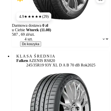
Porówn
4.9
(29)
★★★★★
Darmowa dostawa
0 zł
u Ciebie
Wtorek (11.08)
587
,
69
zł/szt.
Dostępność:
Do koszyka
KLASA ŚREDNIA
Falken
AZENIS RS820
Etykieta:
245/35R19 93Y XL
D
A
B 70 dB
Rok
2025