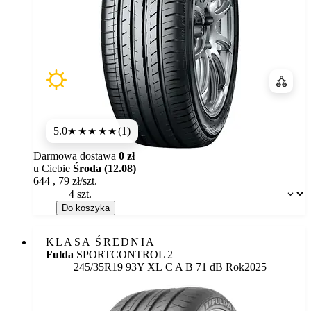
Porówn
5.0
(1)
★★★★★
Darmowa dostawa
0 zł
u Ciebie
Środa (12.08)
644
,
79
zł/szt.
Dostępność:
Do koszyka
KLASA ŚREDNIA
Fulda
SPORTCONTROL 2
Etykieta:
245/35R19 93Y XL
C
A
B 71 dB
Rok
2025