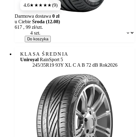
4.6
(9)
★★★★★
Darmowa dostawa
0 zł
u Ciebie
Środa (12.08)
617
,
99
zł/szt.
Dostępność:
Do koszyka
KLASA ŚREDNIA
Uniroyal
RainSport 5
Etykieta:
245/35R19 93Y XL
C
A
B 72 dB
Rok
2026