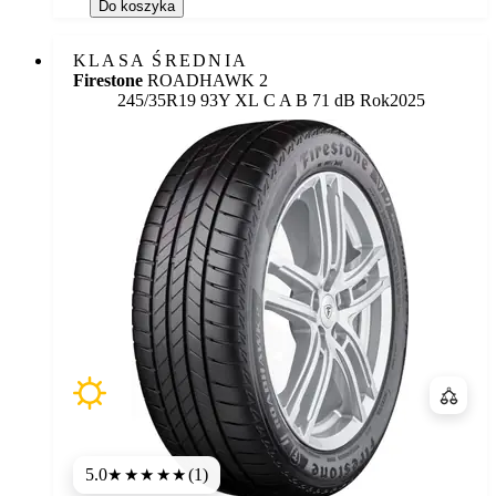
Do koszyka
KLASA ŚREDNIA
Firestone
ROADHAWK 2
Etykieta:
245/35R19 93Y XL
C
A
B 71 dB
Rok
2025
Porówn
5.0
(1)
★★★★★