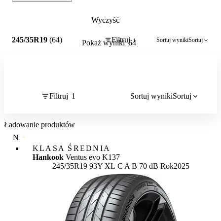
Wyczyść
1
245/35R19
(64)
Filtruj
Sortuj wyniki
Sortuj
1
Pokaż wyniki
64
Filtruj
1
Sortuj wyniki
Sortuj
Ładowanie produktów
NAJWYŻSZA JAKOŚĆ
KLASA ŚREDNIA
Hankook
Ventus evo K137
Etykieta:
245/35R19 93Y XL
C
A
B 70 dB
Rok
2025