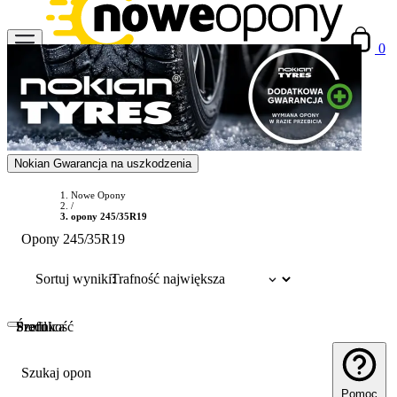
0
Nokian Gwarancja na uszkodzenia
Nowe Opony
/
opony 245/35R19
Opony 245/35R19
Sortuj wyniki:
Szerokość
Profil
Średnica
Szukaj opon
Pomoc