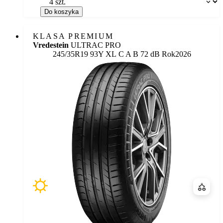
Do koszyka
KLASA PREMIUM
Vredestein
ULTRAC PRO
Etykieta:
245/35R19 93Y XL
C
A
B 72 dB
Rok
2026
Porówn