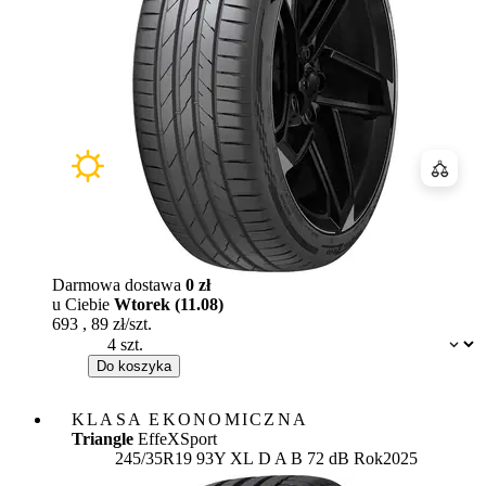
Porówn
Darmowa dostawa
0 zł
u Ciebie
Wtorek (11.08)
693
,
89
zł/szt.
Dostępność:
Do koszyka
KLASA EKONOMICZNA
Triangle
EffeXSport
Etykieta:
245/35R19 93Y XL
D
A
B 72 dB
Rok
2025