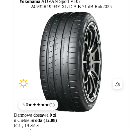
Yokohama
ADVAN Sport V107
Etykieta:
245/35R19 93Y XL
D
A
B 71 dB
Rok
2025
Porówn
5.0
(1)
★★★★★
Darmowa dostawa
0 zł
u Ciebie
Środa (12.08)
651
,
19
zł/szt.
Dostępność: