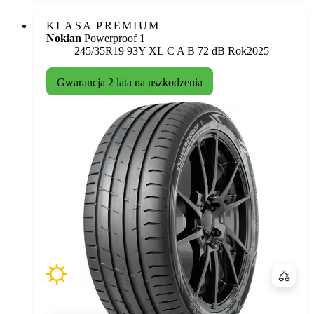
KLASA PREMIUM
Nokian
Powerproof 1
Etykieta:
245/35R19 93Y XL
C
A
B 72 dB
Rok
2025
Gwarancja 2 lata na uszkodzenia
Porówn