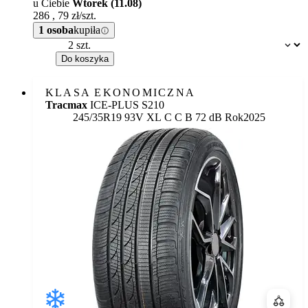
u Ciebie
Wtorek (11.08)
286
,
79
zł/szt.
1 osoba
kupiła
Dostępność:
Do koszyka
KLASA EKONOMICZNA
Tracmax
ICE-PLUS S210
Etykieta:
245/35R19 93V XL
C
C
B 72 dB
Rok
2025
Porówn