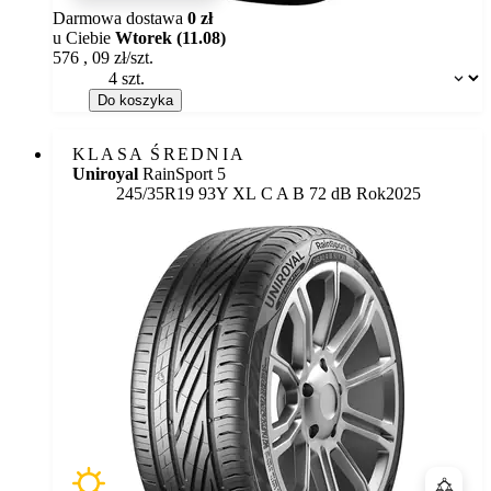
Darmowa dostawa
0 zł
u Ciebie
Wtorek (11.08)
576
,
09
zł/szt.
Dostępność:
Do koszyka
KLASA ŚREDNIA
Uniroyal
RainSport 5
Etykieta:
245/35R19 93Y XL
C
A
B 72 dB
Rok
2025