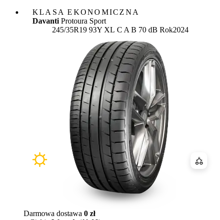
KLASA EKONOMICZNA
Davanti
Protoura Sport
Etykieta:
245/35R19 93Y XL
C
A
B 70 dB
Rok
2024
Porówn
Darmowa dostawa
0 zł