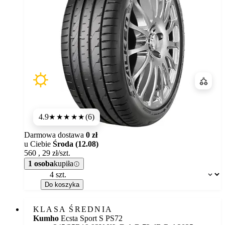
Porówn
4.9
(6)
★★★★★
Darmowa dostawa
0 zł
u Ciebie
Środa (12.08)
560
,
29
zł/szt.
1 osoba
kupiła
Dostępność:
Do koszyka
KLASA ŚREDNIA
Kumho
Ecsta Sport S PS72