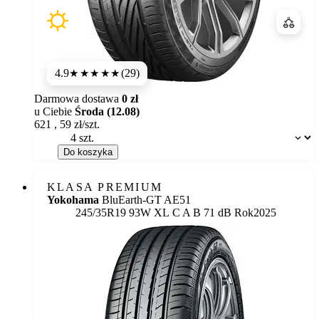
Porówn
4.9
(29)
★★★★★
Darmowa dostawa
0 zł
u Ciebie
Środa (12.08)
621
,
59
zł/szt.
Dostępność:
Do koszyka
KLASA PREMIUM
Yokohama
BluEarth-GT AE51
Etykieta:
245/35R19 93W XL
C
A
B 71 dB
Rok
2025