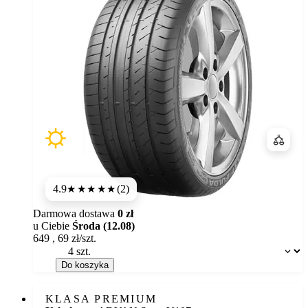
Porówn
4.9
(2)
★★★★★
Darmowa dostawa
0 zł
u Ciebie
Środa (12.08)
649
,
69
zł/szt.
Dostępność:
Do koszyka
KLASA PREMIUM