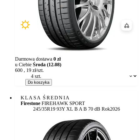
Porówn
Darmowa dostawa
0 zł
u Ciebie
Środa (12.08)
600
,
19
zł/szt.
Dostępność:
Do koszyka
KLASA ŚREDNIA
Firestone
FIREHAWK SPORT
Etykieta:
245/35R19 93Y XL
B
A
B 70 dB
Rok
2026