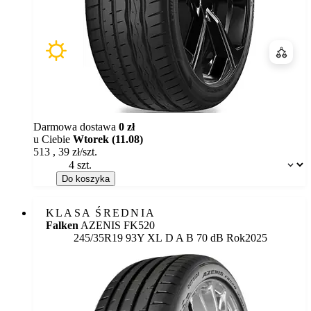
Porówn
Darmowa dostawa
0 zł
u Ciebie
Wtorek (11.08)
513
,
39
zł/szt.
Dostępność:
Do koszyka
KLASA ŚREDNIA
Falken
AZENIS FK520
Etykieta:
245/35R19 93Y XL
D
A
B 70 dB
Rok
2025