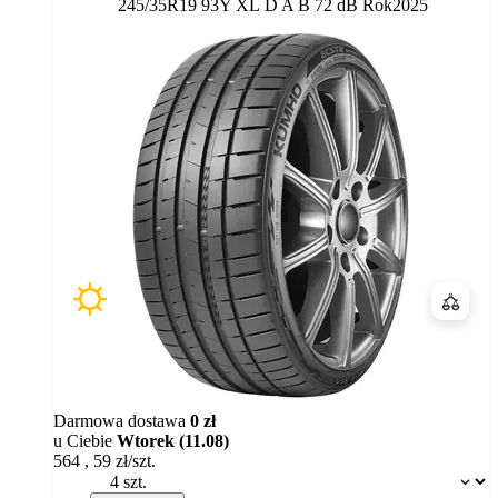
Etykieta:
245/35R19 93Y XL
D
A
B 72 dB
Rok
2025
Porówn
Darmowa dostawa
0 zł
u Ciebie
Wtorek (11.08)
564
,
59
zł/szt.
Dostępność: