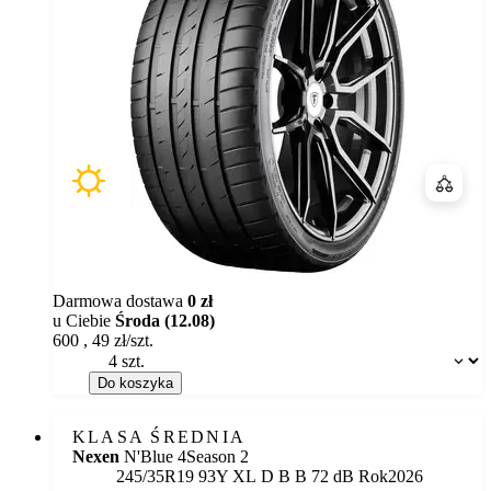
Porówn
Darmowa dostawa
0 zł
u Ciebie
Środa (12.08)
600
,
49
zł/szt.
Dostępność:
Do koszyka
KLASA ŚREDNIA
Nexen
N'Blue 4Season 2
Etykieta:
245/35R19 93Y XL
D
B
B 72 dB
Rok
2026