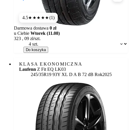
4.5
(1)
★★★★
★
Darmowa dostawa
0 zł
u Ciebie
Wtorek (11.08)
323
,
09
zł/szt.
Dostępność:
Do koszyka
KLASA EKONOMICZNA
Laufenn
Z Fit EQ LK03
Etykieta:
245/35R19 93Y XL
D
A
B 72 dB
Rok
2025