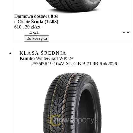
Darmowa dostawa
0 zł
u Ciebie
Środa (12.08)
610
,
39
zł/szt.
Dostępność:
Do koszyka
KLASA ŚREDNIA
Kumho
WinterCraft WP52+
Etykieta:
255/45R19 104V XL
C
B
B 71 dB
Rok
2026