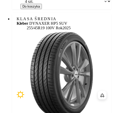
Dostępność:
Do koszyka
KLASA ŚREDNIA
Kleber
DYNAXER HP5 SUV
255/45R19 100V
Rok
2025
Porówn