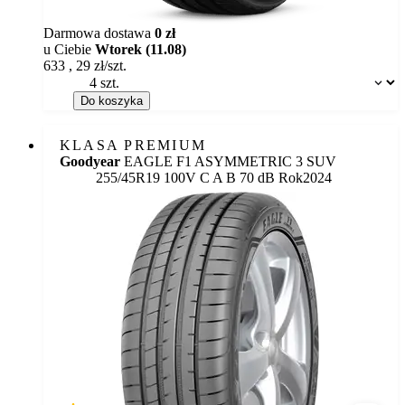
Darmowa dostawa
0 zł
u Ciebie
Wtorek (11.08)
633
,
29
zł/szt.
Dostępność:
Do koszyka
KLASA PREMIUM
Goodyear
EAGLE F1 ASYMMETRIC 3 SUV
Etykieta:
255/45R19 100V
C
A
B 70 dB
Rok
2024