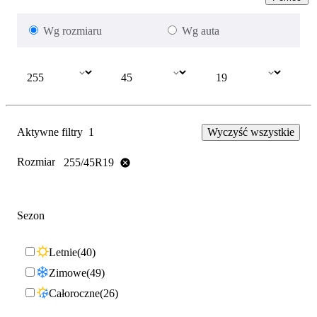
Wg rozmiaru
Wg auta
Aktywne filtry
1
Wyczyść wszystkie
Rozmiar
255/45R19
Sezon
Letnie
40
Zimowe
49
Całoroczne
26