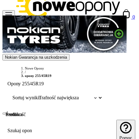
0
Nokian Gwarancja na uszkodzenia
Nowe Opony
/
opony 255/45R19
Opony 255/45R19
Sortuj wyniki:
Szerokość
Profil
Średnica
Szukaj opon
Pomoc