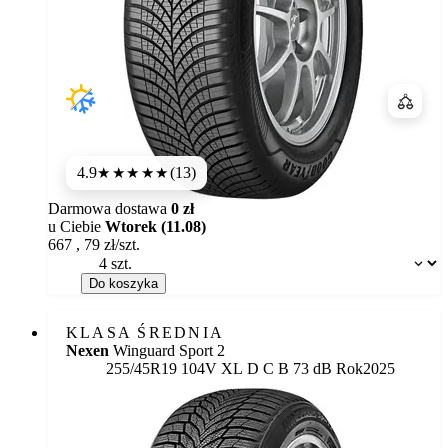
Porówn
4.9
(13)
★★★★★
Darmowa dostawa
0 zł
u Ciebie
Wtorek (11.08)
667
,
79
zł/szt.
Dostępność:
Do koszyka
KLASA ŚREDNIA
Nexen
Winguard Sport 2
Etykieta:
255/45R19 104V XL
D
C
B 73 dB
Rok
2025