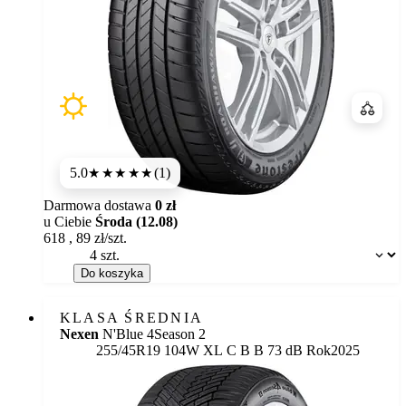
Porówn
5.0
(1)
★★★★★
Darmowa dostawa
0 zł
u Ciebie
Środa (12.08)
618
,
89
zł/szt.
Dostępność:
Do koszyka
KLASA ŚREDNIA
Nexen
N'Blue 4Season 2
Etykieta:
255/45R19 104W XL
C
B
B 73 dB
Rok
2025