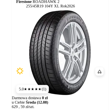
Firestone
ROADHAWK 2
255/45R19 104Y XL
Rok
2026
Porówn
5.0
(1)
★★★★★
Darmowa dostawa
0 zł
u Ciebie
Środa (12.08)
629
,
59
zł/szt.