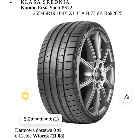
KLASA ŚREDNIA
Kumho
Ecsta Sport PS72
Etykieta:
255/45R19 104Y XL
C
A
B 73 dB
Rok
2025
Porówn
5.0
(1)
★★★★★
Darmowa dostawa
0 zł
u Ciebie
Wtorek (11.08)