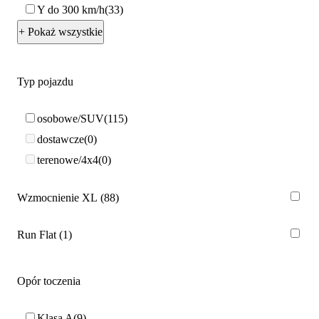
Y do 300 km/h
33
+ Pokaż wszystkie
Typ pojazdu
osobowe/SUV
115
dostawcze
0
terenowe/4x4
0
Wzmocnienie XL
88
Run Flat
1
Opór toczenia
Klasa A
9