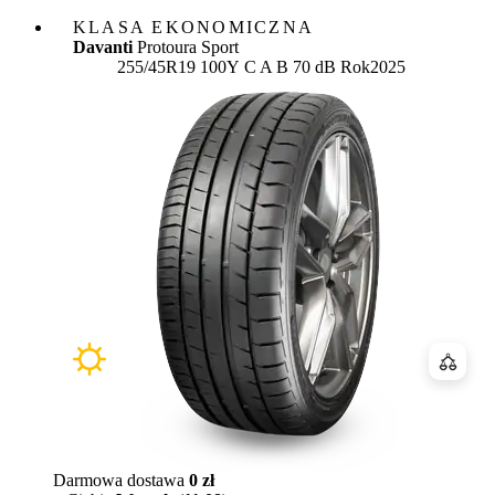
KLASA EKONOMICZNA
Davanti
Protoura Sport
Etykieta:
255/45R19 100Y
C
A
B 70 dB
Rok
2025
Porówn
Darmowa dostawa
0 zł