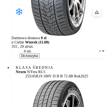
Porówn
Darmowa dostawa
0 zł
u Ciebie
Wtorek (11.08)
355
,
29
zł/szt.
Dostępność:
Do koszyka
KLASA ŚREDNIA
Nexen
N'Fera RU1
Etykieta:
255/45R19 100V
D
B
B 72 dB
Rok
2025