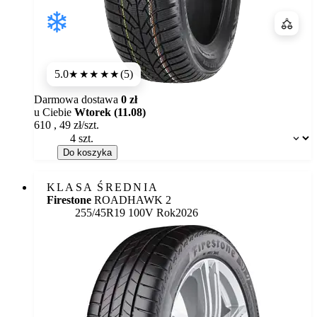
Porówn
5.0
(5)
★★★★★
Darmowa dostawa
0 zł
u Ciebie
Wtorek (11.08)
610
,
49
zł/szt.
Dostępność:
Do koszyka
KLASA ŚREDNIA
Firestone
ROADHAWK 2
255/45R19 100V
Rok
2026