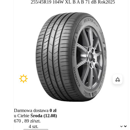
Etykieta:
255/45R19 104W XL
B
A
B 71 dB
Rok
2025
Porówn
Darmowa dostawa
0 zł
u Ciebie
Środa (12.08)
670
,
89
zł/szt.
Dostępność: