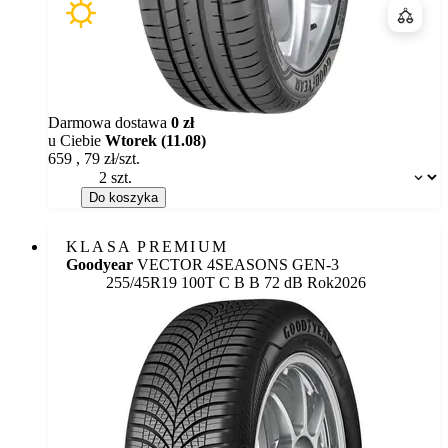
Porówn
Darmowa dostawa
0 zł
u Ciebie
Wtorek (11.08)
659
,
79
zł/szt.
Dostępność:
Do koszyka
KLASA PREMIUM
Goodyear
VECTOR 4SEASONS GEN-3
Etykieta:
255/45R19 100T
C
B
B 72 dB
Rok
2026