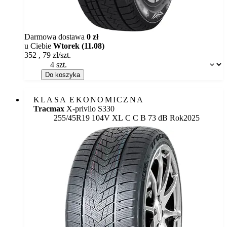
Darmowa dostawa
0 zł
u Ciebie
Wtorek (11.08)
352
,
79
zł/szt.
Dostępność:
Do koszyka
KLASA EKONOMICZNA
Tracmax
X-privilo S330
Etykieta:
255/45R19 104V XL
C
C
B 73 dB
Rok
2025