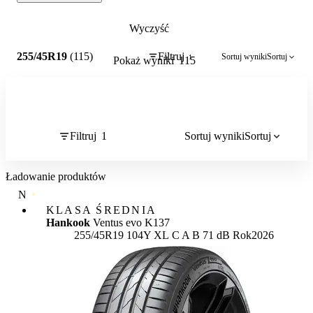
Wyczyść
1
255/45R19
(115)
Filtruj
Sortuj wyniki
Sortuj
1
Pokaż wyniki
115
Filtruj
1
Sortuj wyniki
Sortuj
Ładowanie produktów
NAJWYŻSZA JAKOŚĆ
KLASA ŚREDNIA
Hankook
Ventus evo K137
Etykieta:
255/45R19 104Y XL
C
A
B 71 dB
Rok
2026