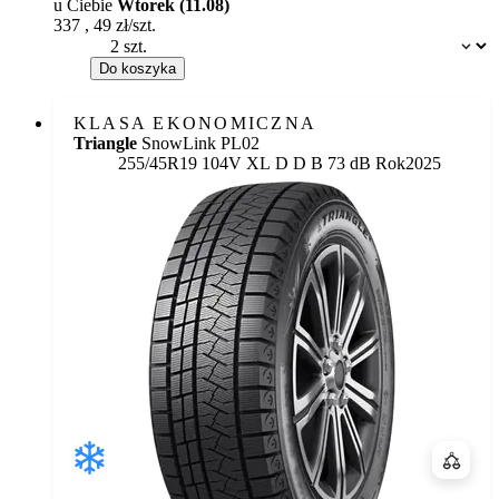
u Ciebie
Wtorek (11.08)
337
,
49
zł/szt.
Dostępność:
Do koszyka
KLASA EKONOMICZNA
Triangle
SnowLink PL02
Etykieta:
255/45R19 104V XL
D
D
B 73 dB
Rok
2025
Porówn