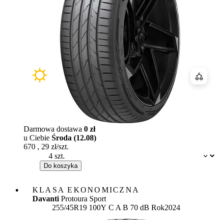
Porówn
Darmowa dostawa
0 zł
u Ciebie
Środa (12.08)
670
,
29
zł/szt.
Dostępność:
Do koszyka
KLASA EKONOMICZNA
Davanti
Protoura Sport
Etykieta:
255/45R19 100Y
C
A
B 70 dB
Rok
2024