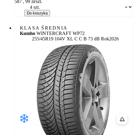
587
,
99
zł/szt.
Dostępność:
Do koszyka
KLASA ŚREDNIA
Kumho
WINTERCRAFT WP72
Etykieta:
255/45R19 104V XL
C
C
B 73 dB
Rok
2026
Porówn