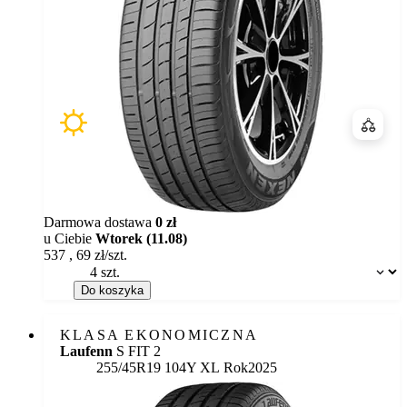
Porówn
Darmowa dostawa
0 zł
u Ciebie
Wtorek (11.08)
537
,
69
zł/szt.
Dostępność:
Do koszyka
KLASA EKONOMICZNA
Laufenn
S FIT 2
255/45R19 104Y XL
Rok
2025