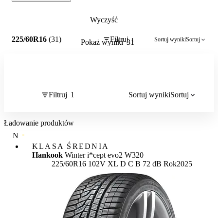
Wyczyść
1
225/60R16
(31)
Filtruj
Sortuj wyniki
Sortuj
1
Pokaż wyniki
31
Filtruj
1
Sortuj wyniki
Sortuj
Ładowanie produktów
NAJWYŻSZA JAKOŚĆ
KLASA ŚREDNIA
Hankook
Winter i*cept evo2 W320
Etykieta:
225/60R16 102V XL
D
C
B 72 dB
Rok
2025