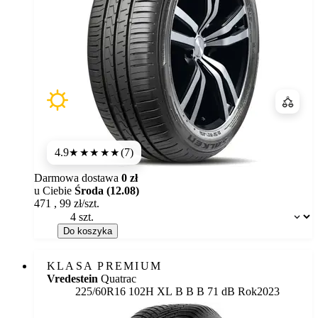
Porówn
4.9
(7)
★★★★★
Darmowa dostawa
0 zł
u Ciebie
Środa (12.08)
471
,
99
zł/szt.
Dostępność:
Do koszyka
KLASA PREMIUM
Vredestein
Quatrac
Etykieta:
225/60R16 102H XL
B
B
B 71 dB
Rok
2023