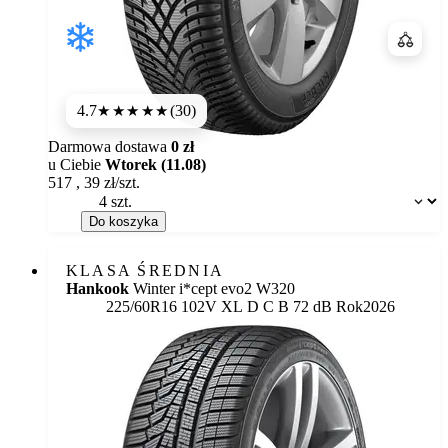
Porówn
4.7
(30)
★★★★★
Darmowa dostawa
0 zł
u Ciebie
Wtorek (11.08)
517
,
39
zł/szt.
Dostępność:
Do koszyka
KLASA ŚREDNIA
Hankook
Winter i*cept evo2 W320
Etykieta:
225/60R16 102V XL
D
C
B 72 dB
Rok
2026