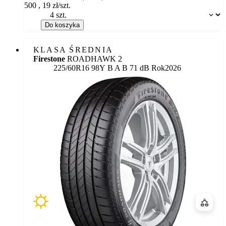
500
,
19
zł/szt.
Dostępność:
Do koszyka
KLASA ŚREDNIA
Firestone
ROADHAWK 2
Etykieta:
225/60R16 98Y
B
A
B 71 dB
Rok
2026
Porówn