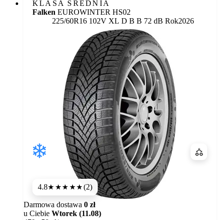
KLASA ŚREDNIA
Falken
EUROWINTER HS02
Etykieta:
225/60R16 102V XL
D
B
B 72 dB
Rok
2026
Porówn
4.8
(2)
★★★★★
Darmowa dostawa
0 zł
u Ciebie
Wtorek (11.08)