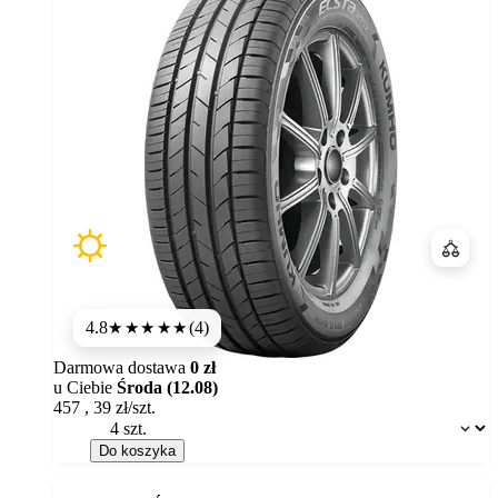
Porówn
4.8
(4)
★★★★★
Darmowa dostawa
0 zł
u Ciebie
Środa (12.08)
457
,
39
zł/szt.
Dostępność:
Do koszyka