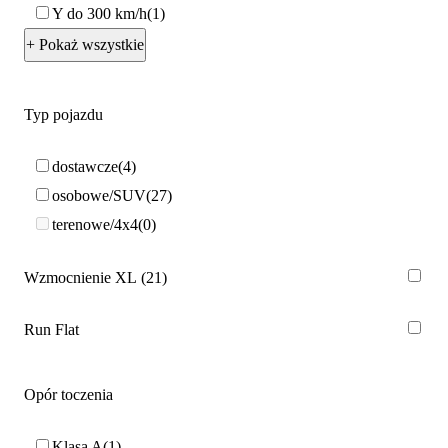
Y do 300 km/h
1
+ Pokaż wszystkie
Typ pojazdu
dostawcze
4
osobowe/SUV
27
terenowe/4x4
0
Wzmocnienie XL
21
Run Flat
Opór toczenia
Klasa A
1