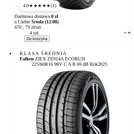
4.0
(1)
★★★★
★
Darmowa dostawa
0 zł
u Ciebie
Środa (12.08)
470
,
79
zł/szt.
Dostępność:
Do koszyka
KLASA ŚREDNIA
Falken
ZIEX ZE914A ECORUN
Etykieta:
225/60R16 98V
C
A
B 69 dB
Rok
2025