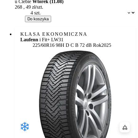
u Ciebie
Wtorek (11.08)
268
,
49
zł/szt.
Dostępność:
Do koszyka
KLASA EKONOMICZNA
Laufenn
i Fit+ LW31
Etykieta:
225/60R16 98H
D
C
B 72 dB
Rok
2025
Porówn