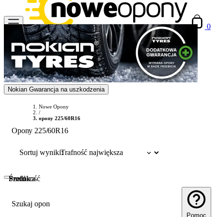
0
Nokian Gwarancja na uszkodzenia
Nowe Opony
/
opony 225/60R16
Opony 225/60R16
Sortuj wyniki:
Szerokość
Profil
Średnica
Szukaj opon
Pomoc