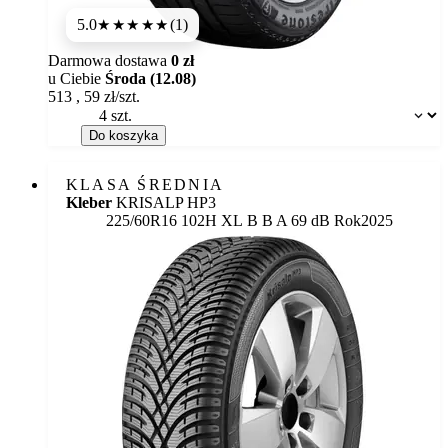
5.0
(1)
★★★★★
Darmowa dostawa
0 zł
u Ciebie
Środa (12.08)
513
,
59
zł/szt.
Dostępność:
Do koszyka
KLASA ŚREDNIA
Kleber
KRISALP HP3
Etykieta:
225/60R16 102H XL
B
B
A 69 dB
Rok
2025