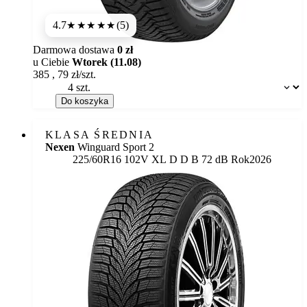
4.7
(5)
★★★★★
Darmowa dostawa
0 zł
u Ciebie
Wtorek (11.08)
385
,
79
zł/szt.
Dostępność:
Do koszyka
KLASA ŚREDNIA
Nexen
Winguard Sport 2
Etykieta:
225/60R16 102V XL
D
D
B 72 dB
Rok
2026