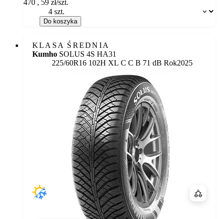
470
,
59
zł/szt.
Dostępność:
Do koszyka
KLASA ŚREDNIA
Kumho
SOLUS 4S HA31
Etykieta:
225/60R16 102H XL
C
C
B 71 dB
Rok
2025
Porówn