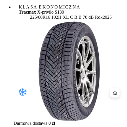
KLASA EKONOMICZNA
Tracmax
X-privilo S130
Etykieta:
225/60R16 102H XL
C
B
B 70 dB
Rok
2025
Porówn
Darmowa dostawa
0 zł