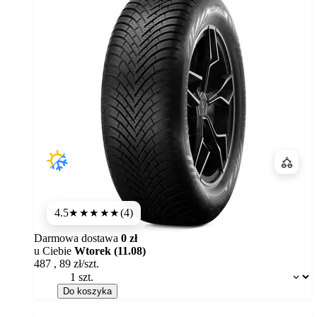
Porówn
4.5
(4)
★★★★
★
Darmowa dostawa
0 zł
u Ciebie
Wtorek (11.08)
487
,
89
zł/szt.
Dostępność:
Do koszyka