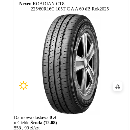
Nexen
ROADIAN CT8
Etykieta:
225/60R16C 105T
C
A
A 69 dB
Rok
2025
Porówn
Darmowa dostawa
0 zł
u Ciebie
Środa (12.08)
558
,
99
zł/szt.