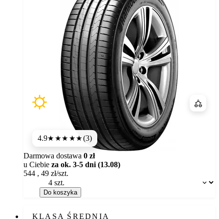
Porówn
4.9
(3)
★★★★★
Darmowa dostawa
0 zł
u Ciebie
za ok. 3-5 dni (13.08)
544
,
49
zł/szt.
Dostępność:
Do koszyka
KLASA ŚREDNIA