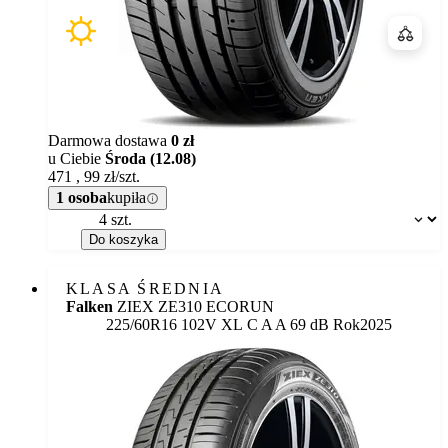
Porówn
Darmowa dostawa
0 zł
u Ciebie
Środa (12.08)
471
,
99
zł/szt.
1 osoba
kupiła
Dostępność:
Do koszyka
KLASA ŚREDNIA
Falken
ZIEX ZE310 ECORUN
Etykieta:
225/60R16 102V XL
C
A
A 69 dB
Rok
2025