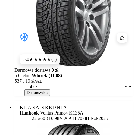
Porówn
5.0
(1)
★★★★★
Darmowa dostawa
0 zł
u Ciebie
Wtorek (11.08)
537
,
19
zł/szt.
Dostępność:
Do koszyka
KLASA ŚREDNIA
Hankook
Ventus Prime4 K135A
Etykieta:
225/60R16 98V
A
A
B 70 dB
Rok
2025