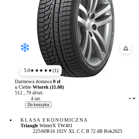
Porówn
5.0
(1)
★★★★★
Darmowa dostawa
0 zł
u Ciebie
Wtorek (11.08)
512
,
79
zł/szt.
Dostępność:
Do koszyka
KLASA EKONOMICZNA
Triangle
WinterX TW401
Etykieta:
225/60R16 102V XL
C
C
B 72 dB
Rok
2025