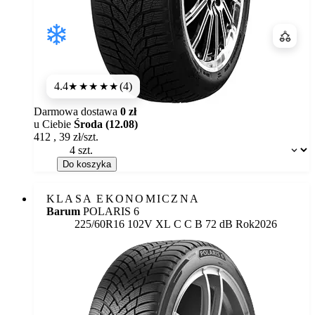
Porówn
4.4
(4)
★★★★
★
Darmowa dostawa
0 zł
u Ciebie
Środa (12.08)
412
,
39
zł/szt.
Dostępność:
Do koszyka
KLASA EKONOMICZNA
Barum
POLARIS 6
Etykieta:
225/60R16 102V XL
C
C
B 72 dB
Rok
2026