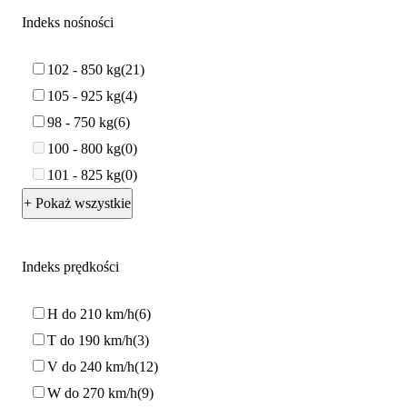
Indeks nośności
102 - 850 kg
21
105 - 925 kg
4
98 - 750 kg
6
100 - 800 kg
0
101 - 825 kg
0
+ Pokaż wszystkie
Indeks prędkości
H do 210 km/h
6
T do 190 km/h
3
V do 240 km/h
12
W do 270 km/h
9