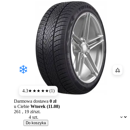
Porówn
4.3
(1)
★★★★
★
Darmowa dostawa
0 zł
u Ciebie
Wtorek (11.08)
261
,
19
zł/szt.
Dostępność:
Do koszyka