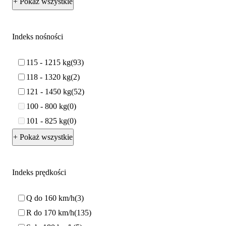
+ Pokaż wszystkie
Indeks nośności
115 - 1215 kg
93
118 - 1320 kg
2
121 - 1450 kg
52
100 - 800 kg
0
101 - 825 kg
0
+ Pokaż wszystkie
Indeks prędkości
Q do 160 km/h
3
R do 170 km/h
135