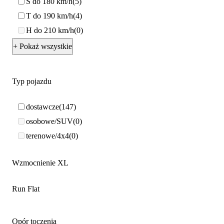
S do 180 km/h
5
T do 190 km/h
4
H do 210 km/h
0
+ Pokaż wszystkie
Typ pojazdu
dostawcze
147
osobowe/SUV
0
terenowe/4x4
0
Wzmocnienie XL
Run Flat
Opór toczenia