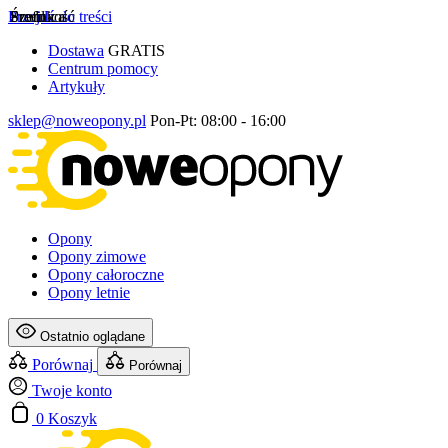
Przejdź do treści
Szerokość
Profil
Średnica
Dostawa
GRATIS
Centrum pomocy
Artykuły
sklep@noweopony.pl
Pon-Pt: 08:00 - 16:00
Opony
Opony zimowe
Opony całoroczne
Opony letnie
Ostatnio oglądane
Porównaj
Porównaj
Twoje konto
0
Koszyk