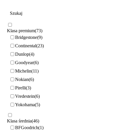
Klasa premium
73
Bridgestone
9
Continental
23
Dunlop
4
Goodyear
6
Michelin
11
Nokian
6
Pirelli
3
Vredestein
6
Yokohama
5
Klasa średnia
46
BFGoodrich
1