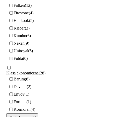
Falken
12
Firestone
4
Hankook
5
Kleber
3
Kumho
6
Nexen
9
Uniroyal
6
Fulda
0
Klasa ekonomiczna
28
Barum
8
Davanti
2
Envoy
1
Fortune
1
Kormoran
4