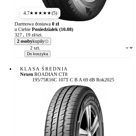
4.7
(5)
★★★★★
Darmowa dostawa
0 zł
u Ciebie
Poniedziałek (10.08)
327
,
19
zł/szt.
2 osoby
kupiły
Dostępność:
Do koszyka
KLASA ŚREDNIA
Nexen
ROADIAN CT8
Etykieta:
195/75R16C 107T
C
B
A 69 dB
Rok
2025