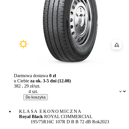
Porówn
Darmowa dostawa
0 zł
u Ciebie
za ok. 3-5 dni (12.08)
382
,
29
zł/szt.
Dostępność:
Do koszyka
KLASA EKONOMICZNA
Royal Black
ROYAL COMMERCIAL
Etykieta:
195/75R16C 107R
D
B
B 72 dB
Rok
2023