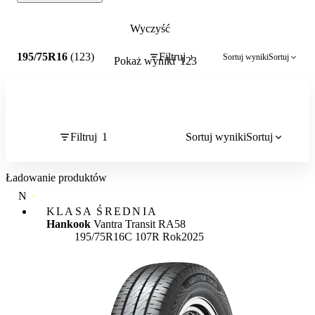
Wyczyść
1
195/75R16
(123)
Filtruj
Sortuj wyniki
Sortuj
1
Pokaż wyniki
123
Filtruj
1
Sortuj wyniki
Sortuj
Ładowanie produktów
NAJWYŻSZA JAKOŚĆ
KLASA ŚREDNIA
Hankook
Vantra Transit RA58
195/75R16C 107R
Rok
2025