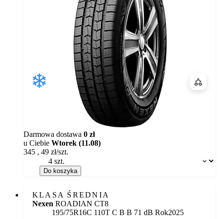
Porówn
Darmowa dostawa
0 zł
u Ciebie
Wtorek (11.08)
345
,
49
zł/szt.
Dostępność:
Do koszyka
KLASA ŚREDNIA
Nexen
ROADIAN CT8
Etykieta:
195/75R16C 110T
C
B
B 71 dB
Rok
2025