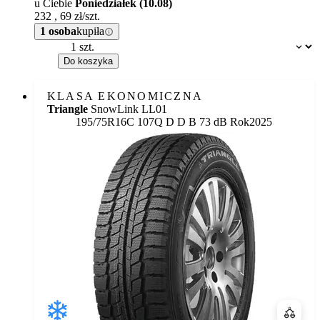
u Ciebie
Poniedziałek (10.08)
232
,
69
zł/szt.
1 osoba
kupiła
Dostępność:
Do koszyka
KLASA EKONOMICZNA
Triangle
SnowLink LL01
Etykieta:
195/75R16C 107Q
D
D
B 73 dB
Rok
2025
Porówn