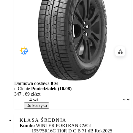
Porówn
Darmowa dostawa
0 zł
u Ciebie
Poniedziałek (10.08)
347
,
69
zł/szt.
Dostępność:
Do koszyka
KLASA ŚREDNIA
Kumho
WINTER PORTRAN CW51
Etykieta:
195/75R16C 110R
D
C
B 71 dB
Rok
2025