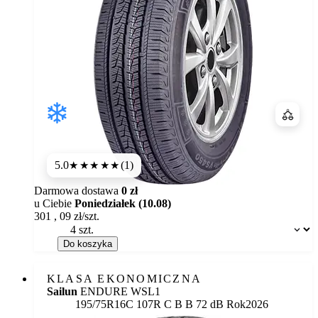
Porówn
5.0
(1)
★★★★★
Darmowa dostawa
0 zł
u Ciebie
Poniedziałek (10.08)
301
,
09
zł/szt.
Dostępność:
Do koszyka
KLASA EKONOMICZNA
Sailun
ENDURE WSL1
Etykieta:
195/75R16C 107R
C
B
B 72 dB
Rok
2026