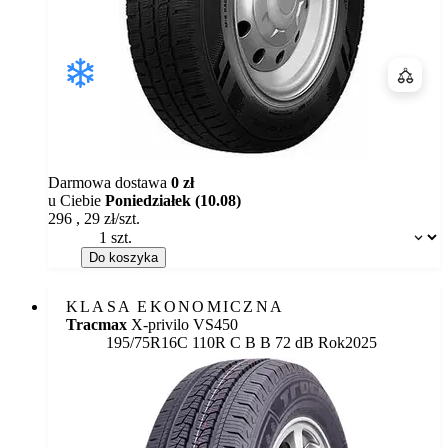
Porówn
Darmowa dostawa
0 zł
u Ciebie
Poniedziałek (10.08)
296
,
29
zł/szt.
Dostępność:
Do koszyka
KLASA EKONOMICZNA
Tracmax
X-privilo VS450
Etykieta:
195/75R16C 110R
C
B
B 72 dB
Rok
2025