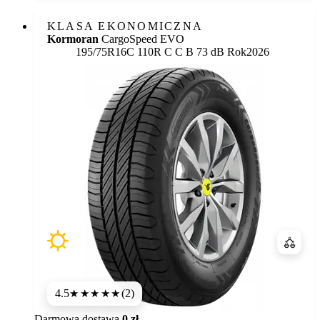
KLASA EKONOMICZNA
Kormoran
CargoSpeed EVO
Etykieta:
195/75R16C 110R
C
C
B 73 dB
Rok
2026
Porówn
4.5
(2)
★★★★
★
Darmowa dostawa
0 zł