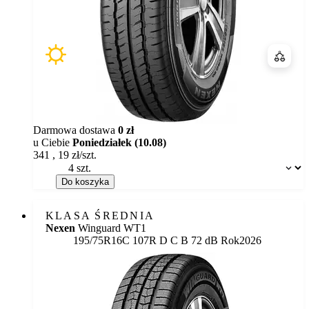
Porówn
Darmowa dostawa
0 zł
u Ciebie
Poniedziałek (10.08)
341
,
19
zł/szt.
Dostępność:
Do koszyka
KLASA ŚREDNIA
Nexen
Winguard WT1
Etykieta:
195/75R16C 107R
D
C
B 72 dB
Rok
2026