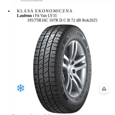
KLASA EKONOMICZNA
Laufenn
i Fit Van LY31
Etykieta:
195/75R16C 107R
D
C
B 72 dB
Rok
2025
Porówn