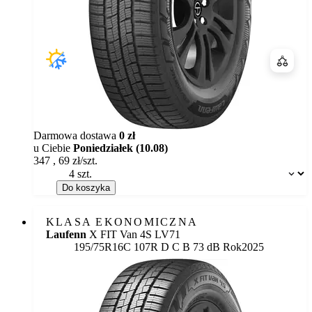
Porówn
Darmowa dostawa
0 zł
u Ciebie
Poniedziałek (10.08)
347
,
69
zł/szt.
Dostępność:
Do koszyka
KLASA EKONOMICZNA
Laufenn
X FIT Van 4S LV71
Etykieta:
195/75R16C 107R
D
C
B 73 dB
Rok
2025