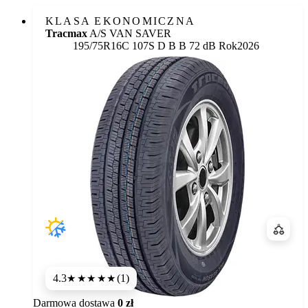
KLASA EKONOMICZNA
Tracmax
A/S VAN SAVER
Etykieta:
195/75R16C 107S
D
B
B 72 dB
Rok
2026
Porówn
4.3
(1)
★★★★
★
Darmowa dostawa
0 zł