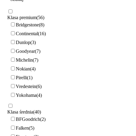
Klasa premium
56
Bridgestone
8
Continental
16
Dunlop
3
Goodyear
7
Michelin
7
Nokian
4
Pirelli
1
Vredestein
6
Yokohama
4
Klasa średnia
40
BFGoodrich
2
Falken
5