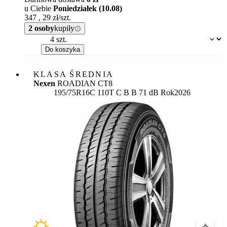
u Ciebie
Poniedziałek (10.08)
347
,
29
zł/szt.
2 osoby
kupiły
Dostępność:
Do koszyka
KLASA ŚREDNIA
Nexen
ROADIAN CT8
Etykieta:
195/75R16C 110T
C
B
B 71 dB
Rok
2026