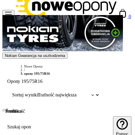
0
Nokian Gwarancja na uszkodzenia
Nowe Opony
/
opony 195/75R16
Opony 195/75R16
Sortuj wyniki:
Szerokość
Profil
Średnica
Szukaj opon
Pomoc