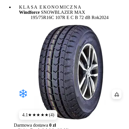
KLASA EKONOMICZNA
Windforce
SNOWBLAZER MAX
Etykieta:
195/75R16C 107R
E
C
B 72 dB
Rok
2024
Porówn
4.1
(4)
★★★★
★
Darmowa dostawa
0 zł