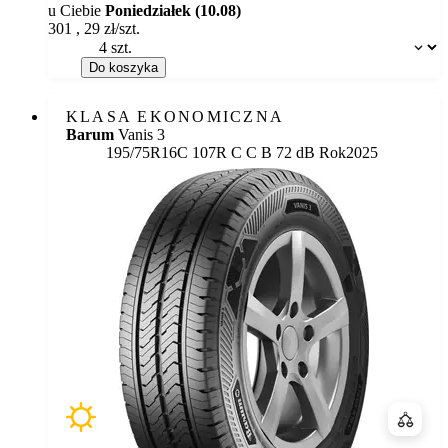
u Ciebie
Poniedziałek (10.08)
301
,
29
zł/szt.
Dostępność:
Do koszyka
KLASA EKONOMICZNA
Barum
Vanis 3
Etykieta:
195/75R16C 107R
C
C
B 72 dB
Rok
2025
Porówn