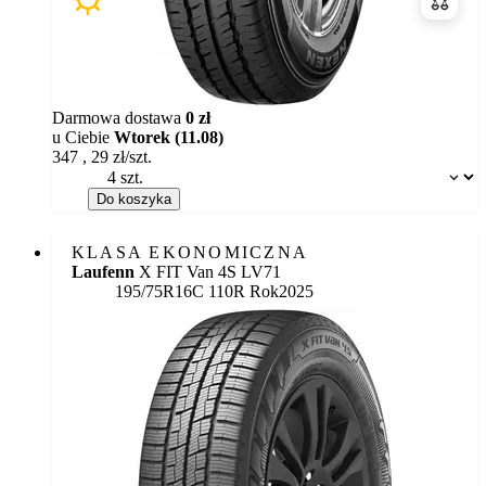
Porówn
Darmowa dostawa
0 zł
u Ciebie
Wtorek (11.08)
347
,
29
zł/szt.
Dostępność:
Do koszyka
KLASA EKONOMICZNA
Laufenn
X FIT Van 4S LV71
195/75R16C 110R
Rok
2025