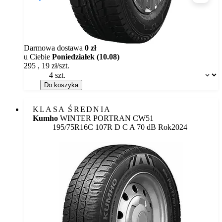
Darmowa dostawa
0 zł
u Ciebie
Poniedziałek (10.08)
295
,
19
zł/szt.
Dostępność:
Do koszyka
KLASA ŚREDNIA
Kumho
WINTER PORTRAN CW51
Etykieta:
195/75R16C 107R
D
C
A 70 dB
Rok
2024