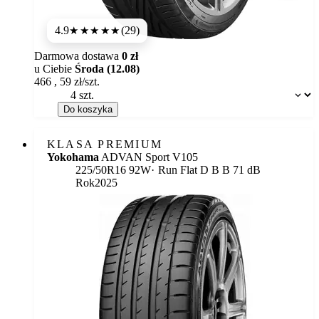
4.9
(29)
★★★★★
Darmowa dostawa
0 zł
u Ciebie
Środa (12.08)
466
,
59
zł/szt.
Dostępność:
Do koszyka
KLASA PREMIUM
Yokohama
ADVAN Sport V105
Etykieta:
225/50R16 92W
Run Flat
D
B
B 71 dB
Rok
2025