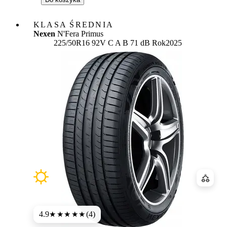
KLASA ŚREDNIA
Nexen
N'Fera Primus
Etykieta:
225/50R16 92V
C
A
B 71 dB
Rok
2025
Porówn
4.9
(4)
★★★★★