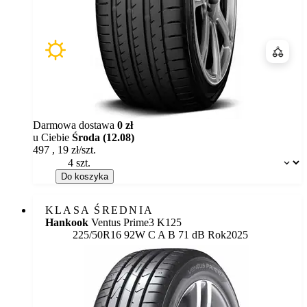
Porówn
Darmowa dostawa
0 zł
u Ciebie
Środa (12.08)
497
,
19
zł/szt.
Dostępność:
Do koszyka
KLASA ŚREDNIA
Hankook
Ventus Prime3 K125
Etykieta:
225/50R16 92W
C
A
B 71 dB
Rok
2025