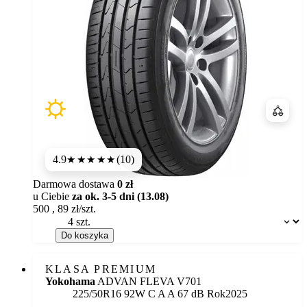
Porówn
4.9
(10)
★★★★★
Darmowa dostawa
0 zł
u Ciebie
za ok. 3-5 dni (13.08)
500
,
89
zł/szt.
Dostępność:
Do koszyka
KLASA PREMIUM
Yokohama
ADVAN FLEVA V701
Etykieta:
225/50R16 92W
C
A
A 67 dB
Rok
2025