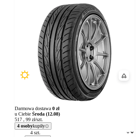
Porówn
Darmowa dostawa
0 zł
u Ciebie
Środa (12.08)
517
,
99
zł/szt.
4 osoby
kupiły
Dostępność: