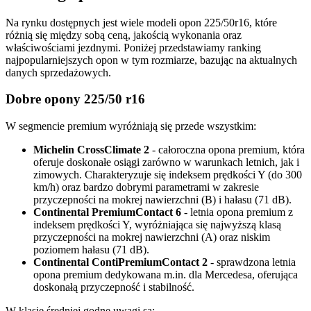
Na rynku dostępnych jest wiele modeli opon 225/50r16, które
różnią się między sobą ceną, jakością wykonania oraz
właściwościami jezdnymi. Poniżej przedstawiamy ranking
najpopularniejszych opon w tym rozmiarze, bazując na aktualnych
danych sprzedażowych.
Dobre opony 225/50 r16
W segmencie premium wyróżniają się przede wszystkim:
Michelin CrossClimate 2
- całoroczna opona premium, która
oferuje doskonałe osiągi zarówno w warunkach letnich, jak i
zimowych. Charakteryzuje się indeksem prędkości Y (do 300
km/h) oraz bardzo dobrymi parametrami w zakresie
przyczepności na mokrej nawierzchni (B) i hałasu (71 dB).
Continental PremiumContact 6
- letnia opona premium z
indeksem prędkości Y, wyróżniająca się najwyższą klasą
przyczepności na mokrej nawierzchni (A) oraz niskim
poziomem hałasu (71 dB).
Continental ContiPremiumContact 2
- sprawdzona letnia
opona premium dedykowana m.in. dla Mercedesa, oferująca
doskonałą przyczepność i stabilność.
W klasie średniej godne uwagi są: