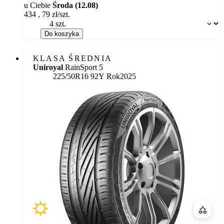
u Ciebie
Środa (12.08)
434
,
79
zł/szt.
Dostępność:
Do koszyka
KLASA ŚREDNIA
Uniroyal
RainSport 5
225/50R16 92Y
Rok
2025
Porówn