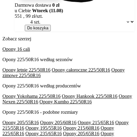
Darmowa dostawa
0 zł
u Ciebie
Wtorek (11.08)
551
,
99
zł/szt.
Dostępność:
Do koszyka
Zobacz szerzej
Opony 16 cali
Opony 225/50R16 według sezonów
Opony letnie 225/50R16
Opony całoroczne 225/50R16
Opony
zimowe 225/50R16
Opony 225/50R16 według producentów
Opony Yokohama 225/50R16
Opony Hankook 225/50R16
Opony
Nexen 225/50R16
Opony Kumho 225/50R16
Opony 225/50R16 - podobne rozmiary
Opony 205/55R16
Opony 205/60R16
Opony 215/65R16
Opony
215/55R16
Opony 195/55R16
Opony 215/60R16
Opony
225/65R16
Opony 235/65R16
Opony 205/65R16
Opony