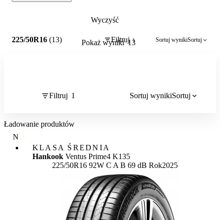
Wyczyść
1
225/50R16
(13)
Filtruj
Sortuj wyniki
Sortuj
1
Pokaż wyniki
13
Filtruj
1
Sortuj wyniki
Sortuj
Ładowanie produktów
NAJWYŻSZA JAKOŚĆ
KLASA ŚREDNIA
Hankook
Ventus Prime4 K135
Etykieta:
225/50R16 92W
C
A
B 69 dB
Rok
2025