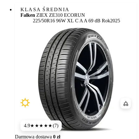
KLASA ŚREDNIA
Falken
ZIEX ZE310 ECORUN
Etykieta:
225/50R16 96W XL
C
A
A 69 dB
Rok
2025
Porówn
4.9
(7)
★★★★★
Darmowa dostawa
0 zł