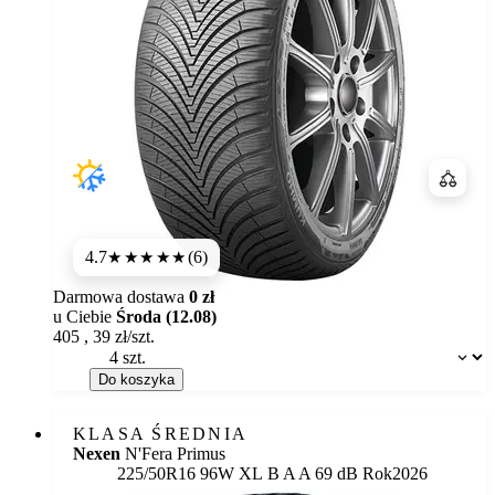
Porówn
4.7
(6)
★★★★★
Darmowa dostawa
0 zł
u Ciebie
Środa (12.08)
405
,
39
zł/szt.
Dostępność:
Do koszyka
KLASA ŚREDNIA
Nexen
N'Fera Primus
Etykieta:
225/50R16 96W XL
B
A
A 69 dB
Rok
2026