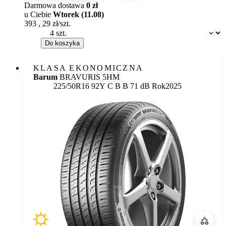
Darmowa dostawa
0 zł
u Ciebie
Wtorek (11.08)
393
,
29
zł/szt.
Dostępność:
Do koszyka
KLASA EKONOMICZNA
Barum
BRAVURIS 5HM
Etykieta:
225/50R16 92Y
C
B
B 71 dB
Rok
2025
Porówn