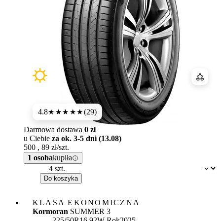
Porówn
4.8
(29)
★★★★★
Darmowa dostawa
0 zł
u Ciebie
za ok. 3-5 dni (13.08)
500
,
89
zł/szt.
1 osoba
kupiła
Dostępność:
Do koszyka
KLASA EKONOMICZNA
Kormoran
SUMMER 3
225/50R16 92W
Rok
2025