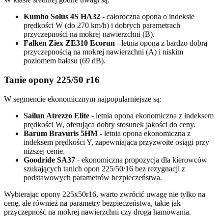
Kumho Solus 4S HA32
- całoroczna opona o indeksie
prędkości W (do 270 km/h) i dobrych parametrach
przyczepności na mokrej nawierzchni (B).
Falken Ziex ZE310 Ecorun
- letnia opona z bardzo dobrą
przyczepnością na mokrej nawierzchni (A) i niskim
poziomem hałasu (69 dB).
Tanie opony 225/50 r16
W segmencie ekonomicznym najpopularniejsze są:
Sailun Atrezzo Elite
- letnia opona ekonomiczna z indeksem
prędkości W, oferująca dobry stosunek jakości do ceny.
Barum Bravuris 5HM
- letnia opona ekonomiczna z
indeksem prędkości Y, zapewniająca przyzwoite osiągi przy
niższej cenie.
Goodride SA37
- ekonomiczna propozycja dla kierowców
szukających tanich opon 225/50/16 bez rezygnacji z
podstawowych parametrów bezpieczeństwa.
Wybierając opony 225x50r16, warto zwrócić uwagę nie tylko na
cenę, ale również na parametry bezpieczeństwa, takie jak
przyczepność na mokrej nawierzchni czy droga hamowania.