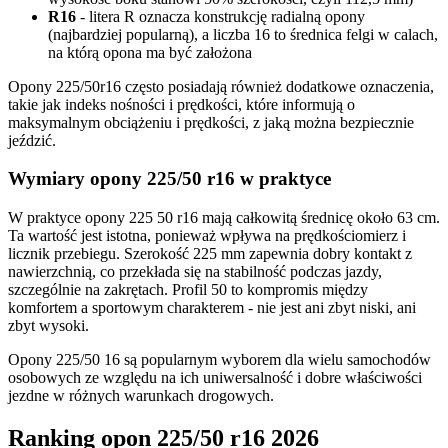
R16
- litera R oznacza konstrukcję radialną opony
(najbardziej popularną), a liczba 16 to średnica felgi w calach,
na którą opona ma być założona
Opony 225/50r16 często posiadają również dodatkowe oznaczenia,
takie jak indeks nośności i prędkości, które informują o
maksymalnym obciążeniu i prędkości, z jaką można bezpiecznie
jeździć.
Wymiary opony 225/50 r16 w praktyce
W praktyce opony 225 50 r16 mają całkowitą średnicę około 63 cm.
Ta wartość jest istotna, ponieważ wpływa na prędkościomierz i
licznik przebiegu. Szerokość 225 mm zapewnia dobry kontakt z
nawierzchnią, co przekłada się na stabilność podczas jazdy,
szczególnie na zakrętach. Profil 50 to kompromis między
komfortem a sportowym charakterem - nie jest ani zbyt niski, ani
zbyt wysoki.
Opony 225/50 16 są popularnym wyborem dla wielu samochodów
osobowych ze względu na ich uniwersalność i dobre właściwości
jezdne w różnych warunkach drogowych.
Ranking opon 225/50 r16 2026