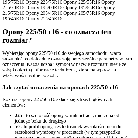
195/75R16
Opony 225/75R16
Opony 225/55R16
Opony
215/70R16
Opony 195/60R16
Opony 195/65R16
Opony
215/75R16
Opony 205/45R16
Opony 205/75R16
Opony
195/45R16
Opony 215/45R16
Opony 225/50 r16 - co oznacza ten
rozmiar?
Wybierając opony 225/50 r16 do swojego samochodu, warto
zrozumieć, co dokładnie oznaczają poszczególne parametry w tym
oznaczeniu. Każda liczba i symbol w nazwie rozmiaru niesie ze
sobą konkretną informację techniczną, która ma wpływ na
właściwości jezdne pojazdu.
Jak czytać oznaczenia na oponach 225/50 r16
Rozmiar opony 225/50 r16 składa się z trzech głównych
elementów:
225
- to szerokość opony w milimetrach, mierzona od
jednego boku do drugiego
50
- to profil opony, czyli stosunek wysokości boku do
szerokości wyrażony w procentach (w tym przypadku
wysokość boku stanowi 50% szerokości, czyli 112,5 mm)