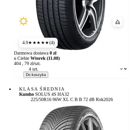
Porówn
4.9
(4)
★★★★★
Darmowa dostawa
0 zł
u Ciebie
Wtorek (11.08)
404
,
79
zł/szt.
Dostępność:
Do koszyka
KLASA ŚREDNIA
Kumho
SOLUS 4S HA32
Etykieta:
225/50R16 96W XL
C
B
B 72 dB
Rok
2026