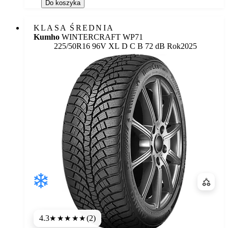
Do koszyka
KLASA ŚREDNIA
Kumho
WINTERCRAFT WP71
Etykieta:
225/50R16 96V XL
D
C
B 72 dB
Rok
2025
Porówn
4.3
(2)
★★★★
★