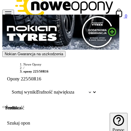
0
Nokian Gwarancja na uszkodzenia
Nowe Opony
/
opony 225/50R16
Opony 225/50R16
Sortuj wyniki:
Szerokość
Profil
Średnica
Szukaj opon
Pomoc