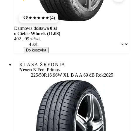
3.8
(4)
★★★★
★
Darmowa dostawa
0 zł
u Ciebie
Wtorek (11.08)
402
,
99
zł/szt.
Dostępność:
Do koszyka
KLASA ŚREDNIA
Nexen
N'Fera Primus
Etykieta:
225/50R16 96W XL
B
A
A 69 dB
Rok
2025