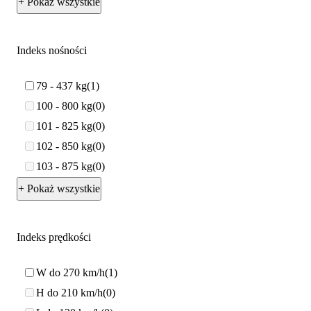
+ Pokaż wszystkie
Indeks nośności
79 - 437 kg
1
100 - 800 kg
0
101 - 825 kg
0
102 - 850 kg
0
103 - 875 kg
0
+ Pokaż wszystkie
Indeks prędkości
W do 270 km/h
1
H do 210 km/h
0