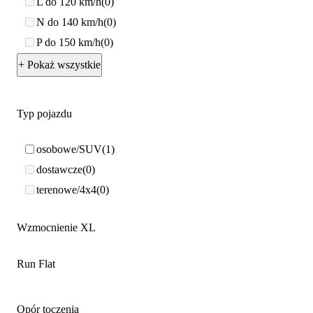
L do 120 km/h
0
N do 140 km/h
0
P do 150 km/h
0
+ Pokaż wszystkie
Typ pojazdu
osobowe/SUV
1
dostawcze
0
terenowe/4x4
0
Wzmocnienie XL
Run Flat
Opór toczenia