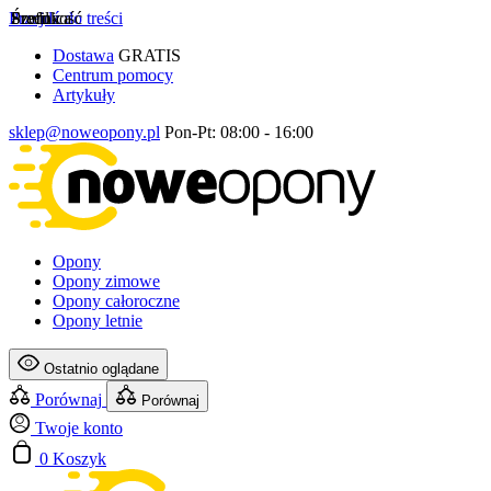
Przejdź do treści
Szerokość
Profil
Średnica
Dostawa
GRATIS
Centrum pomocy
Artykuły
sklep@noweopony.pl
Pon-Pt: 08:00 - 16:00
Opony
Opony zimowe
Opony całoroczne
Opony letnie
Ostatnio oglądane
Porównaj
Porównaj
Twoje konto
0
Koszyk