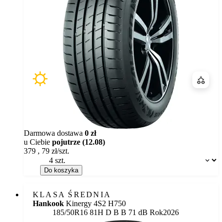
Porówn
Darmowa dostawa
0 zł
u Ciebie
pojutrze (12.08)
379
,
79
zł/szt.
Dostępność:
Do koszyka
KLASA ŚREDNIA
Hankook
Kinergy 4S2 H750
Etykieta:
185/50R16 81H
D
B
B 71 dB
Rok
2026