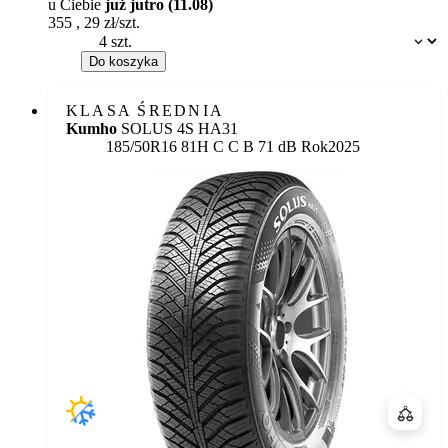
u Ciebie
już jutro (11.08)
355
,
29
zł/szt.
Dostępność:
Do koszyka
KLASA ŚREDNIA
Kumho
SOLUS 4S HA31
Etykieta:
185/50R16 81H
C
C
B 71 dB
Rok
2025
Porówn