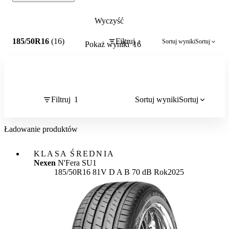
Wyczyść
1
185/50R16
(16)
Filtruj
Sortuj wyniki
Sortuj
1
Pokaż wyniki
16
Filtruj
1
Sortuj wyniki
Sortuj
Ładowanie produktów
KLASA ŚREDNIA
Nexen
N'Fera SU1
Etykieta:
185/50R16 81V
D
A
B 70 dB
Rok
2025