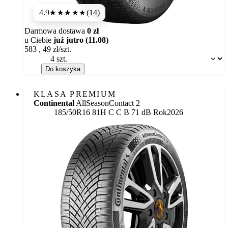
4.9
(14)
★★★★★
Darmowa dostawa
0 zł
u Ciebie
już jutro (11.08)
583
,
49
zł/szt.
Dostępność:
Do koszyka
KLASA PREMIUM
Continental
AllSeasonContact 2
Etykieta:
185/50R16 81H
C
C
B 71 dB
Rok
2026