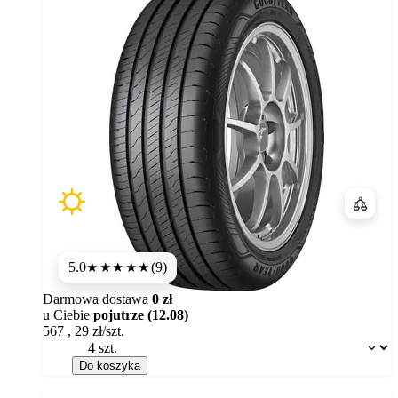
Porówn
5.0
(9)
★★★★★
Darmowa dostawa
0 zł
u Ciebie
pojutrze (12.08)
567
,
29
zł/szt.
Dostępność:
Do koszyka