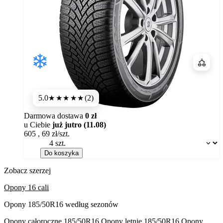
Porówn
5.0
(2)
★★★★★
Darmowa dostawa
0 zł
u Ciebie
już jutro (11.08)
605
,
69
zł/szt.
Dostępność:
Do koszyka
Zobacz szerzej
Opony 16 cali
Opony 185/50R16 według sezonów
Opony całoroczne 185/50R16
Opony letnie 185/50R16
Opony