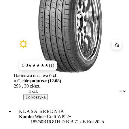
Porówn
5.0
(1)
★★★★★
Darmowa dostawa
0 zł
u Ciebie
pojutrze (12.08)
293
,
39
zł/szt.
Dostępność:
Do koszyka
KLASA ŚREDNIA
Kumho
WinterCraft WP52+
Etykieta:
185/50R16 81H
D
B
B 71 dB
Rok
2025