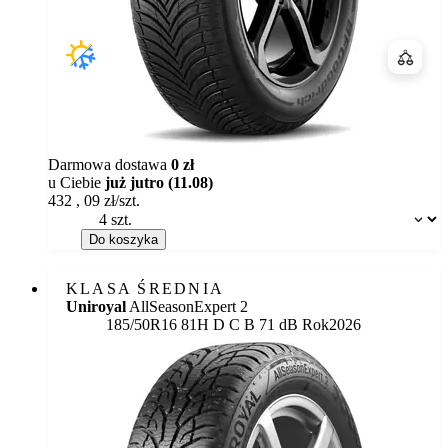
Porówn
Darmowa dostawa
0 zł
u Ciebie
już jutro (11.08)
432
,
09
zł/szt.
Dostępność:
Do koszyka
KLASA ŚREDNIA
Uniroyal
AllSeasonExpert 2
Etykieta:
185/50R16 81H
D
C
B 71 dB
Rok
2026