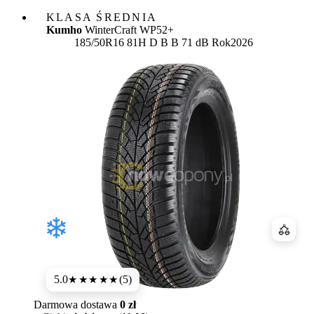
KLASA ŚREDNIA
Kumho
WinterCraft WP52+
Etykieta:
185/50R16 81H
D
B
B 71 dB
Rok
2026
Porówn
5.0
(5)
★★★★★
Darmowa dostawa
0 zł