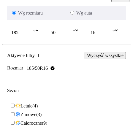
Wg rozmiaru
Wg auta
Aktywne filtry
1
Wyczyść wszystkie
Rozmiar
185/50R16
Sezon
Letnie
4
Zimowe
3
Całoroczne
9