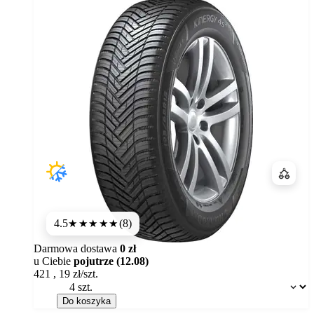
Porówn
4.5
(8)
★★★★
★
Darmowa dostawa
0 zł
u Ciebie
pojutrze (12.08)
421
,
19
zł/szt.
Dostępność:
Do koszyka