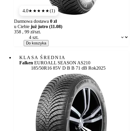
4.0
(1)
★★★★
★
Darmowa dostawa
0 zł
u Ciebie
już jutro (11.08)
358
,
99
zł/szt.
Dostępność:
Do koszyka
KLASA ŚREDNIA
Falken
EUROALL SEASON AS210
Etykieta:
185/50R16 85V
D
B
B 71 dB
Rok
2025