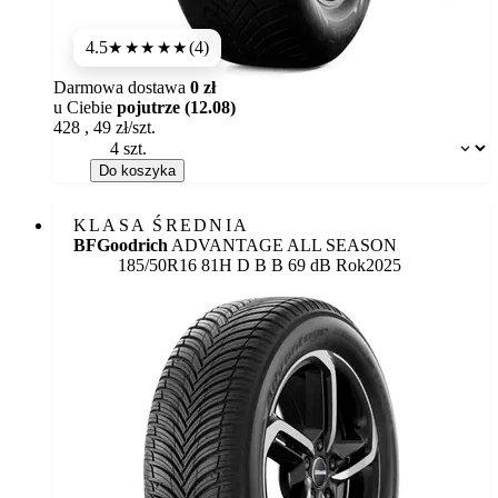
4.5
(4)
★★★★
★
Darmowa dostawa
0 zł
u Ciebie
pojutrze (12.08)
428
,
49
zł/szt.
Dostępność:
Do koszyka
KLASA ŚREDNIA
BFGoodrich
ADVANTAGE ALL SEASON
Etykieta:
185/50R16 81H
D
B
B 69 dB
Rok
2025