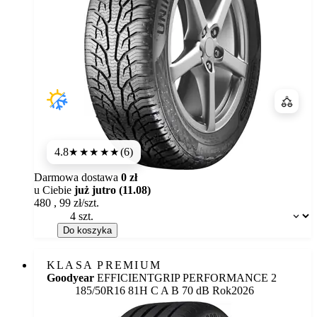
Porówn
4.8
(6)
★★★★★
Darmowa dostawa
0 zł
u Ciebie
już jutro (11.08)
480
,
99
zł/szt.
Dostępność:
Do koszyka
KLASA PREMIUM
Goodyear
EFFICIENTGRIP PERFORMANCE 2
Etykieta:
185/50R16 81H
C
A
B 70 dB
Rok
2026