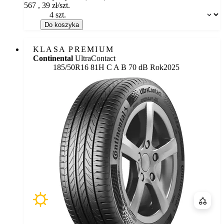
567
,
39
zł/szt.
Dostępność:
Do koszyka
KLASA PREMIUM
Continental
UltraContact
Etykieta:
185/50R16 81H
C
A
B 70 dB
Rok
2025
Porówn