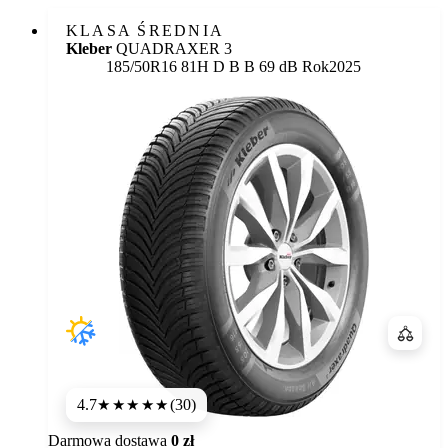
KLASA ŚREDNIA
Kleber
QUADRAXER 3
Etykieta:
185/50R16 81H
D
B
B 69 dB
Rok
2025
Porówn
4.7
(30)
★★★★★
Darmowa dostawa
0 zł