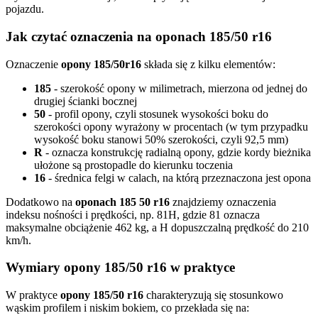
pojazdu.
Jak czytać oznaczenia na oponach 185/50 r16
Oznaczenie
opony 185/50r16
składa się z kilku elementów:
185
- szerokość opony w milimetrach, mierzona od jednej do
drugiej ścianki bocznej
50
- profil opony, czyli stosunek wysokości boku do
szerokości opony wyrażony w procentach (w tym przypadku
wysokość boku stanowi 50% szerokości, czyli 92,5 mm)
R
- oznacza konstrukcję radialną opony, gdzie kordy bieżnika
ułożone są prostopadle do kierunku toczenia
16
- średnica felgi w calach, na którą przeznaczona jest opona
Dodatkowo na
oponach 185 50 r16
znajdziemy oznaczenia
indeksu nośności i prędkości, np. 81H, gdzie 81 oznacza
maksymalne obciążenie 462 kg, a H dopuszczalną prędkość do 210
km/h.
Wymiary opony 185/50 r16 w praktyce
W praktyce
opony 185/50 r16
charakteryzują się stosunkowo
wąskim profilem i niskim bokiem, co przekłada się na: