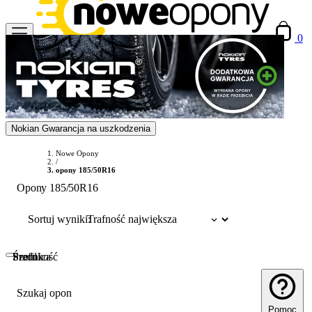
0
Nokian Gwarancja na uszkodzenia
Nowe Opony
/
opony 185/50R16
Opony 185/50R16
Sortuj wyniki:
Szerokość
Profil
Średnica
Szukaj opon
Pomoc