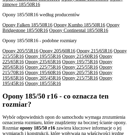
zimowe 185/50R16
Opony 185/50R16 według producentów
Opony Falken 185/50R16
Opony Kumho 185/50R16
Opony
Bridgestone 185/50R16
Opony Continental 185/50R16
Opony 185/50R16 - podobne rozmiary
Opony 205/55R16
Opony 205/60R16
Opony 215/65R16
Opony
215/55R16
Opony 195/55R16
Opony 215/60R16
Opony
225/65R16
Opony 235/65R16
Opony 195/75R16
Opony
205/65R16
Opony 225/75R16
Opony 225/55R16
Opony
215/70R16
Opony 195/60R16
Opony 205/75R16
Opony
195/65R16
Opony 205/45R16
Opony 215/75R16
Opony
195/45R16
Opony 185/55R16
Opony 185/50 r16 - co oznacza ten
rozmiar?
Wybór odpowiednich opon do samochodu wymaga zrozumienia
oznaczenia rozmiaru, które znajdziemy na bocznej ścianie opony.
Rozmiar
opony 185/50 r16
zawiera kluczowe informacje o jej
wymiarach i konstrukcji, które wpływają na właściwości jezdne