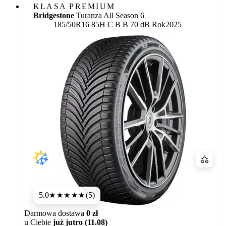
KLASA PREMIUM
Bridgestone
Turanza All Season 6
Etykieta:
185/50R16 85H
C
B
B 70 dB
Rok
2025
Porówn
5.0
(5)
★★★★★
Darmowa dostawa
0 zł
u Ciebie
już jutro (11.08)