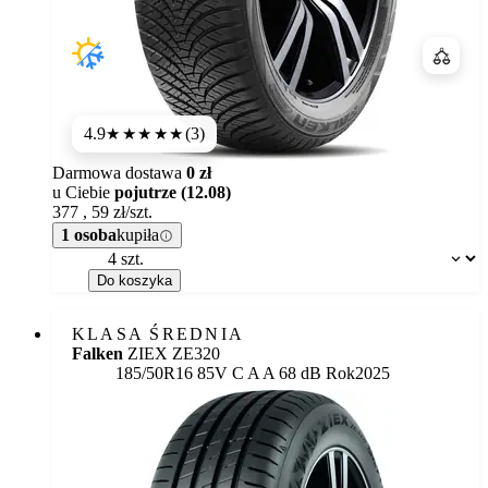
Porówn
4.9
(3)
★★★★★
Darmowa dostawa
0 zł
u Ciebie
pojutrze (12.08)
377
,
59
zł/szt.
1 osoba
kupiła
Dostępność:
Do koszyka
KLASA ŚREDNIA
Falken
ZIEX ZE320
Etykieta:
185/50R16 85V
C
A
A 68 dB
Rok
2025