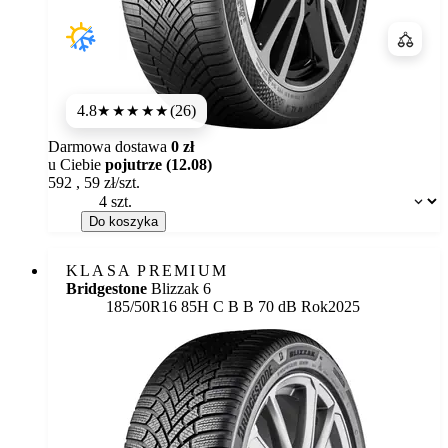
Porówn
4.8
(26)
★★★★★
Darmowa dostawa
0 zł
u Ciebie
pojutrze (12.08)
592
,
59
zł/szt.
Dostępność:
Do koszyka
KLASA PREMIUM
Bridgestone
Blizzak 6
Etykieta:
185/50R16 85H
C
B
B 70 dB
Rok
2025