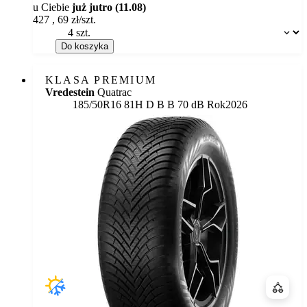
u Ciebie
już jutro (11.08)
427
,
69
zł/szt.
Dostępność:
Do koszyka
KLASA PREMIUM
Vredestein
Quatrac
Etykieta:
185/50R16 81H
D
B
B 70 dB
Rok
2026
Porówn