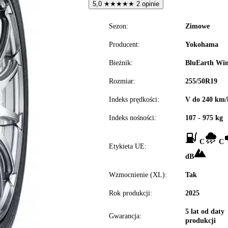
5,0
★
★
★
★
★
2 opinie
Sezon:
Zimowe
Producent:
Yokohama
Bieżnik:
BluEarth Win
Rozmiar:
255/50R19
Indeks prędkości:
V do 240 km/
Indeks nośności:
107 - 975 kg
C
C
Etykieta UE:
dB
Wzmocnienie (XL):
Tak
Rok produkcji:
2025
5 lat od daty
Gwarancja:
produkcji