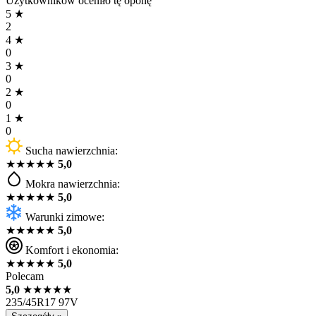
Użytkowników oceniło tę oponę
5
★
2
4
★
0
3
★
0
2
★
0
1
★
0
Sucha nawierzchnia:
★
★
★
★
★
5,0
Mokra nawierzchnia:
★
★
★
★
★
5,0
Warunki zimowe:
★
★
★
★
★
5,0
Komfort i ekonomia:
★
★
★
★
★
5,0
Polecam
5,0
★
★
★
★
★
235/45R17 97V