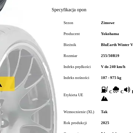
Specyfikacja opon
Sezon
Zimowe
Producent
Yokohama
Bieżnik
BluEarth Winter 
Rozmiar
255/50R19
Indeks prędkości
V do 240 km/h
Indeks nośności
107 - 975 kg
C
C
B
Etykieta UE
Wzmocnienie (XL)
Tak
Rok produkcji
2025