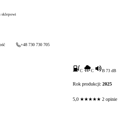
u sklepowi
ość
+48 730 730 705
C
C
B 73 dB
Rok produkcji:
2025
5,0
★
★
★
★
★
2 opinie