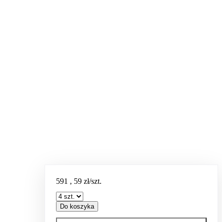
591
,
59
zł/szt.
Do koszyka