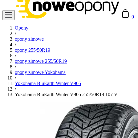
0
Opony
/
opony zimowe
/
opony 255/50R19
/
opony zimowe 255/50R19
/
opony zimowe Yokohama
/
Yokohama BluEarth Winter V905
/
Yokohama BluEarth Winter V905 255/50R19 107 V