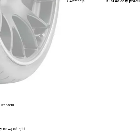
Gwarancja
5 lat od daty produ
ducentem
y nową od ręki