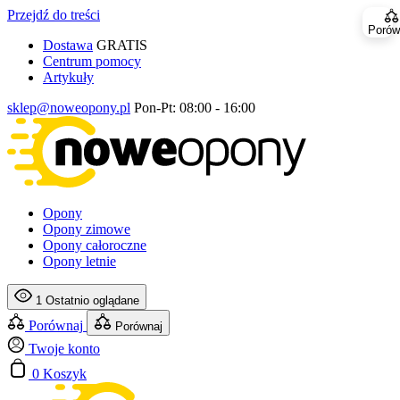
Przejdź do treści
Porów
Dostawa
GRATIS
Centrum pomocy
Artykuły
sklep@noweopony.pl
Pon-Pt: 08:00 - 16:00
Opony
Opony zimowe
Opony całoroczne
Opony letnie
1
Ostatnio oglądane
Porównaj
Porównaj
Twoje konto
0
Koszyk