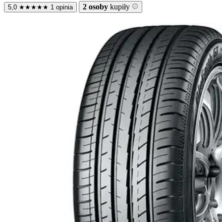
2 osoby
kupiły
5,0
★
★
★
★
★
1 opinia