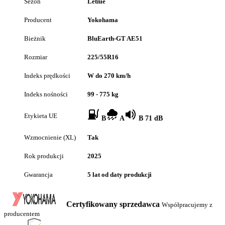
Sezon
Letnie
Producent
Yokohama
Bieżnik
BluEarth-GT AE51
Rozmiar
225/55R16
Indeks prędkości
W do 270 km/h
Indeks nośności
99 - 775 kg
Etykieta UE
B
A
B 71 dB
Wzmocnienie (XL)
Tak
Rok produkcji
2025
Gwarancja
5 lat od daty produkcji
Certyfikowany sprzedawca
Współpracujemy z
producentem