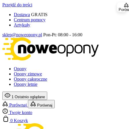
Przejdź do treści
Porów
Dostawa
GRATIS
Centrum pomocy
Artykuły
sklep@noweopony.pl
Pon-Pt: 08:00 - 16:00
Opony
Opony zimowe
Opony całoroczne
Opony letnie
1
Ostatnio oglądane
Porównaj
Porównaj
Twoje konto
0
Koszyk