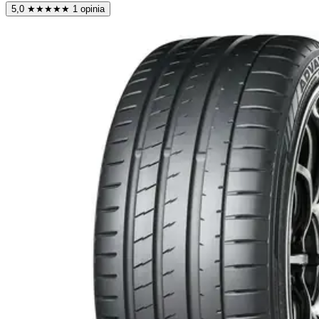
5,0
★
★
★
★
★
1 opinia