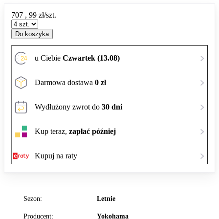
707
,
99
zł/szt.
Do koszyka
u Ciebie
Czwartek (13.08)
Darmowa dostawa
0 zł
Wydłużony zwrot do
30 dni
Kup teraz,
zapłać później
Kupuj na raty
Sezon:
Letnie
Producent:
Yokohama