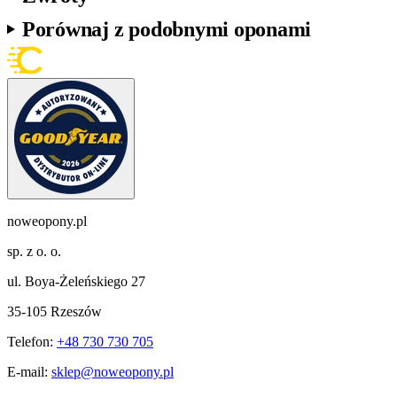
Porównaj z podobnymi oponami
noweopony.pl
sp. z o. o.
ul. Boya-Żeleńskiego 27
35-105 Rzeszów
Telefon:
+48 730 730 705
E-mail:
sklep@noweopony.pl