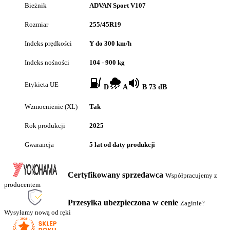
Bieżnik
ADVAN Sport V107
Rozmiar
255/45R19
Indeks prędkości
Y do 300 km/h
Indeks nośności
104 - 900 kg
Etykieta UE
D
A
B 73 dB
Wzmocnienie (XL)
Tak
Rok produkcji
2025
Gwarancja
5 lat od daty produkcji
Certyfikowany sprzedawca
Współpracujemy z
producentem
Przesyłka ubezpieczona w cenie
Zaginie?
Wysyłamy nową od ręki