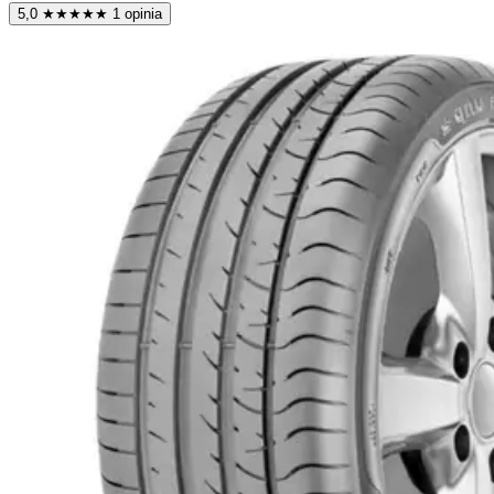
5,0
★
★
★
★
★
1 opinia