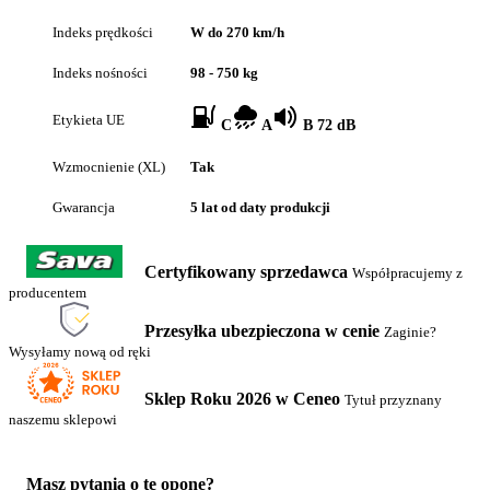
Indeks prędkości
W do 270 km/h
Indeks nośności
98 - 750 kg
Etykieta UE
C
A
B 72 dB
Wzmocnienie (XL)
Tak
Gwarancja
5 lat od daty produkcji
Certyfikowany sprzedawca
Współpracujemy z
producentem
Przesyłka ubezpieczona w cenie
Zaginie?
Wysyłamy nową od ręki
Sklep Roku 2026 w Ceneo
Tytuł przyznany
naszemu sklepowi
Masz pytania o tę oponę?