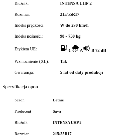
Bieżnik:
INTENSA UHP 2
Rozmiar:
215/55R17
Indeks prędkości:
W do 270 km/h
Indeks nośności:
98 - 750 kg
Etykieta UE:
C
A
B 72 dB
Wzmocnienie (XL):
Tak
Gwarancja:
5 lat od daty produkcji
Specyfikacja opon
Sezon
Letnie
Producent
Sava
Bieżnik
INTENSA UHP 2
Rozmiar
215/55R17