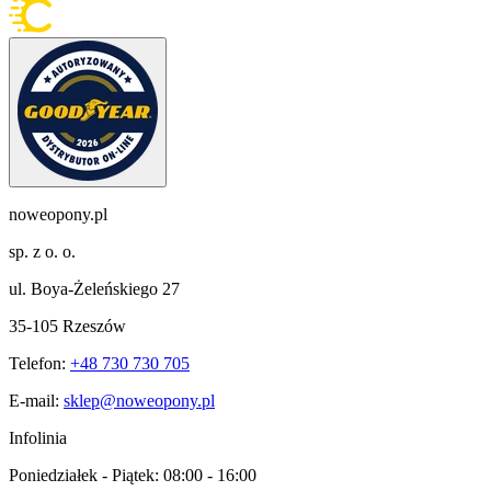
noweopony.pl
sp. z o. o.
ul. Boya-Żeleńskiego 27
35-105 Rzeszów
Telefon:
+48 730 730 705
E-mail:
sklep@noweopony.pl
Infolinia
Poniedziałek - Piątek:
08:00 - 16:00