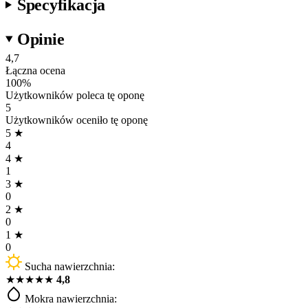
Specyfikacja
Opinie
4,7
Łączna ocena
100
%
Użytkowników poleca tę oponę
5
Użytkowników oceniło tę oponę
5
★
4
4
★
1
3
★
0
2
★
0
1
★
0
Sucha nawierzchnia:
★
★
★
★
★
4,8
Mokra nawierzchnia: