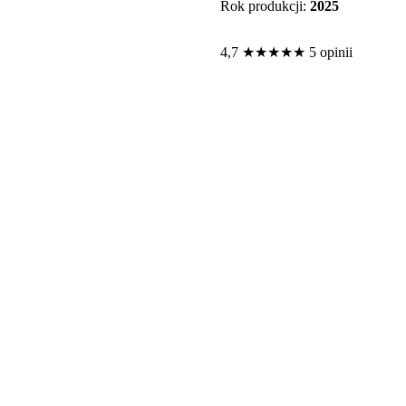
Rok produkcji:
2025
4,7
★
★
★
★
★
5 opinii