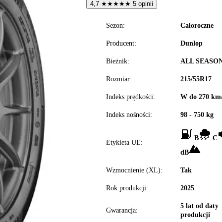
4,7
★
★
★
★
★
5 opinii
Sezon:
Całoroczne
Producent:
Dunlop
Bieżnik:
ALL SEASON
Rozmiar:
215/55R17
Indeks prędkości:
W do 270 km
Indeks nośności:
98 - 750 kg
B
C
Etykieta UE:
dB
Wzmocnienie (XL):
Tak
Rok produkcji:
2025
5 lat od daty
Gwarancja:
produkcji