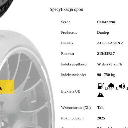
Specyfikacja opon
Sezon
Całoroczne
Producent
Dunlop
Bieżnik
ALL SEASON 2
Rozmiar
215/55R17
Indeks prędkości
W do 270 km/h
Indeks nośności
98 - 750 kg
B
C
B
Etykieta UE
Wzmocnienie (XL)
Tak
Rok produkcji
2025