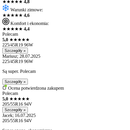
★
★
★
★
★
4,8
Warunki zimowe:
★
★
★
★
★
4,6
Komfort i ekonomia:
★
★
★
★
★
4,4
Polecam
5,0
★
★
★
★
★
225/45R19 96W
Szczegóły »
Mariusz; 28.07.2025
225/45R19 96W
Są super. Polecam
Szczegóły »
Ocena potwierdzona zakupem
Polecam
5,0
★
★
★
★
★
205/55R16 94V
Szczegóły »
Jacek; 16.07.2025
205/55R16 94V