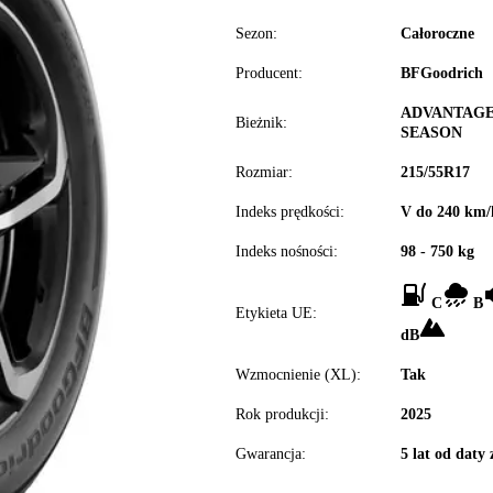
Sezon:
Całoroczne
Producent:
BFGoodrich
ADVANTAGE
Bieżnik:
SEASON
Rozmiar:
215/55R17
Indeks prędkości:
V do 240 km/
Indeks nośności:
98 - 750 kg
C
B
Etykieta UE:
dB
Wzmocnienie (XL):
Tak
Rok produkcji:
2025
Gwarancja:
5 lat od daty