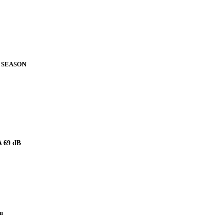
 SEASON
 69 dB
pu