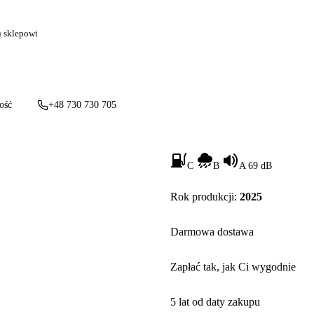
u sklepowi
ość
+48 730 730 705
C
B
A 69 dB
Rok produkcji:
2025
Darmowa dostawa
Zapłać tak, jak Ci wygodnie
5 lat od daty zakupu