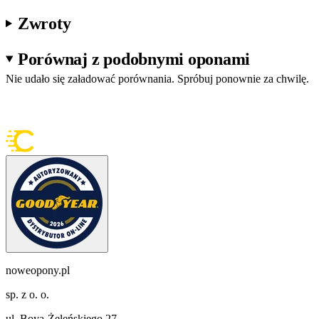
Zwroty
Porównaj z podobnymi oponami
Nie udało się załadować porównania. Spróbuj ponownie za chwilę.
noweopony.pl
sp. z o. o.
ul. Boya-Żeleńskiego 27