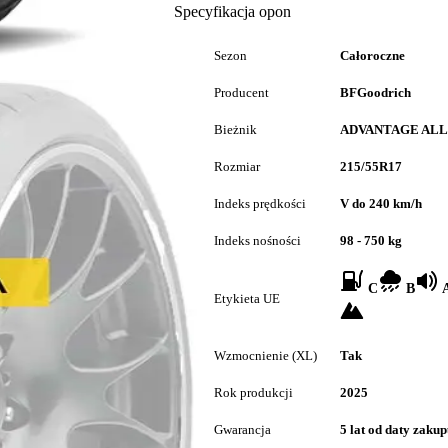
Specyfikacja opon
Sezon
Całoroczne
Producent
BFGoodrich
Bieżnik
ADVANTAGE ALL
Rozmiar
215/55R17
Indeks prędkości
V do 240 km/h
Indeks nośności
98 - 750 kg
C
B
A
Etykieta UE
Wzmocnienie (XL)
Tak
Rok produkcji
2025
Gwarancja
5 lat od daty zaku