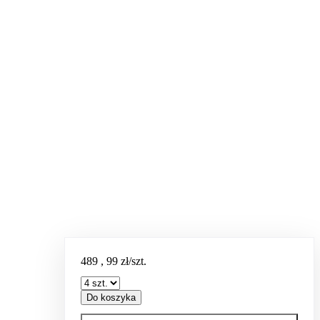
489
,
99
zł/szt.
Do koszyka