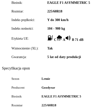
Bieżnik:
EAGLE F1 ASYMMETRIC 5
Rozmiar:
225/60R18
Indeks prędkości:
Y do 300 km/h
Indeks nośności:
104 - 900 kg
Etykieta UE:
C
A
B 71 dB
Wzmocnienie (XL):
Tak
Gwarancja:
5 lat od daty produkcji
Specyfikacja opon
Sezon
Letnie
Producent
Goodyear
Bieżnik
EAGLE F1 ASYMMETRIC 5
Rozmiar
225/60R18