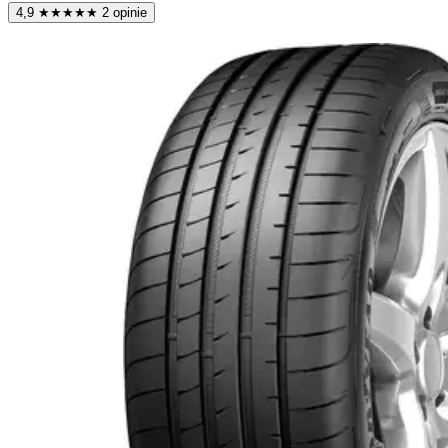
4,9
★
★
★
★
★
2 opinie