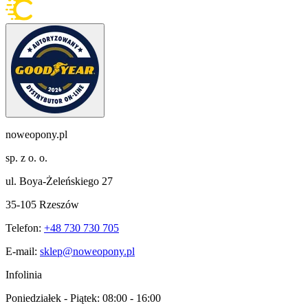
noweopony.pl
sp. z o. o.
ul. Boya-Żeleńskiego 27
35-105 Rzeszów
Telefon:
+48 730 730 705
E-mail:
sklep@noweopony.pl
Infolinia
Poniedziałek - Piątek:
08:00 - 16:00