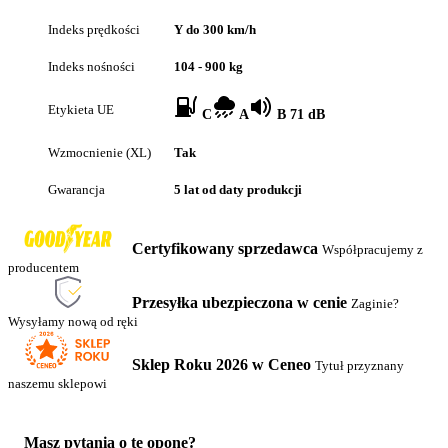
Indeks prędkości
Y do 300 km/h
Indeks nośności
104 - 900 kg
Etykieta UE
C
A
B 71 dB
Wzmocnienie (XL)
Tak
Gwarancja
5 lat od daty produkcji
Certyfikowany sprzedawca
Współpracujemy z
producentem
Przesyłka ubezpieczona w cenie
Zaginie?
Wysyłamy nową od ręki
Sklep Roku 2026 w Ceneo
Tytuł przyznany
naszemu sklepowi
Masz pytania o tę oponę?