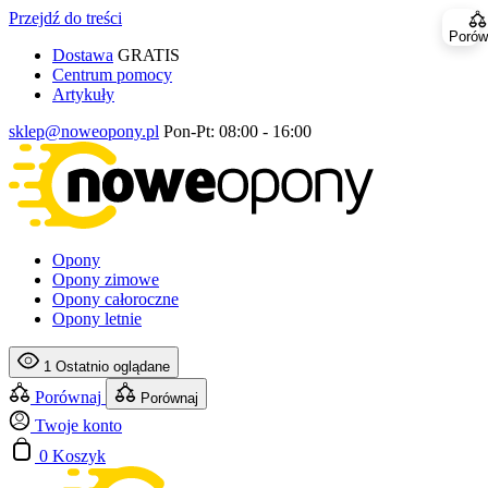
Przejdź do treści
Porów
Dostawa
GRATIS
Centrum pomocy
Artykuły
sklep@noweopony.pl
Pon-Pt: 08:00 - 16:00
Opony
Opony zimowe
Opony całoroczne
Opony letnie
1
Ostatnio oglądane
Porównaj
Porównaj
Twoje konto
0
Koszyk