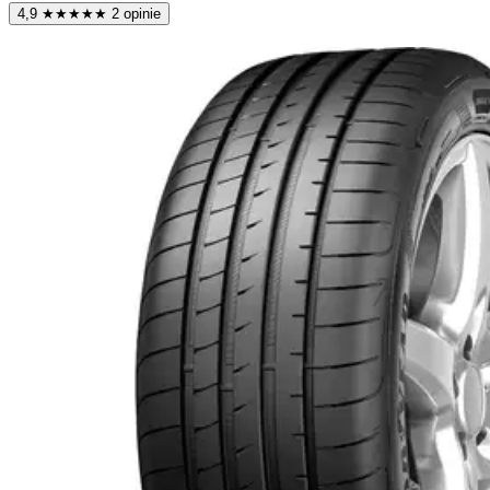
4,9
★
★
★
★
★
2 opinie