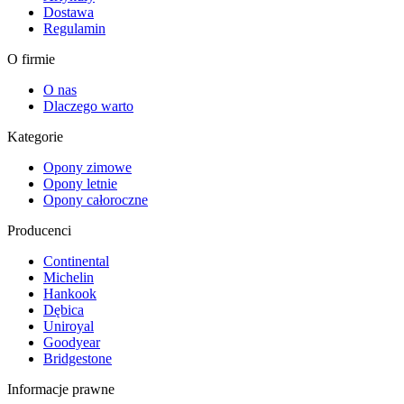
Dostawa
Regulamin
O firmie
O nas
Dlaczego warto
Kategorie
Opony zimowe
Opony letnie
Opony całoroczne
Producenci
Continental
Michelin
Hankook
Dębica
Uniroyal
Goodyear
Bridgestone
Informacje prawne