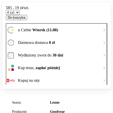
585
,
19
zł/szt.
Do koszyka
u Ciebie
Wtorek (11.08)
Darmowa dostawa
0 zł
Wydłużony zwrot do
30 dni
Kup teraz,
zapłać później
Kupuj na raty
Sezon:
Letnie
Producent:
Goodyear