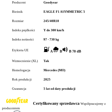
Producent
Goodyear
Bieżnik
EAGLE F1 ASYMMETRIC 5
Rozmiar
245/40R18
Indeks prędkości
Y do 300 km/h
Indeks nośności
97 - 730 kg
Etykieta UE
A
B
B 70 dB
Wzmocnienie (XL)
Tak
Homologacja
Mercedes (MO)
Rok produkcji
2025
Gwarancja
5 lat od daty produkcji
Certyfikowany sprzedawca
Współpracujemy z
producentem