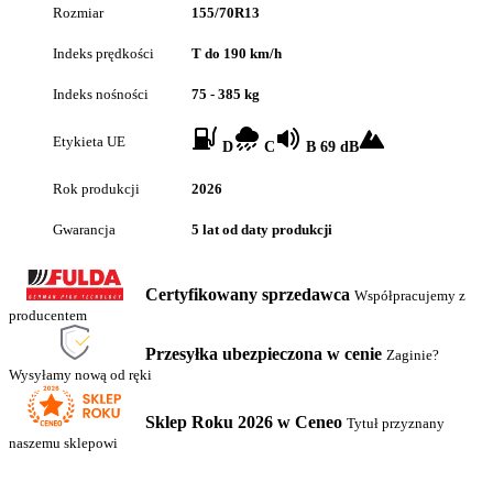
Rozmiar
155/70R13
Indeks prędkości
T do 190 km/h
Indeks nośności
75 - 385 kg
Etykieta UE
D
C
B 69 dB
Rok produkcji
2026
Gwarancja
5 lat od daty produkcji
Certyfikowany sprzedawca
Współpracujemy z
producentem
Przesyłka ubezpieczona w cenie
Zaginie?
Wysyłamy nową od ręki
Sklep Roku 2026 w Ceneo
Tytuł przyznany
naszemu sklepowi