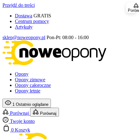
Przejdź do treści
Porów
Dostawa
GRATIS
Centrum pomocy
Artykuły
sklep@noweopony.pl
Pon-Pt: 08:00 - 16:00
Opony
Opony zimowe
Opony całoroczne
Opony letnie
1
Ostatnio oglądane
Porównaj
Porównaj
Twoje konto
0
Koszyk