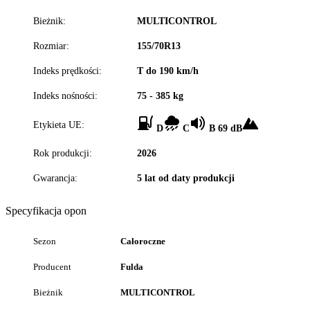
Bieżnik:
MULTICONTROL
Rozmiar:
155/70R13
Indeks prędkości:
T do 190 km/h
Indeks nośności:
75 - 385 kg
Etykieta UE:
D
C
B 69 dB
Rok produkcji:
2026
Gwarancja:
5 lat od daty produkcji
Specyfikacja opon
Sezon
Całoroczne
Producent
Fulda
Bieżnik
MULTICONTROL