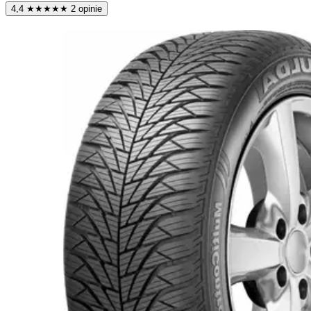
4,4
★
★
★
★
★
2 opinie