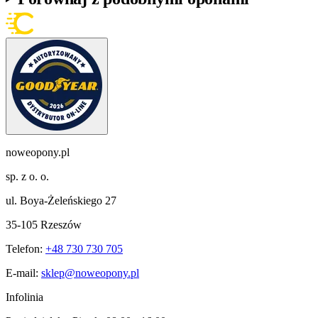
noweopony.pl
sp. z o. o.
ul. Boya-Żeleńskiego 27
35-105 Rzeszów
Telefon:
+48 730 730 705
E-mail:
sklep@noweopony.pl
Infolinia