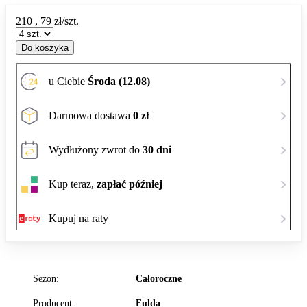
210
,
79
zł/szt.
Do koszyka
u Ciebie
Środa (12.08)
Darmowa dostawa
0 zł
Wydłużony zwrot do
30 dni
Kup teraz,
zapłać później
Kupuj na raty
Sezon:
Całoroczne
Producent:
Fulda