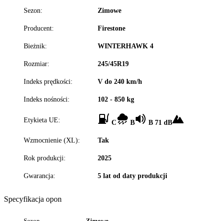
Sezon:
Zimowe
Producent:
Firestone
Bieżnik:
WINTERHAWK 4
Rozmiar:
245/45R19
Indeks prędkości:
V do 240 km/h
Indeks nośności:
102 - 850 kg
Etykieta UE:
C
B
B 71 dB
Wzmocnienie (XL):
Tak
Rok produkcji:
2025
Gwarancja:
5 lat od daty produkcji
Specyfikacja opon
Sezon
Zimowe