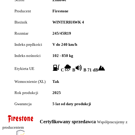
Producent
Firestone
Bieżnik
WINTERHAWK 4
Rozmiar
245/45R19
Indeks prędkości
V do 240 km/h
Indeks nośności
102 - 850 kg
Etykieta UE
C
B
B 71 dB
Wzmocnienie (XL)
Tak
Rok produkcji
2025
Gwarancja
5 lat od daty produkcji
Certyfikowany sprzedawca
Współpracujemy z
producentem