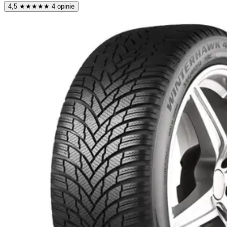
4,5
★
★
★
★
★
4 opinie