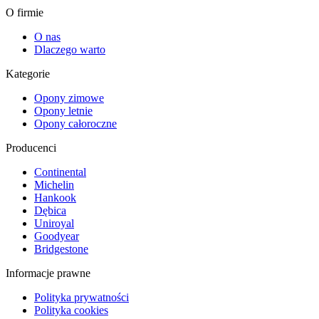
O firmie
O nas
Dlaczego warto
Kategorie
Opony zimowe
Opony letnie
Opony całoroczne
Producenci
Continental
Michelin
Hankook
Dębica
Uniroyal
Goodyear
Bridgestone
Informacje prawne
Polityka prywatności
Polityka cookies