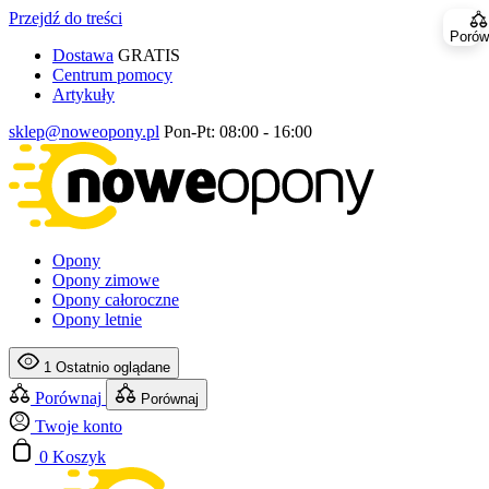
Przejdź do treści
Porów
Dostawa
GRATIS
Centrum pomocy
Artykuły
sklep@noweopony.pl
Pon-Pt: 08:00 - 16:00
Opony
Opony zimowe
Opony całoroczne
Opony letnie
1
Ostatnio oglądane
Porównaj
Porównaj
Twoje konto
0
Koszyk