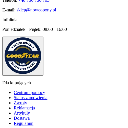
Telefon:
+48 730 730 705
E-mail:
sklep@noweopony.pl
Infolinia
Poniedziałek - Piątek:
08:00 - 16:00
Dla kupujących
Centrum pomocy
Status zamówienia
Zwroty
Reklamacja
Artykuły
Dostawa
Regulamin