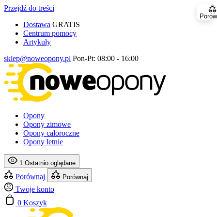
Przejdź do treści
Porów
Dostawa
GRATIS
Centrum pomocy
Artykuły
sklep@noweopony.pl
Pon-Pt: 08:00 - 16:00
Opony
Opony zimowe
Opony całoroczne
Opony letnie
1
Ostatnio oglądane
Porównaj
Porównaj
Twoje konto
0
Koszyk