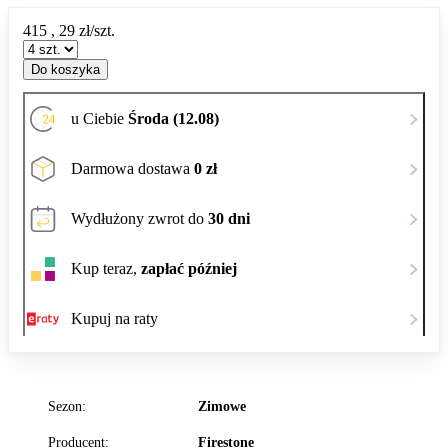
415
,
29
zł/szt.
Do koszyka
u Ciebie
Środa (12.08)
Darmowa dostawa
0 zł
Wydłużony zwrot do
30 dni
Kup teraz,
zapłać później
Kupuj na raty
Sezon:
Zimowe
Producent:
Firestone