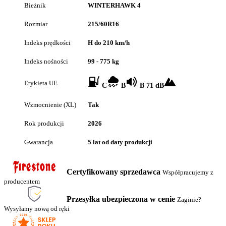
Bieżnik
WINTERHAWK 4
Rozmiar
215/60R16
Indeks prędkości
H do 210 km/h
Indeks nośności
99 - 775 kg
Etykieta UE
C
B
B 71 dB
Wzmocnienie (XL)
Tak
Rok produkcji
2026
Gwarancja
5 lat od daty produkcji
Certyfikowany sprzedawca
Współpracujemy z
producentem
Przesyłka ubezpieczona w cenie
Zaginie?
Wysyłamy nową od ręki