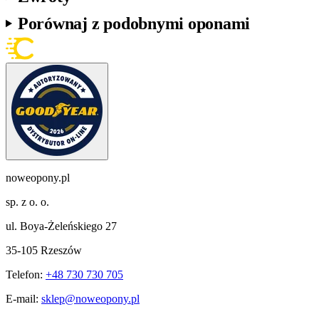
Porównaj z podobnymi oponami
noweopony.pl
sp. z o. o.
ul. Boya-Żeleńskiego 27
35-105 Rzeszów
Telefon:
+48 730 730 705
E-mail:
sklep@noweopony.pl