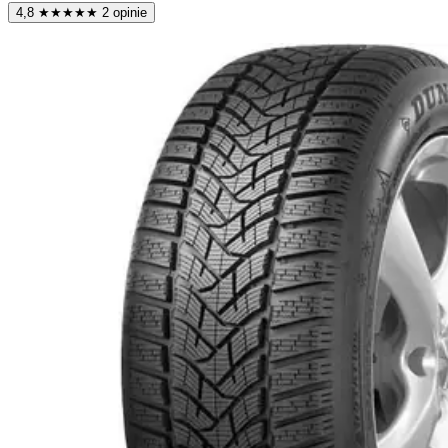
4,8
★
★
★
★
★
2 opinie