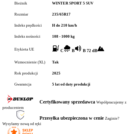
Bieżnik
WINTER SPORT 5 SUV
Rozmiar
235/65R17
Indeks prędkości
H do 210 km/h
Indeks nośności
108 - 1000 kg
Etykieta UE
C
B
B 72 dB
Wzmocnienie (XL)
Tak
Rok produkcji
2025
Gwarancja
5 lat od daty produkcji
Certyfikowany sprzedawca
Współpracujemy z
producentem
Przesyłka ubezpieczona w cenie
Zaginie?
Wysyłamy nową od ręki