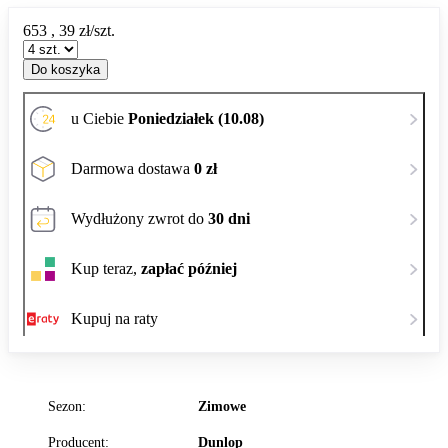
653
,
39
zł/szt.
Do koszyka
u Ciebie
Poniedziałek (10.08)
Darmowa dostawa
0 zł
Wydłużony zwrot do
30 dni
Kup teraz,
zapłać później
Kupuj na raty
Sezon:
Zimowe
Producent:
Dunlop