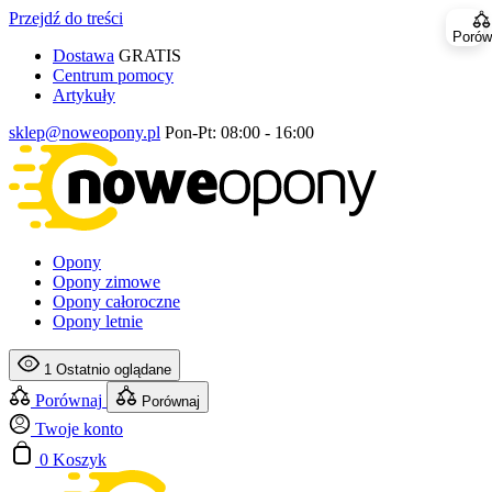
Przejdź do treści
Porów
Dostawa
GRATIS
Centrum pomocy
Artykuły
sklep@noweopony.pl
Pon-Pt: 08:00 - 16:00
Opony
Opony zimowe
Opony całoroczne
Opony letnie
1
Ostatnio oglądane
Porównaj
Porównaj
Twoje konto
0
Koszyk