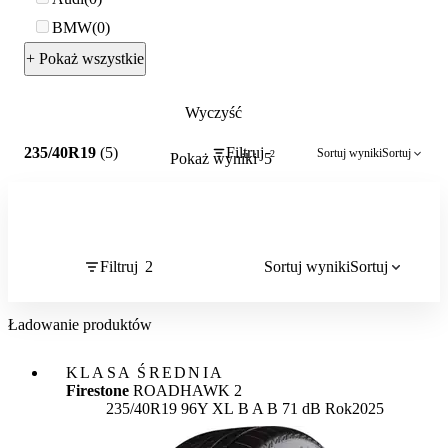
BMW
0
+ Pokaż wszystkie
Wyczyść
2
235/40R19
(5)
Filtruj
Sortuj wyniki
Sortuj
2
Pokaż wyniki
5
Filtruj
2
Sortuj wyniki
Sortuj
Ładowanie produktów
KLASA ŚREDNIA
Firestone
ROADHAWK 2
Etykieta:
235/40R19 96Y XL
B
A
B 71 dB
Rok
2025