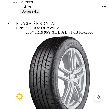
577
,
29
zł/szt.
Dostępność:
Do koszyka
KLASA ŚREDNIA
Firestone
ROADHAWK 2
Etykieta:
235/40R19 96Y XL
B
A
B 71 dB
Rok
2026
Porówn