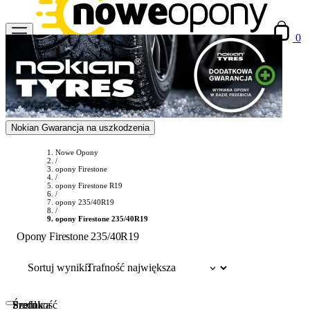
0
Nokian Gwarancja na uszkodzenia
Nowe Opony
/
opony Firestone
/
opony Firestone R19
/
opony 235/40R19
/
opony Firestone 235/40R19
Opony Firestone 235/40R19
Sortuj wyniki:
Szerokość
Profil
Średnica