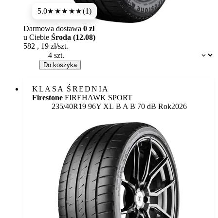
5.0
(1)
★★★★★
Darmowa dostawa
0 zł
u Ciebie
Środa (12.08)
582
,
19
zł/szt.
Dostępność:
Do koszyka
KLASA ŚREDNIA
Firestone
FIREHAWK SPORT
Etykieta:
235/40R19 96Y XL
B
A
B 70 dB
Rok
2026