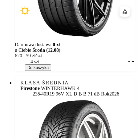
Porówn
Darmowa dostawa
0 zł
u Ciebie
Środa (12.08)
620
,
59
zł/szt.
Dostępność:
Do koszyka
KLASA ŚREDNIA
Firestone
WINTERHAWK 4
Etykieta:
235/40R19 96V XL
D
B
B 71 dB
Rok
2026