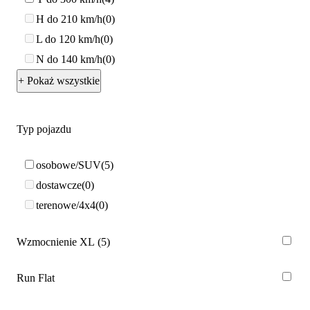
H do 210 km/h
0
L do 120 km/h
0
N do 140 km/h
0
+ Pokaż wszystkie
Typ pojazdu
osobowe/SUV
5
dostawcze
0
terenowe/4x4
0
Wzmocnienie XL
5
Run Flat