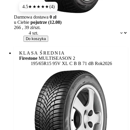
4.5
(4)
★★★★
★
Darmowa dostawa
0 zł
u Ciebie
pojutrze (12.08)
266
,
39
zł/szt.
Dostępność:
Do koszyka
KLASA ŚREDNIA
Firestone
MULTISEASON 2
Etykieta:
195/65R15 95V XL
C
B
B 71 dB
Rok
2026