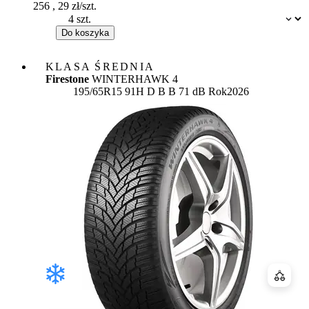
256
,
29
zł/szt.
Dostępność:
Do koszyka
KLASA ŚREDNIA
Firestone
WINTERHAWK 4
Etykieta:
195/65R15 91H
D
B
B 71 dB
Rok
2026
Porówn