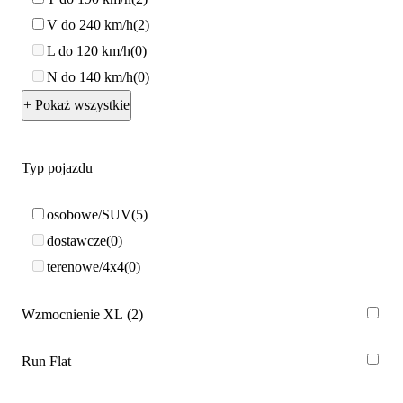
V do 240 km/h
2
L do 120 km/h
0
N do 140 km/h
0
+ Pokaż wszystkie
Typ pojazdu
osobowe/SUV
5
dostawcze
0
terenowe/4x4
0
Wzmocnienie XL
2
Run Flat