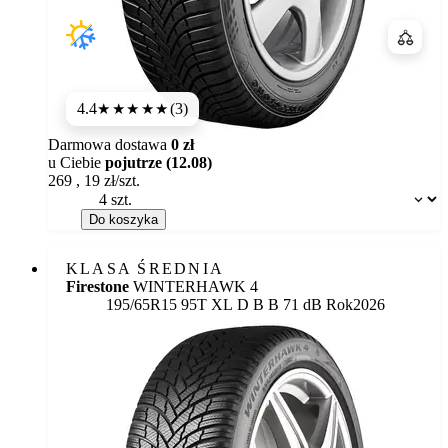
Porówn
4.4
(3)
★★★★
★
Darmowa dostawa
0 zł
u Ciebie
pojutrze (12.08)
269
,
19
zł/szt.
Dostępność:
Do koszyka
KLASA ŚREDNIA
Firestone
WINTERHAWK 4
Etykieta:
195/65R15 95T XL
D
B
B 71 dB
Rok
2026