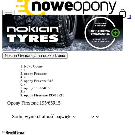
0
Nokian Gwarancja na uszkodzenia
Nowe Opony
/
opony Firestone
/
opony Firestone R15
/
opony 195/65R15
/
opony Firestone 195/65R15
Opony Firestone 195/65R15
Sortuj wyniki:
Szerokość
Profil
Średnica