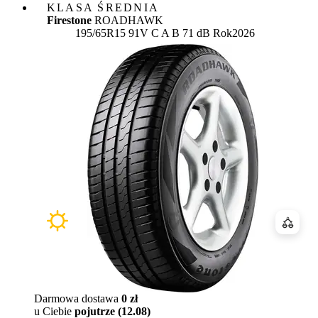
KLASA ŚREDNIA
Firestone
ROADHAWK
Etykieta:
195/65R15 91V
C
A
B 71 dB
Rok
2026
Porówn
Darmowa dostawa
0 zł
u Ciebie
pojutrze (12.08)