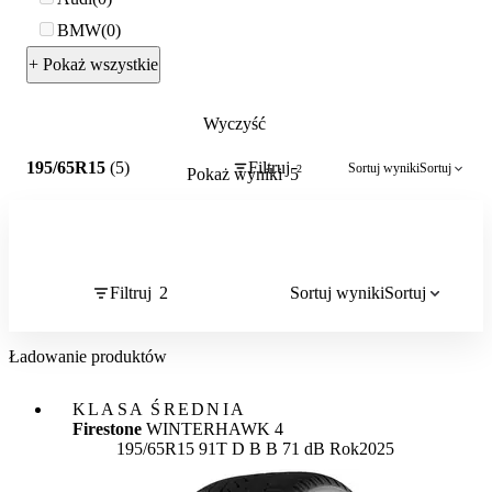
BMW
0
+ Pokaż wszystkie
Wyczyść
2
195/65R15
(5)
Filtruj
Sortuj wyniki
Sortuj
2
Pokaż wyniki
5
Filtruj
2
Sortuj wyniki
Sortuj
Ładowanie produktów
KLASA ŚREDNIA
Firestone
WINTERHAWK 4
Etykieta:
195/65R15 91T
D
B
B 71 dB
Rok
2025