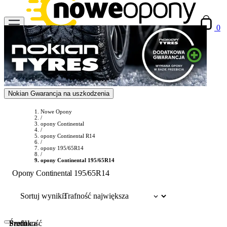
0
Nokian Gwarancja na uszkodzenia
Nowe Opony
/
opony Continental
/
opony Continental R14
/
opony 195/65R14
/
opony Continental 195/65R14
Opony Continental 195/65R14
Sortuj wyniki:
Szerokość
Profil
Średnica