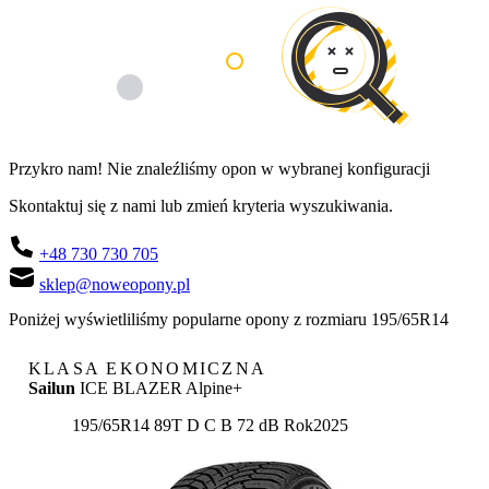
Przykro nam! Nie znaleźliśmy opon w wybranej konfiguracji
Skontaktuj się z nami lub zmień kryteria wyszukiwania.
+48 730 730 705
sklep@noweopony.pl
Poniżej wyświetliliśmy popularne opony z rozmiaru 195/65R14
KLASA EKONOMICZNA
Sailun
ICE BLAZER Alpine+
Etykieta:
195/65R14 89T
D
C
B 72 dB
Rok
2025