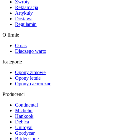
Zwroty
Reklamacja
Artykuły
Dostawa
Regulamin
O firmie
O nas
Dlaczego warto
Kategorie
Opony zimowe
Opony letnie
Opony całoroczne
Producenci
Continental
Michelin
Hankook
Dębica
Uniroyal
Goodyear
Bridgestone