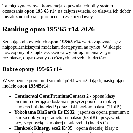
Ta międzynarodowa konwencja zapewnia jednolity system
oznaczania
opon 195 65 r14
na całym świecie, co ułatwia ich dobór
niezależnie od kraju producenta czy sprzedawcy.
Ranking opon 195/65 r14 2026
Szukając odpowiednich
opon 195/65 r14
warto zapoznać się z
najpopularniejszymi modelami dostępnymi na rynku. W sklepie
noweopony.pl znajdziesz szeroki wybór ogumienia w tym
rozmiarze, dopasowany do różnych potrzeb i budżetów.
Dobre opony 195/65 r14
W segmencie premium i średniej półki wyróżniają się następujące
modele
opon 195/65r14
:
Continental ContiPremiumContact 2
- opona klasy
premium oferująca doskonałą przyczepność na mokrej
nawierzchni (indeks B) oraz niski poziom hałasu (71 dB)
Yokohama BluEarth-Es ES32
- japońska opona premium z
bardzo dobrymi parametrami hałasu (68 dB) i przyzwoitą
przyczepnością na mokrej nawierzchni (indeks C)
Hankook Kinergy eco2 K435
- opona średniej klasy z