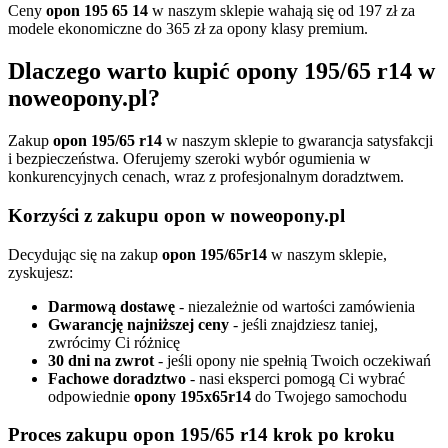
Ceny
opon 195 65 14
w naszym sklepie wahają się od 197 zł za
modele ekonomiczne do 365 zł za opony klasy premium.
Dlaczego warto kupić opony 195/65 r14 w
noweopony.pl?
Zakup
opon 195/65 r14
w naszym sklepie to gwarancja satysfakcji
i bezpieczeństwa. Oferujemy szeroki wybór ogumienia w
konkurencyjnych cenach, wraz z profesjonalnym doradztwem.
Korzyści z zakupu opon w noweopony.pl
Decydując się na zakup
opon 195/65r14
w naszym sklepie,
zyskujesz:
Darmową dostawę
- niezależnie od wartości zamówienia
Gwarancję najniższej ceny
- jeśli znajdziesz taniej,
zwrócimy Ci różnicę
30 dni na zwrot
- jeśli opony nie spełnią Twoich oczekiwań
Fachowe doradztwo
- nasi eksperci pomogą Ci wybrać
odpowiednie
opony 195x65r14
do Twojego samochodu
Proces zakupu opon 195/65 r14 krok po kroku