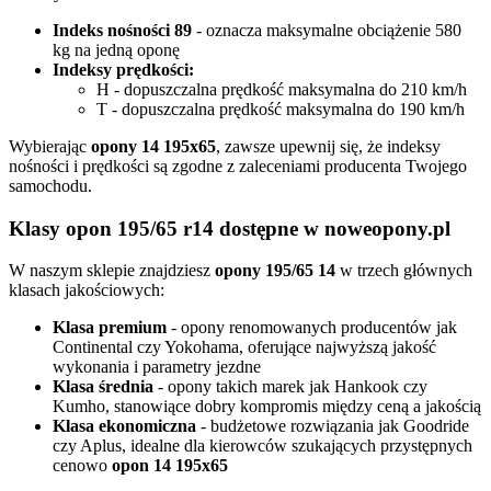
Indeks nośności 89
- oznacza maksymalne obciążenie 580
kg na jedną oponę
Indeksy prędkości:
H - dopuszczalna prędkość maksymalna do 210 km/h
T - dopuszczalna prędkość maksymalna do 190 km/h
Wybierając
opony 14 195x65
, zawsze upewnij się, że indeksy
nośności i prędkości są zgodne z zaleceniami producenta Twojego
samochodu.
Klasy opon 195/65 r14 dostępne w noweopony.pl
W naszym sklepie znajdziesz
opony 195/65 14
w trzech głównych
klasach jakościowych:
Klasa premium
- opony renomowanych producentów jak
Continental czy Yokohama, oferujące najwyższą jakość
wykonania i parametry jezdne
Klasa średnia
- opony takich marek jak Hankook czy
Kumho, stanowiące dobry kompromis między ceną a jakością
Klasa ekonomiczna
- budżetowe rozwiązania jak Goodride
czy Aplus, idealne dla kierowców szukających przystępnych
cenowo
opon 14 195x65