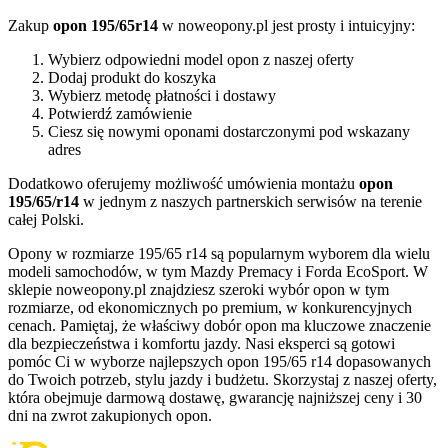
Zakup
opon 195/65r14
w noweopony.pl jest prosty i intuicyjny:
Wybierz odpowiedni model opon z naszej oferty
Dodaj produkt do koszyka
Wybierz metodę płatności i dostawy
Potwierdź zamówienie
Ciesz się nowymi oponami dostarczonymi pod wskazany
adres
Dodatkowo oferujemy możliwość umówienia montażu
opon
195/65/r14
w jednym z naszych partnerskich serwisów na terenie
całej Polski.
Opony w rozmiarze 195/65 r14 są popularnym wyborem dla wielu
modeli samochodów, w tym Mazdy Premacy i Forda EcoSport. W
sklepie noweopony.pl znajdziesz szeroki wybór opon w tym
rozmiarze, od ekonomicznych po premium, w konkurencyjnych
cenach. Pamiętaj, że właściwy dobór opon ma kluczowe znaczenie
dla bezpieczeństwa i komfortu jazdy. Nasi eksperci są gotowi
pomóc Ci w wyborze najlepszych opon 195/65 r14 dopasowanych
do Twoich potrzeb, stylu jazdy i budżetu. Skorzystaj z naszej oferty,
która obejmuje darmową dostawę, gwarancję najniższej ceny i 30
dni na zwrot zakupionych opon.