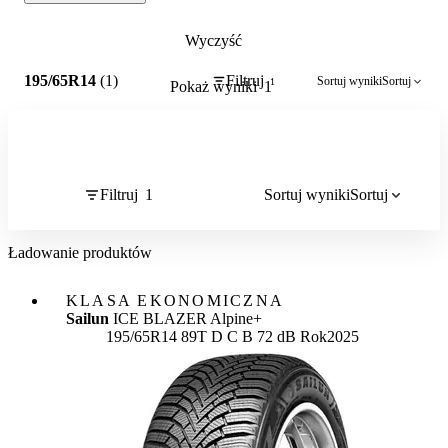
Wyczyść
1
195/65R14
(1)
Filtruj
Sortuj wyniki
Sortuj
1
Pokaż wyniki
1
Filtruj
1
Sortuj wyniki
Sortuj
Ładowanie produktów
KLASA EKONOMICZNA
Sailun
ICE BLAZER Alpine+
Etykieta:
195/65R14 89T
D
C
B 72 dB
Rok
2025