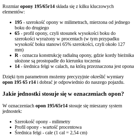
Rozmiar
opony 195/65r14
składa się z kilku kluczowych
elementów:
195
- szerokość opony w milimetrach, mierzona od jednego
boku do drugiego
65
- profil opony, czyli stosunek wysokości boku do
szerokości wyrażony w procentach (w tym przypadku
wysokość boku stanowi 65% szerokości, czyli około 127
mm)
R
- oznacza konstrukcję radialną opony, gdzie kordy bieżnika
ułożone są prostopadle do kierunku toczenia
14
- średnica felgi w calach, na którą przeznaczona jest opona
Dzięki tym parametrom możemy precyzyjnie określić wymiary
opon 195 65 r14
i dobrać je odpowiednio do naszego pojazdu.
Jakie jednostki stosuje się w oznaczeniach opon?
W oznaczeniach
opon 195/65r14
stosuje się mieszany system
jednostek:
Szerokość opony - milimetry
Profil opony - wartość procentowa
Średnica felgi - cale (1 cal = 2,54 cm)