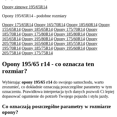
Opony zimowe 195/65R14
Opony 195/65R14 - podobne rozmiary
Opony 175/65R14
Opony 165/70R14
Opony 185/60R14
Opony
155/65R14
Opony 185/65R14
Opony 175/70R14
Opony
185/70R14
Opony 175/80R14
Opony 185/80R14
Opony
165/65R14
Opony 195/80R14
Opony 175/60R14
Opony
205/70R14
Opony 165/60R14
Opony 185/55R14
Opony
195/70R14
Opony 185/75R14
Opony 195/60R14
Opony
205/75R14
Opony 175/75R14
Opony 195/65 r14 - co oznacza ten
rozmiar?
Wybierając
opony 195/65 r14
do swojego samochodu, warto
zrozumieć, co dokładnie oznaczają poszczególne parametry w tym
oznaczeniu. Prawidłowa interpretacja tych danych pozwoli Ci lepiej
dopasować ogumienie do potrzeb Twojego pojazdu i stylu jazdy.
Co oznaczają poszczególne parametry w rozmiarze
opony?