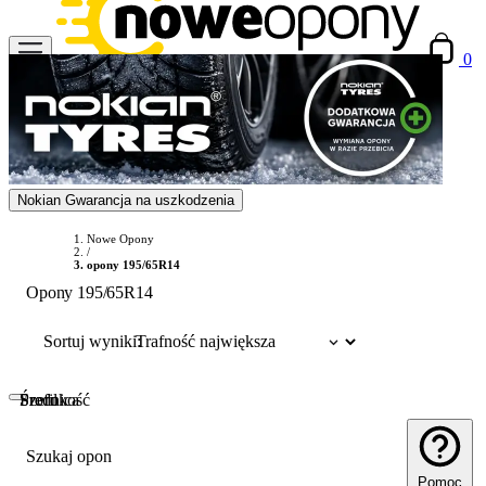
0
Nokian Gwarancja na uszkodzenia
Nowe Opony
/
opony 195/65R14
Opony 195/65R14
Sortuj wyniki:
Szerokość
Profil
Średnica
Szukaj opon
Pomoc