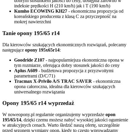
dobrym stosunkiem jakości do ceny, dostępna zarówno w
indeksie prędkości H (210 km/h) jak i T (190 km/h)
Kumho ECOWING KH27
- ekonomiczna propozycja od
koreańskiego producenta z klasą C za przyczepność na
mokrej nawierzchni
Tanie opony 195/65 r14
Dla kierowców szukających ekonomicznych rozwiązań, polecamy
następujące
opony 195x65r14
:
Goodride Z107
- najpopularniejsza ekonomiczna opona w
tym rozmiarze, oferująca dobry stosunek jakości do ceny
Aplus A609
- budżetowa propozycja z przyzwoitymi
parametrami (D/C/71)
Tracmax X-Privilo A/S TRAC SAVER
- ekonomiczna
opona całoroczna, idealna dla kierowców szukających
uniwersalnego rozwiązania
Opony 195/65 r14 wyprzedaż
W noweopony.pl regularnie organizujemy wyprzedaże
opon
195/65/14
, dzięki czemu możesz nabyć wysokiej jakości ogumienie
w atrakcyjnych cenach. Warto śledzić naszą ofertę, szczególnie
przed sezonem wymiany opon, kiedy to często wprowadzamy